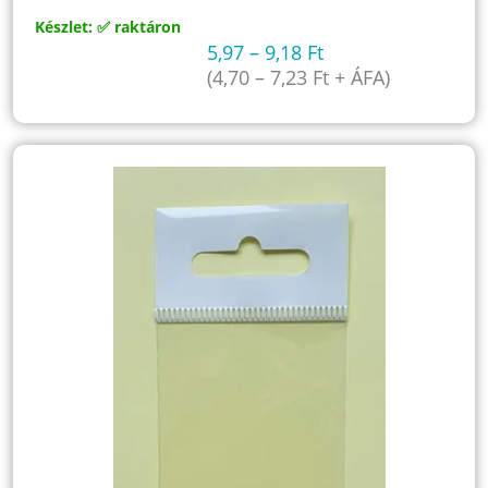
Készlet: ✅ raktáron
5,97
–
9,18
Ft
(
4,70
–
7,23
Ft
+ ÁFA)