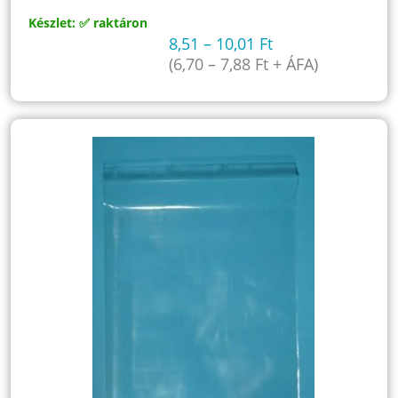
Készlet: ✅ raktáron
8,51
–
10,01
Ft
(
6,70
–
7,88
Ft
+ ÁFA)