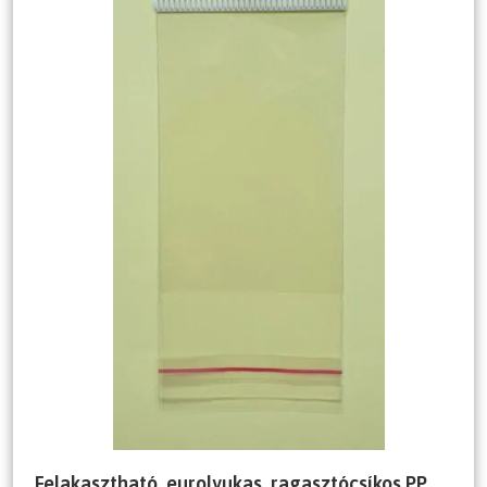
Felakasztható, eurolyukas, ragasztócsíkos PP