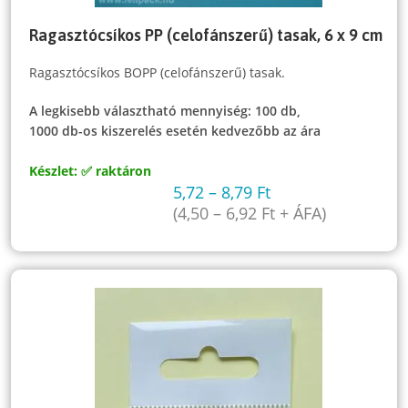
Ragasztócsíkos PP (celofánszerű) tasak, 6 x 9 cm
Ragasztócsíkos BOPP (celofánszerű) tasak.
A legkisebb választható mennyiség: 100 db,
1000 db-os kiszerelés esetén kedvezőbb az ára
Készlet: ✅ raktáron
5,72
–
8,79
Ft
(
4,50
–
6,92
Ft
+ ÁFA)