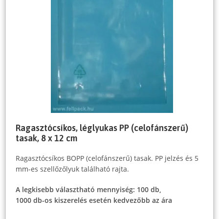
Ragasztócsíkos, léglyukas PP (celofánszerű)
tasak, 8 x 12 cm
Ragasztócsíkos BOPP (celofánszerű) tasak. PP jelzés és 5
mm-es szellőzőlyuk található rajta.
A legkisebb választható mennyiség: 100 db,
1000 db-os kiszerelés esetén kedvezőbb az ára