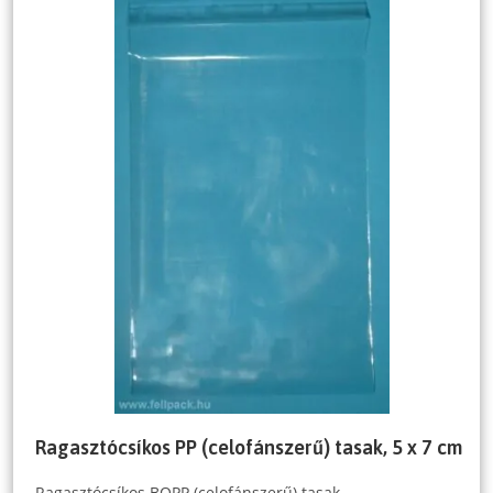
Ragasztócsíkos PP (celofánszerű) tasak, 5 x 7 cm
Ragasztócsíkos BOPP (celofánszerű) tasak.