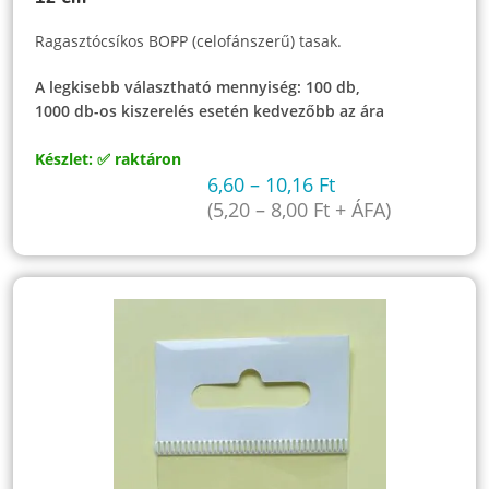
Ragasztócsíkos BOPP (celofánszerű) tasak.
A legkisebb választható mennyiség: 100 db,
1000 db-os kiszerelés esetén kedvezőbb az ára
Készlet: ✅ raktáron
6,60
–
10,16
Ft
(
5,20
–
8,00
Ft
+ ÁFA)