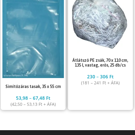
Átlátszó PE zsák, 70 x 110 cm,
135 l, vastag, erős, 25 db/cs
230
–
306
Ft
(
181
–
241
Ft
+ ÁFA)
Simítózáras tasak, 35 x 55 cm
53,98
–
67,48
Ft
(
42,50
–
53,13
Ft
+ ÁFA)