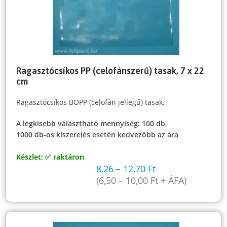
Ragasztócsíkos PP (celofánszerű) tasak, 7 x 22
cm
Ragasztócsíkos BOPP (celofán jellegű) tasak.
A legkisebb választható mennyiség: 100 db,
1000 db-os kiszerelés esetén kedvezőbb az ára
Készlet: ✅ raktáron
8,26
–
12,70
Ft
(
6,50
–
10,00
Ft
+ ÁFA)