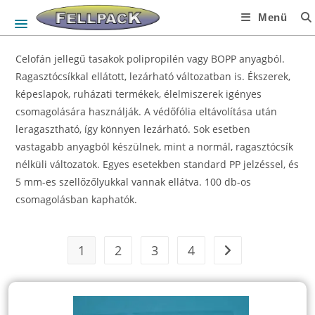
Skip
Menü
to
content
Celofán jellegű tasakok polipropilén vagy BOPP anyagból.
Ragasztócsíkkal ellátott, lezárható változatban is. Ékszerek,
képeslapok, ruházati termékek, élelmiszerek igényes
csomagolására használják. A védőfólia eltávolítása után
leragasztható, így könnyen lezárható. Sok esetben
vastagabb anyagból készülnek, mint a normál, ragasztócsík
nélküli változatok. Egyes esetekben standard PP jelzéssel, és
5 mm-es szellőzőlyukkal vannak ellátva. 100 db-os
csomagolásban kaphatók.
1
2
3
4