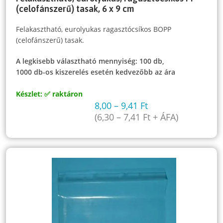
(celofánszerű) tasak, 6 x 9 cm
Felakasztható, eurolyukas ragasztócsíkos BOPP
(celofánszerű) tasak.
A legkisebb választható mennyiség: 100 db,
1000 db-os kiszerelés esetén kedvezőbb az ára
Készlet: ✅ raktáron
8,00
–
9,41
Ft
(
6,30
–
7,41
Ft
+ ÁFA)