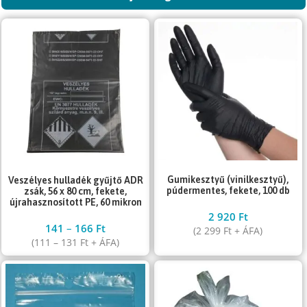
Gumikesztyű (vinilkesztyű),
Veszélyes hulladék gyűjtő ADR
púdermentes, fekete, 100 db
zsák, 56 x 80 cm, fekete,
újrahasznosított PE, 60 mikron
2 920
Ft
141
–
166
Ft
(
2 299
Ft
+ ÁFA)
(
111
–
131
Ft
+ ÁFA)