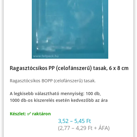
Ragasztócsíkos PP (celofánszerű) tasak, 6 x 8 cm
Ragasztócsíkos BOPP (celofánszerű) tasak.
A legkisebb választható mennyiség: 100 db,
1000 db-os kiszerelés esetén kedvezőbb az ára
Készlet: ✅ raktáron
3,52
–
5,45
Ft
(
2,77
–
4,29
Ft
+ ÁFA)