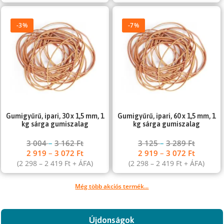
-3%
-7%
Gumigyűrű, ipari, 30 x 1,5 mm, 1
Gumigyűrű, ipari, 60 x 1,5 mm, 1
kg sárga gumiszalag
kg sárga gumiszalag
3 004
–
3 162
Ft
3 125
–
3 289
Ft
2 919
–
3 072
Ft
2 919
–
3 072
Ft
(
2 298
–
2 419
Ft
+ ÁFA)
(
2 298
–
2 419
Ft
+ ÁFA)
Még több akciós termék...
Újdonságok