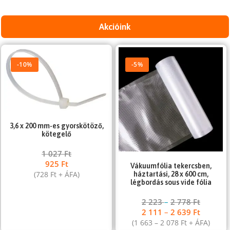
Akcióink
-10%
-5%
3,6 x 200 mm-es gyorskötöző,
kötegelő
1 027
Ft
925
Ft
Vákuumfólia tekercsben,
(
728
Ft
+ ÁFA)
háztartási, 28 x 600 cm,
légbordás sous vide fólia
2 223
–
2 778
Ft
2 111
–
2 639
Ft
(
1 663
–
2 078
Ft
+ ÁFA)