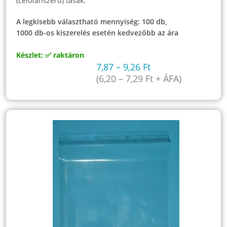
(celofánszerű) tasak.
A legkisebb választható mennyiség: 100 db,
1000 db-os kiszerelés esetén kedvezőbb az ára
Készlet: ✅ raktáron
7,87
–
9,26
Ft
(
6,20
–
7,29
Ft
+ ÁFA)