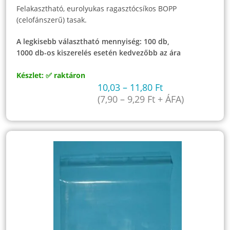
Felakasztható, eurolyukas ragasztócsíkos BOPP
(celofánszerű) tasak.
A legkisebb választható mennyiség: 100 db,
1000 db-os kiszerelés esetén kedvezőbb az ára
Készlet: ✅ raktáron
10,03
–
11,80
Ft
(
7,90
–
9,29
Ft
+ ÁFA)