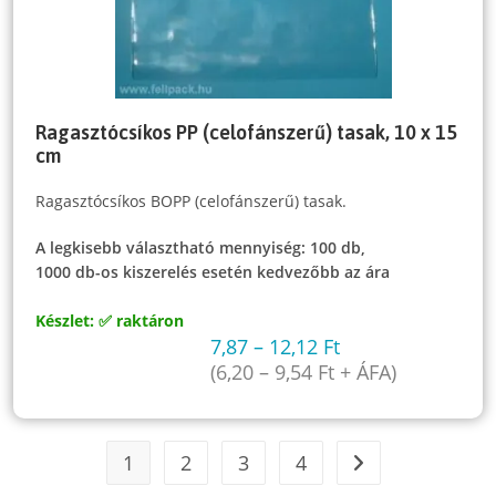
Ragasztócsíkos PP (celofánszerű) tasak, 10 x 15
cm
Ragasztócsíkos BOPP (celofánszerű) tasak.
A legkisebb választható mennyiség: 100 db,
1000 db-os kiszerelés esetén kedvezőbb az ára
Készlet: ✅ raktáron
7,87
–
12,12
Ft
(
6,20
–
9,54
Ft
+ ÁFA)
1
2
3
4