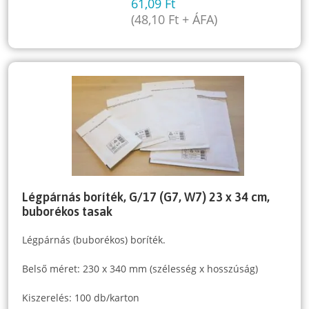
61,09
Ft
(
48,10
Ft
+ ÁFA)
Légpárnás boríték, G/17 (G7, W7) 23 x 34 cm,
buborékos tasak
Légpárnás (buborékos) boríték.
Belső méret: 230 x 340 mm (szélesség x hosszúság)
Kiszerelés: 100 db/karton