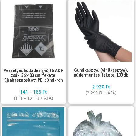
Gumikesztyű (vinilkesztyű),
Veszélyes hulladék gyűjtő ADR
púdermentes, fekete, 100 db
zsák, 56 x 80 cm, fekete,
újrahasznosított PE, 60 mikron
2 920
Ft
141
–
166
Ft
(
2 299
Ft
+ ÁFA)
(
111
–
131
Ft
+ ÁFA)