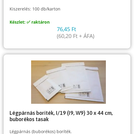
Kiszerelés: 100 db/karton
Készlet: ✅ raktáron
76,45
Ft
(
60,20
Ft
+ ÁFA)
Légpárnás boríték, I/19 (I9, W9) 30 x 44 cm,
buborékos tasak
Légpárnás (buborékos) boríték.