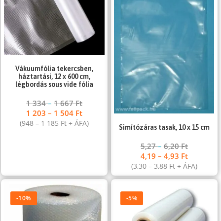
Vákuumfólia tekercsben,
háztartási, 12 x 600 cm,
légbordás sous vide fólia
1 334
–
1 667
Ft
1 203
–
1 504
Ft
(
948
–
1 185
Ft
+ ÁFA)
Simítózáras tasak, 10 x 15 cm
5,27
–
6,20
Ft
4,19
–
4,93
Ft
(
3,30
–
3,88
Ft
+ ÁFA)
-10%
-5%