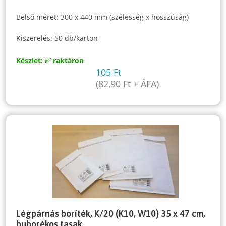
Belső méret: 300 x 440 mm (szélesség x hosszúság)
Kiszerelés: 50 db/karton
Készlet: ✅ raktáron
105
Ft
(
82,90
Ft
+ ÁFA)
Légpárnás boríték, K/20 (K10, W10) 35 x 47 cm,
buborékos tasak