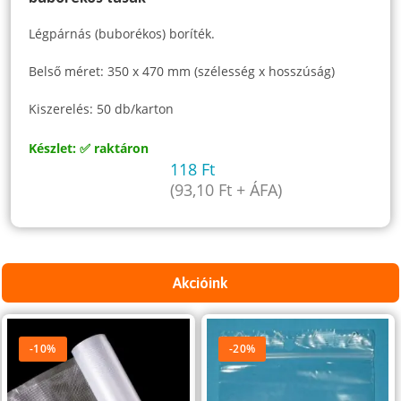
Légpárnás (buborékos) boríték.
Belső méret: 350 x 470 mm (szélesség x hosszúság)
Kiszerelés: 50 db/karton
Készlet: ✅ raktáron
118
Ft
(
93,10
Ft
+ ÁFA)
Akcióink
-10%
-20%