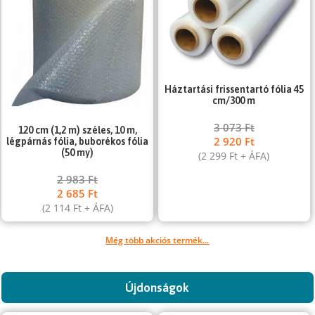
Háztartási frissentartó fólia 45
cm/300 m
3 073
Ft
120 cm (1,2 m) széles, 10 m,
2 920
Ft
légpárnás fólia, buborékos fólia
(50 my)
(
2 299
Ft
+ ÁFA)
2 983
Ft
2 685
Ft
(
2 114
Ft
+ ÁFA)
Még több akciós termék...
Újdonságok