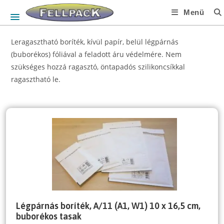
Skip
Menü
to
content
Leragasztható boríték, kívül papír, belül légpárnás
(buborékos) fóliával a feladott áru védelmére. Nem
szükséges hozzá ragasztó, öntapadós szilikoncsíkkal
ragasztható le.
Légpárnás boríték, A/11 (A1, W1) 10 x 16,5 cm,
buborékos tasak