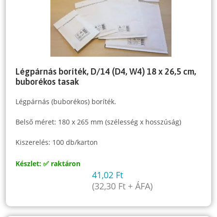
Légpárnás boríték, D/14 (D4, W4) 18 x 26,5 cm,
buborékos tasak
Légpárnás (buborékos) boríték.
Belső méret: 180 x 265 mm (szélesség x hosszúság)
Kiszerelés: 100 db/karton
Készlet: ✅ raktáron
41,02
Ft
(
32,30
Ft
+ ÁFA)