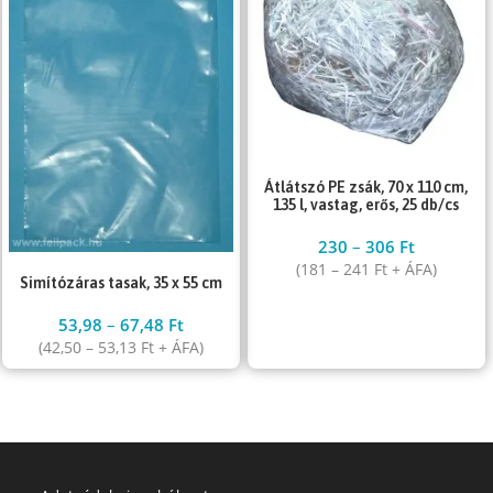
Átlátszó PE zsák, 70 x 110 cm,
135 l, vastag, erős, 25 db/cs
230
–
306
Ft
(
181
–
241
Ft
+ ÁFA)
Simítózáras tasak, 35 x 55 cm
53,98
–
67,48
Ft
(
42,50
–
53,13
Ft
+ ÁFA)