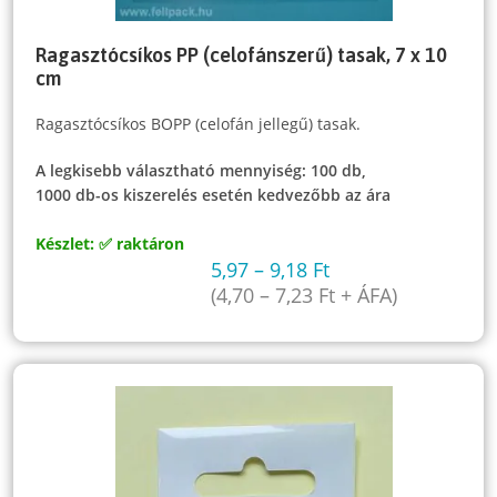
Ragasztócsíkos PP (celofánszerű) tasak, 7 x 10
cm
Ragasztócsíkos BOPP (celofán jellegű) tasak.
A legkisebb választható mennyiség: 100 db,
1000 db-os kiszerelés esetén kedvezőbb az ára
Készlet: ✅ raktáron
5,97
–
9,18
Ft
(
4,70
–
7,23
Ft
+ ÁFA)