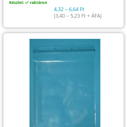
Készlet: ✅ raktáron
4,32
–
6,64
Ft
(
3,40
–
5,23
Ft
+ ÁFA)