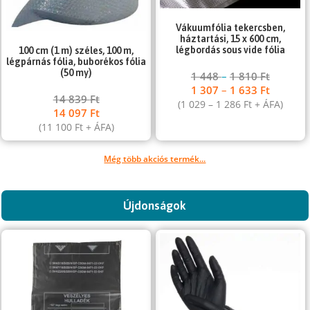
Vákuumfólia tekercsben,
háztartási, 15 x 600 cm,
légbordás sous vide fólia
100 cm (1 m) széles, 100 m,
légpárnás fólia, buborékos fólia
(50 my)
1 448
–
1 810
Ft
1 307
–
1 633
Ft
14 839
Ft
(
1 029
–
1 286
Ft
+ ÁFA)
14 097
Ft
(
11 100
Ft
+ ÁFA)
Még több akciós termék...
Újdonságok