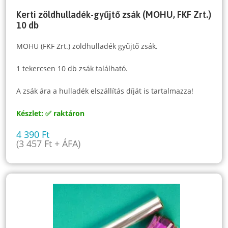
Kerti zöldhulladék-gyűjtő zsák (MOHU, FKF Zrt.)
10 db
MOHU (FKF Zrt.) zöldhulladék gyűjtő zsák.
1 tekercsen 10 db zsák található.
A zsák ára a hulladék elszállítás díját is tartalmazza!
Készlet: ✅ raktáron
4 390
Ft
(
3 457
Ft
+ ÁFA)