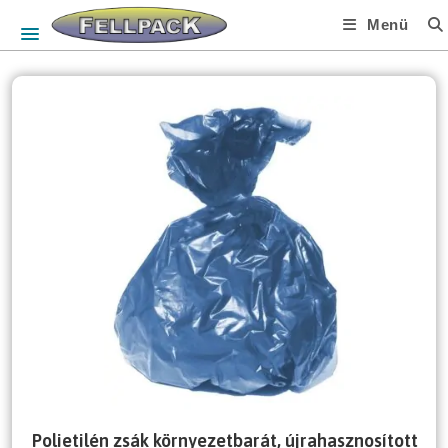
Skip
Menü
to
content
Polietilén zsák környezetbarát, újrahasznosított