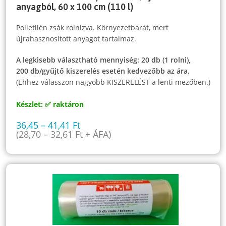
anyagból, 60 x 100 cm (110 l)
Polietilén zsák rolnizva. Környezetbarát, mert
újrahasznosított anyagot tartalmaz.
A legkisebb választható mennyiség: 20 db (1 rolni),
200 db/gyűjtő kiszerelés esetén kedvezőbb az ára.
(Ehhez válasszon nagyobb KISZERELÉST a lenti mezőben.)
Készlet: ✅ raktáron
36,45
–
41,41
Ft
(
28,70
–
32,61
Ft
+ ÁFA)