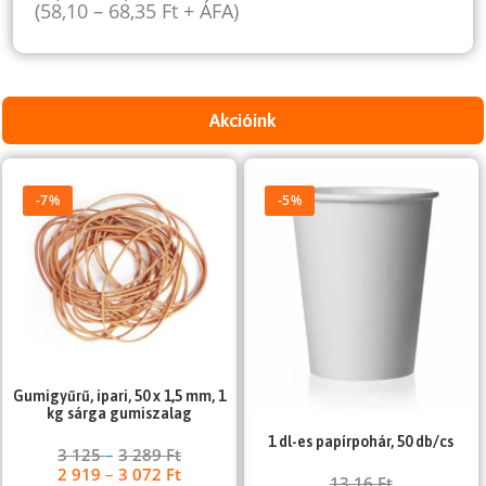
(
58,10
–
68,35
Ft
+ ÁFA)
Akcióink
-7%
-5%
Gumigyűrű, ipari, 50 x 1,5 mm, 1
kg sárga gumiszalag
1 dl-es papírpohár, 50 db/cs
3 125
–
3 289
Ft
2 919
–
3 072
Ft
13,16
Ft