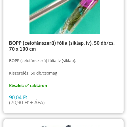
BOPP (celofánszerű) fólia (síklap, ív), 50 db/cs,
70 x 100 cm
BOPP (celofánszerű) fólia ív (síklap).
Kiszerelés: 50 db/csomag
Készlet: ✅ raktáron
90,04
Ft
(
70,90
Ft
+ ÁFA)