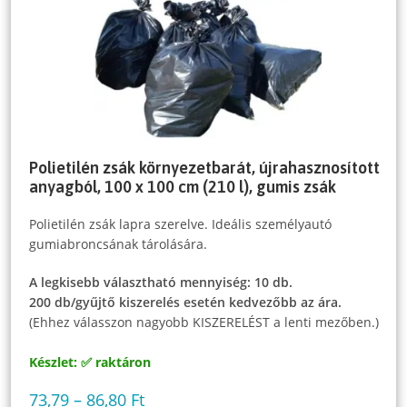
Polietilén zsák környezetbarát, újrahasznosított
anyagból, 100 x 100 cm (210 l), gumis zsák
Polietilén zsák lapra szerelve. Ideális személyautó
gumiabroncsának tárolására.
A legkisebb választható mennyiség: 10 db.
200 db/gyűjtő kiszerelés esetén kedvezőbb az ára.
(Ehhez válasszon nagyobb KISZERELÉST a lenti mezőben.)
Készlet: ✅ raktáron
73,79
–
86,80
Ft