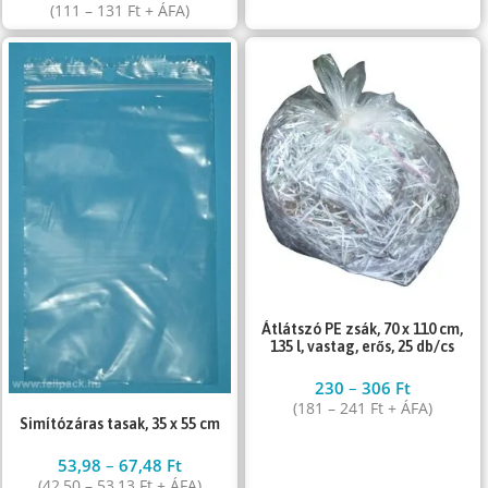
(
111
–
131
Ft
+ ÁFA)
Átlátszó PE zsák, 70 x 110 cm,
135 l, vastag, erős, 25 db/cs
230
–
306
Ft
(
181
–
241
Ft
+ ÁFA)
Simítózáras tasak, 35 x 55 cm
53,98
–
67,48
Ft
(
42,50
–
53,13
Ft
+ ÁFA)