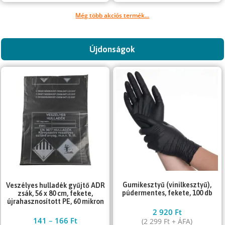
Még több akciós termék...
Újdonságok
Gumikesztyű (vinilkesztyű),
Veszélyes hulladék gyűjtő ADR
púdermentes, fekete, 100 db
zsák, 56 x 80 cm, fekete,
újrahasznosított PE, 60 mikron
2 920
Ft
141
–
166
Ft
(
2 299
Ft
+ ÁFA)