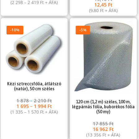
(
2 298
–
2 419
Ft
+ ÁFA)
12,45
Ft
(
9,80
Ft
+ ÁFA)
-10%
-5%
Kézi sztreccsfólia, átlátszó
(natúr), 50 cm széles
1 878
–
2 210
Ft
120 cm (1,2 m) széles, 100 m,
1 695
–
1 994
Ft
légpárnás fólia, buborékos fólia
(
1 335
–
1 570
Ft
+ ÁFA)
(50 my)
17 855
Ft
16 962
Ft
(
13 356
Ft
+ ÁFA)