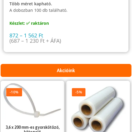
Több méret kapható.
A dobozban 100 db található.
Készlet: ✅ raktáron
872
–
1 562
Ft
(
687
–
1 230
Ft
+ ÁFA)
Akcióink
-10%
-5%
3,6 x 200 mm-es gyorskötöző,
kötegelő