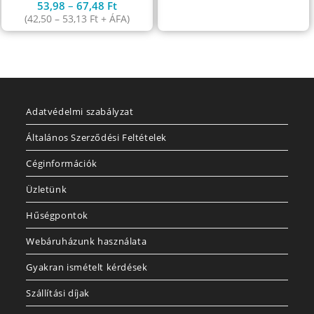
53,98
–
67,48
Ft
(
42,50
–
53,13
Ft
+ ÁFA)
Adatvédelmi szabályzat
Általános Szerződési Feltételek
Céginformációk
Üzletünk
Hűségpontok
Webáruházunk használata
Gyakran ismételt kérdések
Szállítási díjak