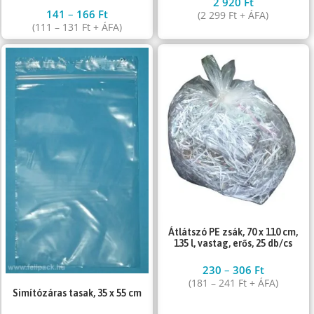
2 920
Ft
141
–
166
Ft
(
2 299
Ft
+ ÁFA)
(
111
–
131
Ft
+ ÁFA)
Átlátszó PE zsák, 70 x 110 cm,
135 l, vastag, erős, 25 db/cs
230
–
306
Ft
(
181
–
241
Ft
+ ÁFA)
Simítózáras tasak, 35 x 55 cm