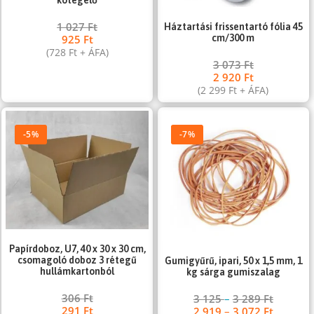
1 027
Ft
Háztartási frissentartó fólia 45
925
Ft
cm/300 m
(
728
Ft
+ ÁFA)
3 073
Ft
2 920
Ft
(
2 299
Ft
+ ÁFA)
-5%
-7%
Papírdoboz, U7, 40 x 30 x 30 cm,
csomagoló doboz 3 rétegű
Gumigyűrű, ipari, 50 x 1,5 mm, 1
hullámkartonból
kg sárga gumiszalag
306
Ft
3 125
–
3 289
Ft
291
Ft
2 919
–
3 072
Ft