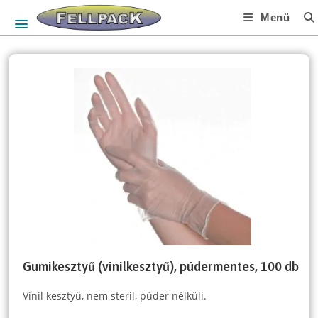
Skip
Menü
to
content
Gumikesztyű (vinilkesztyű), púdermentes, 100 db
Vinil kesztyű, nem steril, púder nélküli.