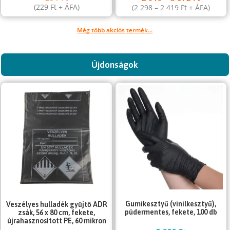
(
229
Ft
+ ÁFA)
(
2 298
–
2 419
Ft
+ ÁFA)
Még több akciós termék...
Újdonságok
Gumikesztyű (vinilkesztyű),
Veszélyes hulladék gyűjtő ADR
púdermentes, fekete, 100 db
zsák, 56 x 80 cm, fekete,
újrahasznosított PE, 60 mikron