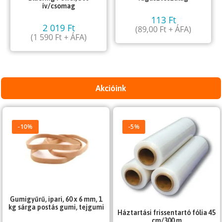
ív/csomag
113
Ft
2 019
Ft
(
89,00
Ft
+ ÁFA)
(
1 590
Ft
+ ÁFA)
Akcióink
-10%
-5%
Gumigyűrű, ipari, 60 x 6 mm, 1
kg sárga postás gumi, tejgumi
Háztartási frissentartó fólia 45
cm/300 m