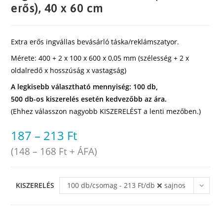
erős), 40 x 60 cm
Extra erős ingvállas bevásárló táska/reklámszatyor.
Mérete: 400 + 2 x 100 x 600 x 0,05 mm (szélesség + 2 x
oldalredő x hosszúság x vastagság)
A legkisebb választható mennyiség: 100 db,
500 db-os kiszerelés esetén kedvezőbb az ára.
(Ehhez válasszon nagyobb KISZERELÉST a lenti mezőben.)
187
–
213
Ft
(
148
–
168
Ft
+ ÁFA)
KISZERELÉS
100 db/csomag - 213 Ft/db ❌ sajnos
elfogyott