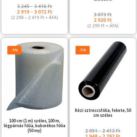
3 245
–
3 416
Ft
2 919
–
3 072
Ft
3 073
Ft
(
2 298
–
2 419
Ft
+ ÁFA)
2 920
Ft
(
2 299
Ft
+ ÁFA)
-5%
-5%
Kézi sztreccsfólia, fekete, 50
cm széles
100 cm (1 m) széles, 100 m,
légpárnás fólia, buborékos fólia
2 051
–
2 413
Ft
(50 my)
1 948
–
2 292
Ft