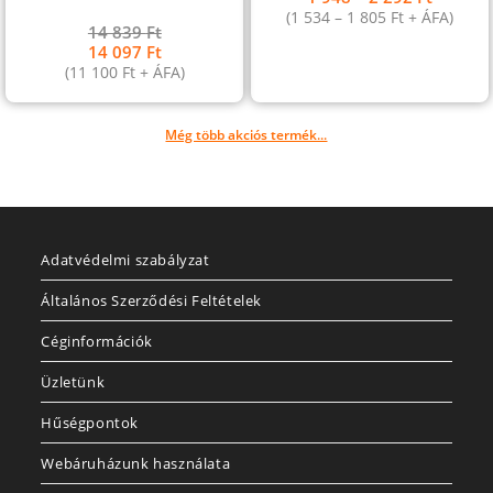
(
1 534
–
1 805
Ft
+ ÁFA)
14 839
Ft
14 097
Ft
(
11 100
Ft
+ ÁFA)
Még több akciós termék...
Adatvédelmi szabályzat
Általános Szerződési Feltételek
Céginformációk
Üzletünk
Hűségpontok
Webáruházunk használata