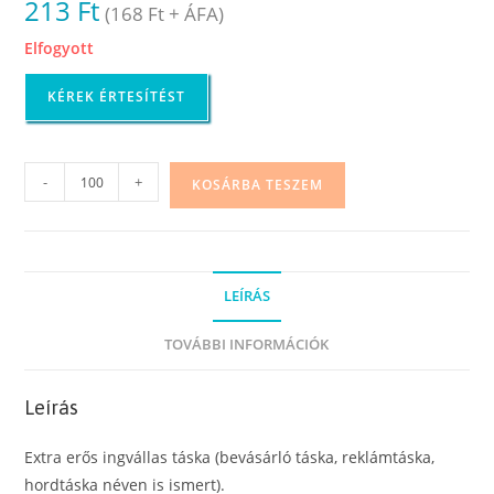
213
Ft
(
168
Ft
+ ÁFA)
Elfogyott
KÉREK ÉRTESÍTÉST
Ingvállas
-
+
KOSÁRBA TESZEM
bevásárló
táska
(extra
erős),
LEÍRÁS
40
x
TOVÁBBI INFORMÁCIÓK
60
cm
Leírás
mennyiség
Extra erős ingvállas táska (bevásárló táska, reklámtáska,
hordtáska néven is ismert).