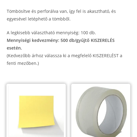
Tömbösítve és perforálva van, így fel is akasztható, és
egyesével letéphető a tömbből.
A legkisebb választható mennyiség: 100 db.
Mennyiségi kedvezmény: 500 db/gyűjtő KISZERELÉS
esetén.
(Kedvezőbb árhoz válassza ki a megfelelő KISZERELÉST a
fenti mezőben.)