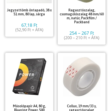
Jegyzettömb öntapadó, 38 x
Ragasztószalag,
51 mm, 80 lap, sárga
csomagolószalag 48 mm/60
m, natúr, Packfilm /
Packband
67,18
Ft
(
52,90
Ft
+ ÁFA)
254
–
267
Ft
(
200
–
210
Ft
+ ÁFA)
Másolópapír A4, 80 g,
Cellux, 19 mm/33 y,
Bluering Power, 500
ragasztószalag