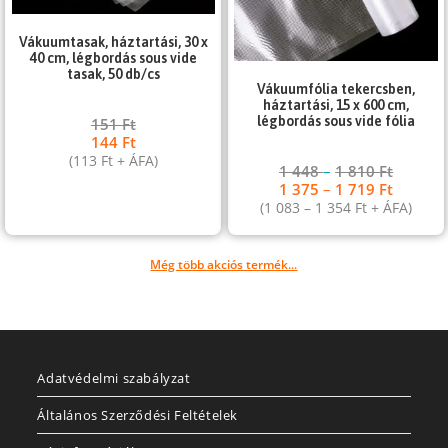
Vákuumtasak, háztartási, 30 x
40 cm, légbordás sous vide
tasak, 50 db/cs
Vákuumfólia tekercsben,
háztartási, 15 x 600 cm,
légbordás sous vide fólia
151
Ft
144
Ft
(
113
Ft
+ ÁFA)
1 448
–
1 810
Ft
1 375
–
1 719
Ft
(
1 083
–
1 354
Ft
+ ÁFA)
Még több akciós termék...
Adatvédelmi szabályzat
Általános Szerződési Feltételek