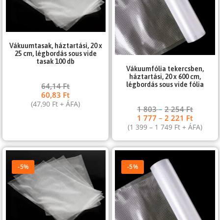
Vákuumtasak, háztartási, 20 x
25 cm, légbordás sous vide
tasak 100 db
Vákuumfólia tekercsben,
háztartási, 20 x 600 cm,
légbordás sous vide fólia
64,14
Ft
60,83
Ft
(
47,90
Ft
+ ÁFA)
1 803
–
2 254
Ft
1 777
–
2 221
Ft
(
1 399
–
1 749
Ft
+ ÁFA)
-5%
-5%