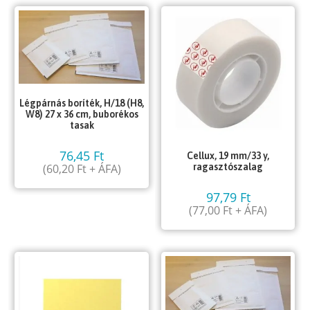
Légpárnás boríték, H/18 (H8,
W8) 27 x 36 cm, buborékos
tasak
76,45
Ft
Cellux, 19 mm/33 y,
(
60,20
Ft
+ ÁFA)
ragasztószalag
97,79
Ft
(
77,00
Ft
+ ÁFA)