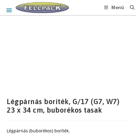
Skip
Menü
to
content
Légpárnás boríték, G/17 (G7, W7)
23 x 34 cm, buborékos tasak
Légpárnás (buborékos) boríték.