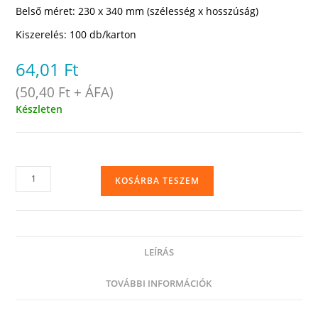
Belső méret: 230 x 340 mm (szélesség x hosszúság)
Kiszerelés: 100 db/karton
64,01
Ft
(
50,40
Ft
+ ÁFA)
Készleten
Légpárnás
KOSÁRBA TESZEM
boríték,
G/17
(G7,
W7)
LEÍRÁS
23
x
TOVÁBBI INFORMÁCIÓK
34
cm,