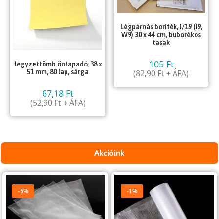
Légpárnás boríték, I/19 (I9,
W9) 30 x 44 cm, buborékos
tasak
105
Ft
Jegyzettömb öntapadó, 38 x
(
82,90
Ft
+ ÁFA)
51 mm, 80 lap, sárga
67,18
Ft
(
52,90
Ft
+ ÁFA)
Akcióink
-5%
-1%