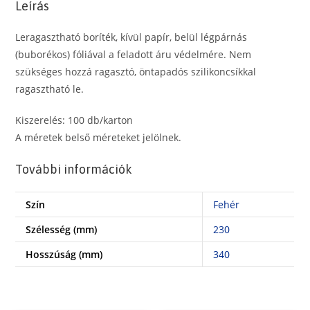
Leírás
buborékos
tasak
Leragasztható boríték, kívül papír, belül légpárnás
mennyiség
(buborékos) fóliával a feladott áru védelmére. Nem
szükséges hozzá ragasztó, öntapadós szilikoncsíkkal
ragasztható le.
Kiszerelés: 100 db/karton
A méretek belső méreteket jelölnek.
További információk
Szín
Fehér
Szélesség (mm)
230
Hosszúság (mm)
340