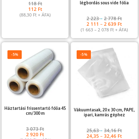
légbordás sous vide fólia
118
Ft
112
Ft
(
88,30
Ft
+ ÁFA)
2 223
–
2 778
Ft
2 111
–
2 639
Ft
(
1 663
–
2 078
Ft
+ ÁFA)
-5%
-5%
Háztartási frissentartó fólia 45
Vákuumtasak, 20 x 30 cm, PAPE,
cm/300 m
ipari, kamrás géphez
3 073
Ft
25,63
–
34,16
Ft
2 920
Ft
24,35
–
32,46
Ft