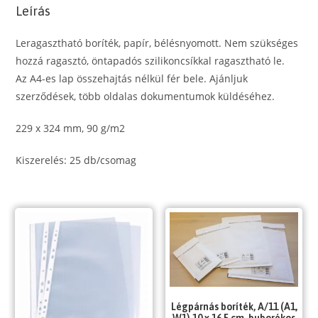
Leírás
Leragasztható boríték, papír, bélésnyomott. Nem szükséges
hozzá ragasztó, öntapadós szilikoncsíkkal ragasztható le.
Az A4-es lap összehajtás nélkül fér bele. Ajánljuk
szerződések, több oldalas dokumentumok küldéséhez.
229 x 324 mm, 90 g/m2
Kiszerelés: 25 db/csomag
Légpárnás boríték, A/11 (A1,