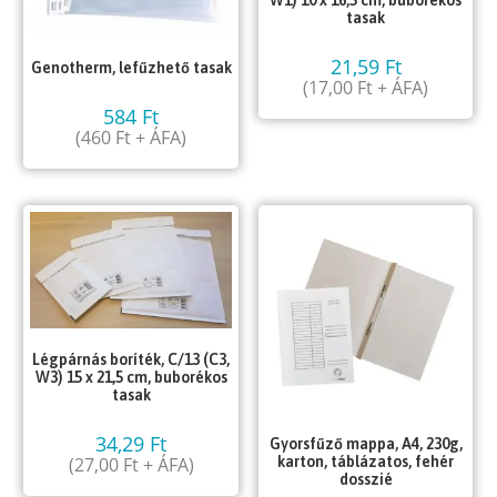
W1) 10 x 16,5 cm, buborékos
tasak
21,59
Ft
Genotherm, lefűzhető tasak
(
17,00
Ft
+ ÁFA)
584
Ft
(
460
Ft
+ ÁFA)
Légpárnás boríték, C/13 (C3,
W3) 15 x 21,5 cm, buborékos
tasak
34,29
Ft
Gyorsfűző mappa, A4, 230g,
(
27,00
Ft
+ ÁFA)
karton, táblázatos, fehér
dosszié