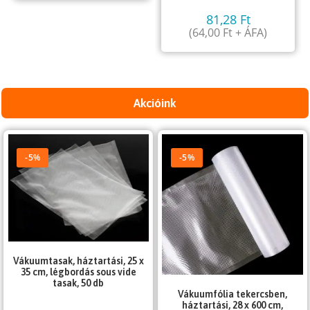
81,28
Ft
(
64,00
Ft
+ ÁFA)
Akcióink
-5%
-5%
Vákuumtasak, háztartási, 25 x
35 cm, légbordás sous vide
tasak, 50 db
Vákuumfólia tekercsben,
háztartási, 28 x 600 cm,