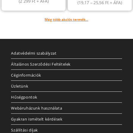
(
2 299
Ft
+ ÁFA)
(
19,17
–
25,56
Ft
+ ÁFA)
Még több akciós termék...
Adatvédelmi szabályzat
Általános Szerződési Feltételek
Céginformációk
Üzletünk
Hűségpontok
Webáruházunk használata
Gyakran ismételt kérdések
Szállítási díjak