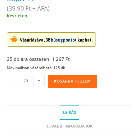
(
39,90
Ft
+ ÁFA)
Készleten
Vásárlásával 38
hűségpontot
kaphat.
25 db ára összesen: 1 267 Ft
Maximálisan vásárolható: 125 db
Boríték,
-
+
KOSÁRBA TESZEM
TC/4,
papír,
postai,
bélésnyomott,
LEÍRÁS
szilikonos,
öntapadós
TOVÁBBI INFORMÁCIÓK
mennyiség