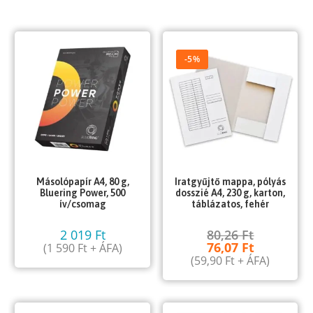
-5%
Másolópapír A4, 80 g,
Iratgyűjtő mappa, pólyás
Bluering Power, 500
dosszié A4, 230 g, karton,
ív/csomag
táblázatos, fehér
2 019
Ft
80,26
Ft
76,07
Ft
(
1 590
Ft
+ ÁFA)
(
59,90
Ft
+ ÁFA)