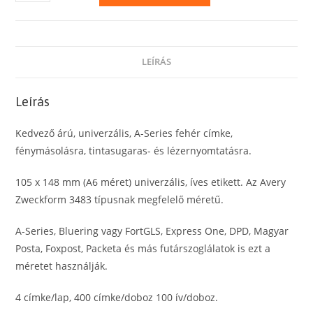
Series/Fortuna/Bluering
105
x
148
LEÍRÁS
mm
(A6)
Leírás
univerzális,
íves
Kedvező árú, univerzális, A-Series fehér címke,
etikett,
fénymásolásra, tintasugaras- és lézernyomtatásra.
címke
mennyiség
105 x 148 mm (A6 méret) univerzális, íves etikett. Az Avery
Zweckform 3483 típusnak megfelelő méretű.
A-Series, Bluering vagy FortGLS, Express One, DPD, Magyar
Posta, Foxpost, Packeta és más futárszoglálatok is ezt a
méretet használják.
4 címke/lap, 400 címke/doboz 100 ív/doboz.