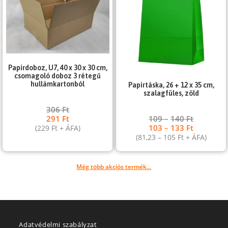
Papírdoboz, U7, 40 x 30 x 30 cm,
csomagoló doboz 3 rétegű
hullámkartonból
Papírtáska, 26 + 12 x 35 cm,
szalagfüles, zöld
306
Ft
109
–
140
Ft
291
Ft
103
–
133
Ft
(
229
Ft
+ ÁFA)
(
81,23
–
105
Ft
+ ÁFA)
Még több akciós termék...
Adatvédelmi szabályzat