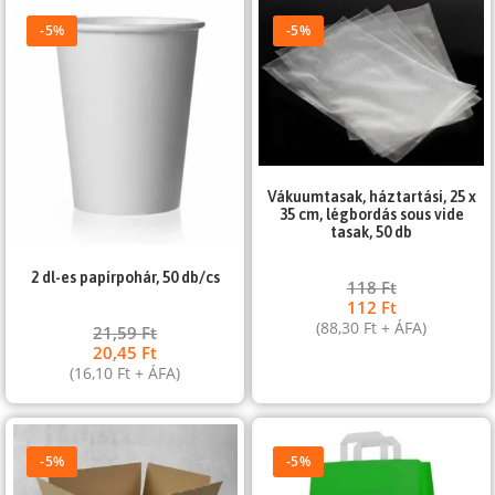
-5%
-5%
Vákuumtasak, háztartási, 25 x
35 cm, légbordás sous vide
tasak, 50 db
2 dl-es papírpohár, 50 db/cs
118
Ft
112
Ft
(
88,30
Ft
+ ÁFA)
21,59
Ft
20,45
Ft
(
16,10
Ft
+ ÁFA)
-5%
-5%