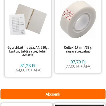
Gyorsfűző mappa, A4, 230g,
Cellux, 19 mm/33 y,
karton, táblázatos, fehér
ragasztószalag
dosszié
97,79
Ft
81,28
Ft
(
77,00
Ft
+ ÁFA)
(
64,00
Ft
+ ÁFA)
Akcióink