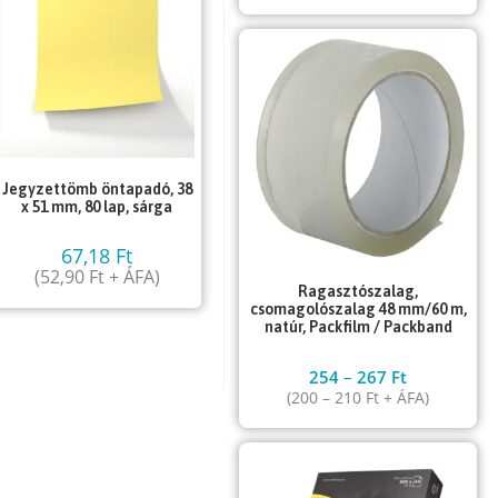
Jegyzettömb öntapadó, 38
x 51 mm, 80 lap, sárga
67,18
Ft
(
52,90
Ft
+ ÁFA)
Ragasztószalag,
csomagolószalag 48 mm/60 m,
natúr, Packfilm / Packband
254
–
267
Ft
(
200
–
210
Ft
+ ÁFA)