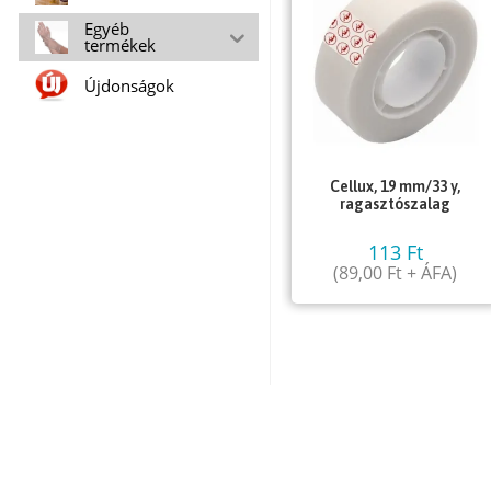
Egyéb
termékek
Újdonságok
Cellux, 19 mm/33 y,
ragasztószalag
113
Ft
(
89,00
Ft
+ ÁFA)