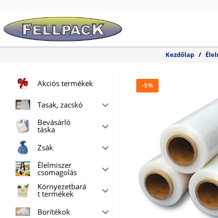
Skip
to
content
Kezdőlap
/
Éle
Akciós termékek
-5%
Tasak, zacskó
Bevásárló
táska
Zsák
Élelmiszer
csomagolás
Környezetbará
t termékek
Borítékok