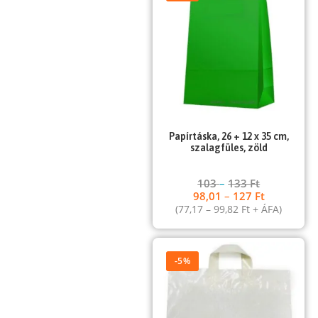
Papírtáska, 26 + 12 x 35 cm,
szalagfüles, zöld
103
–
133
Ft
98,01
–
127
Ft
(
77,17
–
99,82
Ft
+ ÁFA)
-5%