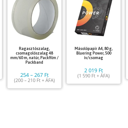
Ragasztószalag,
Másolópapír A4, 80 g,
csomagolószalag 48
Bluering Power, 500
mm/60 m, natúr, Packfilm /
ív/csomag
Packband
2 019
Ft
254
–
267
Ft
(
1 590
Ft
+ ÁFA)
(
200
–
210
Ft
+ ÁFA)