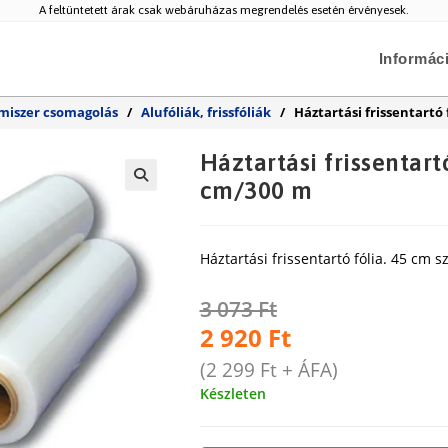
A feltüntetett árak csak webáruházas megrendelés esetén érvényesek.
Informác
lmiszer csomagolás
/
Alufóliák, frissfóliák
/
Háztartási frissentartó 
Háztartási frissentart
cm/300 m
🔍
Háztartási frissentartó fólia. 45 cm s
3 073
Ft
2 920
Ft
(
2 299
Ft
+ ÁFA)
Készleten