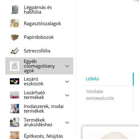
Légpárnás és
habfólia
Ragasztószalagok
Papírdobozok
Sztreccsfólia
Egyéb
csomagolóany
agok
Lezáró
LEÍRÁS
eszközök
TOVÁBBI
Lezárható
termékek
INFORMÁCIÓK
Irodaszerek, irodai
termékek
Termékek
áruküldéshez
Építkezés, felújítás