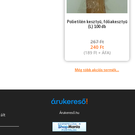
Polietilén kesztyű, fóliakesztyű
(L) 100 db
267
Ft
240
Ft
(
189
Ft
+ ÁFA)
Még több akciós termék...
Árukereső.hu
ált