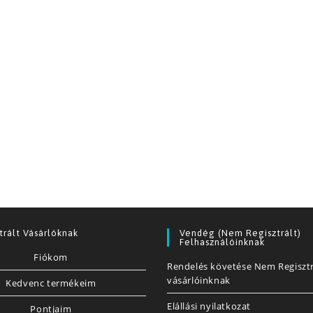
trált Vásárlóknak
Vendég (nem Regisztrált)
Felhasználóinknak
Fiókom
Rendelés követése Nem Regisztr
vásárlóinknak
Kedvenc termékeim
Elállási nyilatkozat
Pontjaim