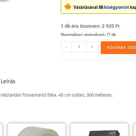
Vásárlásával 88
hűségpontot
kap
1 db ára összesen: 2 920 Ft
Maximálisan vásárolható: 77 db
Háztartási
-
+
KOSÁRBA TES
frissentartó
fólia
45
cm/300
Leírás
m
mennyiség
Háztartási frissentartó fólia. 45 cm széles, 300 méteres.