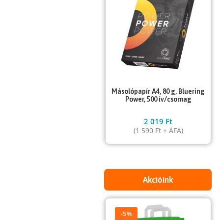
Másolópapír A4, 80 g, Bluering
Power, 500 ív/csomag
2 019
Ft
(
1 590
Ft
+ ÁFA)
Akcióink
-5%