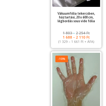
Vákuumfólia tekercsben,
háztartási, 20 x 600 cm,
légbordás sous vide fólia
1 803
–
2 254
Ft
1 688
–
2 110
Ft
(
1 329
–
1 661
Ft
+ ÁFA)
-10%