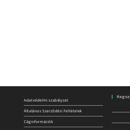
Regisz
Adatvédelmi szabályzat
Általános Szerződési Feltételek
Céginformációk