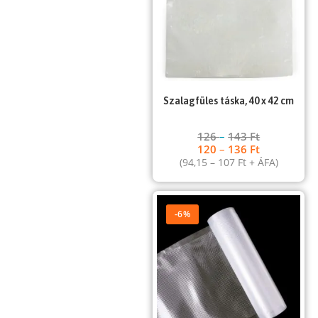
Szalagfüles táska, 40 x 42 cm
126
–
143
Ft
120
–
136
Ft
(
94,15
–
107
Ft
+ ÁFA)
-6%