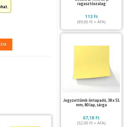
ragasztószalag
hat.
113
Ft
(
89,00
Ft
+ ÁFA)
ZEM
Jegyzettömb öntapadó, 38 x 51
mm, 80 lap, sárga
67,18
Ft
(
52,90
Ft
+ ÁFA)