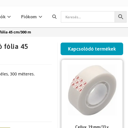
iók
Fiókom
Toggle
fólia 45 cm/300 m
website
ó fólia 45
Kapcsolódó termékek
search
zéles, 300 méteres.
Cellux, 19 mm/33 y,