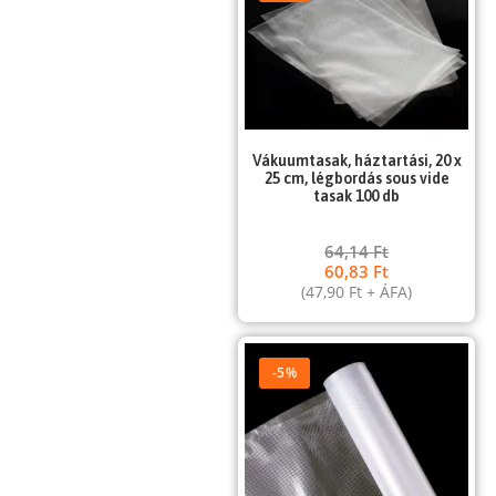
Vákuumtasak, háztartási, 20 x
25 cm, légbordás sous vide
tasak 100 db
64,14
Ft
60,83
Ft
(
47,90
Ft
+ ÁFA)
-5%