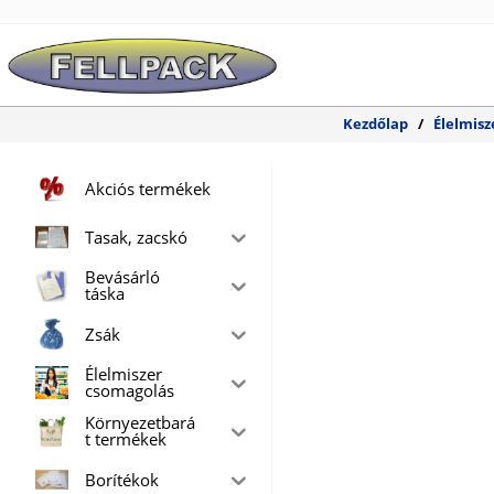
Skip
to
content
Kezdőlap
/
Élelmisz
Akciós termékek
Tasak, zacskó
Bevásárló
táska
Zsák
Élelmiszer
csomagolás
Környezetbará
t termékek
Borítékok