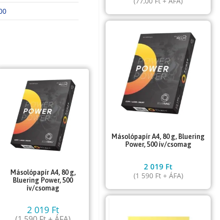
(
77,00
Ft
+ ÁFA)
00
Másolópapír A4, 80 g, Bluering
Power, 500 ív/csomag
2 019
Ft
Másolópapír A4, 80 g,
(
1 590
Ft
+ ÁFA)
Bluering Power, 500
ív/csomag
2 019
Ft
(
1 590
Ft
+ ÁFA)