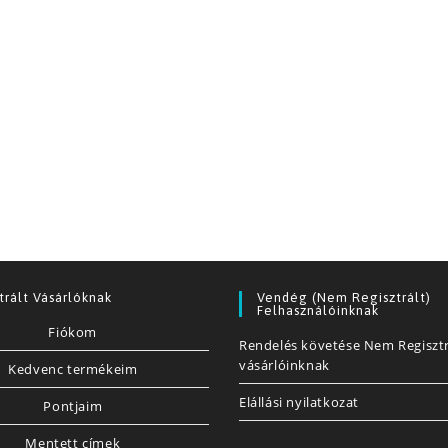
trált Vásárlóknak
Vendég (nem Regisztrált)
Felhasználóinknak
Fiókom
Rendelés követése Nem Regisztr
vásárlóinknak
Kedvenc termékeim
Elállási nyilatkozat
Pontjaim
Mentett címek