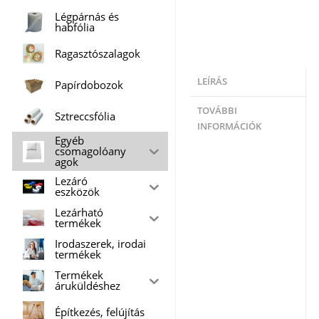
Légpárnás és
habfólia
Ragasztószalagok
LEÍRÁS
Papírdobozok
TOVÁBBI
Sztreccsfólia
INFORMÁCIÓK
Egyéb
csomagolóany
agok
Lezáró
eszközök
Lezárható
termékek
Irodaszerek, irodai
termékek
Termékek
áruküldéshez
Építkezés, felújítás