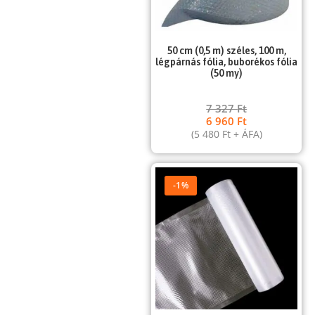
50 cm (0,5 m) széles, 100 m,
légpárnás fólia, buborékos fólia
(50 my)
7 327
Ft
6 960
Ft
(
5 480
Ft
+ ÁFA)
-1%