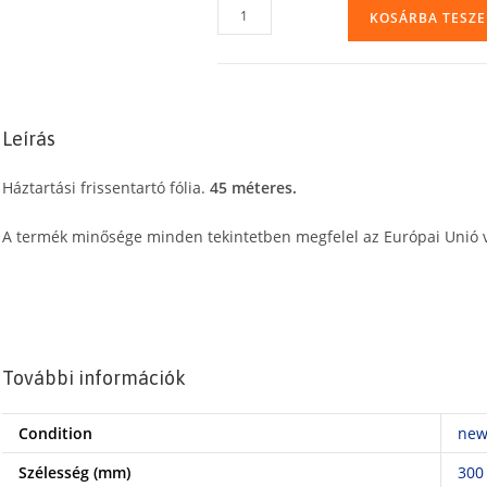
Háztartási
KOSÁRBA TESZ
frissentartó
fólia
(folpack),
30
Leírás
cm,
45
Háztartási frissentartó fólia.
45 méteres.
m
mennyiség
A termék minősége minden tekintetben megfelel az Európai Unió v
További információk
Condition
ne
Szélesség (mm)
300