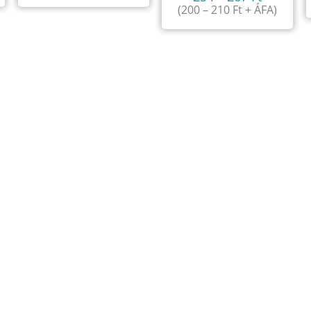
(
200
–
210
Ft
+ ÁFA)