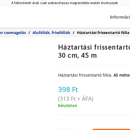
A feltüntetett árak csak webáruházas megrendelés esetén érvényesek.
Informác
er csomagolás
/
Alufóliák, frissfóliák
/
Háztartási frissentartó fólia
Háztartási frissentartó
30 cm, 45 m
Háztartási frissentartó fólia.
45 méte
398
Ft
(
313
Ft
+ ÁFA)
Készleten