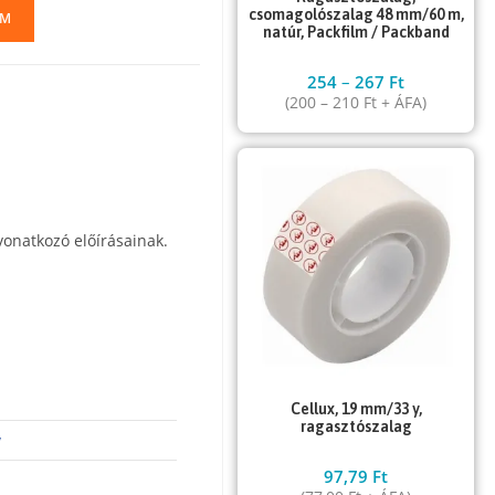
csomagolószalag 48 mm/60 m,
EM
natúr, Packfilm / Packband
254
–
267
Ft
(
200
–
210
Ft
+ ÁFA)
onatkozó előírásainak.
Cellux, 19 mm/33 y,
ragasztószalag
w
97,79
Ft