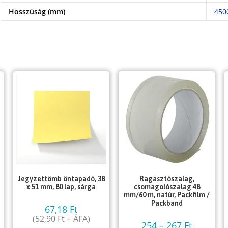
Hosszúság (mm)
450
Jegyzettömb öntapadó, 38
Ragasztószalag,
x 51 mm, 80 lap, sárga
csomagolószalag 48
mm/60 m, natúr, Packfilm /
Packband
67,18
Ft
(
52,90
Ft
+ ÁFA)
254
–
267
Ft