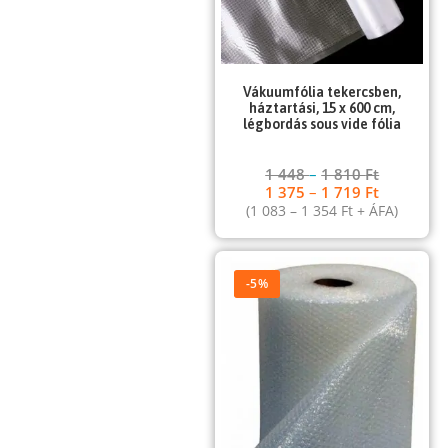
Vákuumfólia tekercsben,
háztartási, 15 x 600 cm,
légbordás sous vide fólia
1 448
–
1 810
Ft
1 375
–
1 719
Ft
(
1 083
–
1 354
Ft
+ ÁFA)
-5%