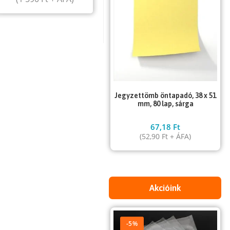
Jegyzettömb öntapadó, 38 x 51
mm, 80 lap, sárga
67,18
Ft
(
52,90
Ft
+ ÁFA)
Akcióink
-5%