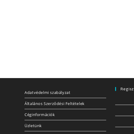
Regisz
Adatvédelmi szabályzat
Általános Szerződési Feltételek
Céginformációk
Üzletünk