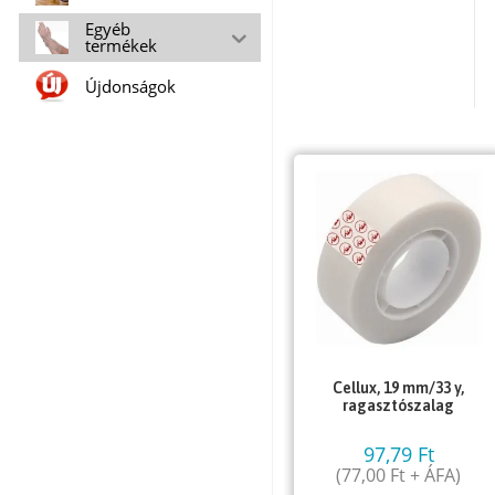
Egyéb
termékek
Újdonságok
Cellux, 19 mm/33 y,
ragasztószalag
97,79
Ft
(
77,00
Ft
+ ÁFA)