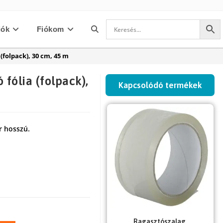
iók
Fiókom
Toggle
 (folpack), 30 cm, 45 m
website
 fólia (folpack),
Kapcsolódó termékek
search
r hosszú.
Ragasztószalag,