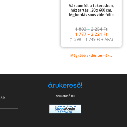
Vákuumfólia tekercsben,
háztartási, 20 x 600 cm,
légbordás sous vide fólia
1 803
–
2 254
Ft
1 777
–
2 221
Ft
(
1 399
–
1 749
Ft
+ ÁFA)
Még több akciós termék...
Árukereső.hu
ált