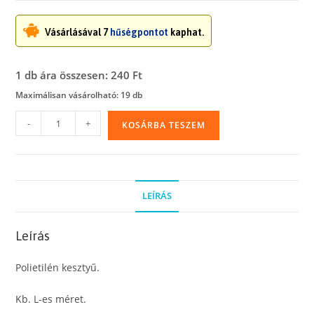
Vásárlásával 7
hűségpontot
kaphat.
1 db ára összesen: 240 Ft
Maximálisan vásárolható: 19 db
Polietilén
-
+
KOSÁRBA TESZEM
kesztyű,
fóliakesztyű
(L)
100
LEÍRÁS
db
mennyiség
Leírás
Polietilén kesztyű.
Kb. L-es méret.