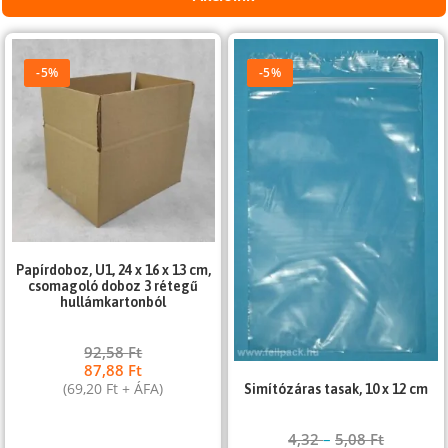
-5%
-5%
Papírdoboz, U1, 24 x 16 x 13 cm,
csomagoló doboz 3 rétegű
hullámkartonból
92,58
Ft
87,88
Ft
(
69,20
Ft
+ ÁFA)
Simítózáras tasak, 10 x 12 cm
4,32
–
5,08
Ft