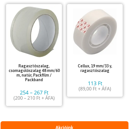
Ragasztószalag,
Cellux, 19 mm/33 y,
csomagolószalag 48 mm/60
ragasztószalag
m, natúr, Packfilm /
Packband
113
Ft
(
89,00
Ft
+ ÁFA)
254
–
267
Ft
(
200
–
210
Ft
+ ÁFA)
Akcióink