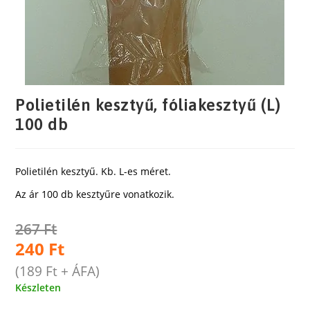
Polietilén kesztyű, fóliakesztyű (L)
100 db
Polietilén kesztyű. Kb. L-es méret.
Az ár 100 db kesztyűre vonatkozik.
267
Ft
240
Ft
(
189
Ft
+ ÁFA)
Készleten