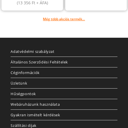
(
13 356
Ft
+ ÁFA)
Még több akciós termék...
Adatvédelmi szabályzat
Általános Szerződési Feltételek
Céginformációk
Üzletünk
Hűségpontok
Webáruházunk használata
Gyakran ismételt kérdések
Szállítási díjak