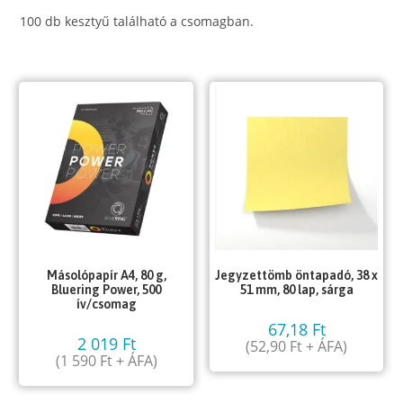
100 db kesztyű található a csomagban.
Másolópapír A4, 80 g,
Jegyzettömb öntapadó, 38 x
Bluering Power, 500
51 mm, 80 lap, sárga
ív/csomag
67,18
Ft
2 019
Ft
(
52,90
Ft
+ ÁFA)
(
1 590
Ft
+ ÁFA)