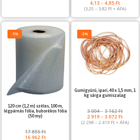
4,13
–
4,85
Ft
(
3,25
–
3,82
Ft
+ ÁFA)
-5%
-3%
Gumigyűrű, ipari, 40 x 1,5 mm, 1
kg sárga gumiszalag
120 cm (1,2 m) széles, 100 m,
3 004
–
3 162
Ft
légpárnás fólia, buborékos fólia
2 919
–
3 072
Ft
(50 my)
(
2 298
–
2 419
Ft
+ ÁFA)
17 855
Ft
16 962
Ft