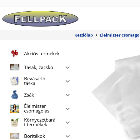
Skip
to
content
Kezdőlap
/
Élelmiszer csomago
Akciós termékek
Tasak, zacskó
Bevásárló
táska
Zsák
Élelmiszer
csomagolás
Környezetbará
t termékek
Borítékok