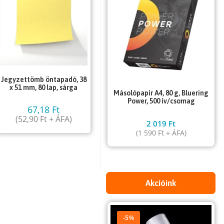
Jegyzettömb öntapadó, 38
x 51 mm, 80 lap, sárga
Másolópapír A4, 80 g, Bluering
Power, 500 ív/csomag
67,18
Ft
(
52,90
Ft
+ ÁFA)
2 019
Ft
(
1 590
Ft
+ ÁFA)
Akcióink
-5%