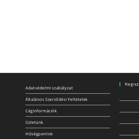
Regisz
Adatvédelmi szabályzat
Általános Szerződési Feltételek
Céginformációk
Üzletünk
Hűségpontok