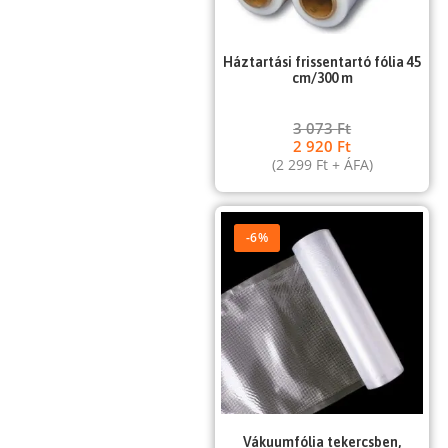
Háztartási frissentartó fólia 45
cm/300 m
3 073
Ft
2 920
Ft
(
2 299
Ft
+ ÁFA)
-6%
Vákuumfólia tekercsben,