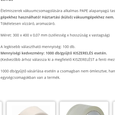
PAPE,
ipari,
Élelmiszerek vákuumcsomagolására alkalmas PAPE alapanyagú ta
kamrás
gépekhez használható! Háztartási (külső) vákuumgépekhez nem.
géphez
Tökéletesen vízzáró, aromazáró.
mennyiség
Méret: 300 x 400 x 0,07 mm (szélesség x hosszúság x vastagság)
A legkisebb választható mennyiség: 100 db.
Mennyiségi kedvezmény: 1000 db/gyűjtő KISZERELÉS esetén.
(Kedvezőbb árhoz válassza ki a megfelelő KISZERELÉST a fenti mez
1000 db/gyűjtő vásárlása esetén a csomagban nem ömlesztve, ha
egységcsomagokban van a termék.