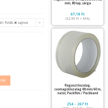
mm, 80 lap, sárga
67,18
Ft
(
52,90
Ft
+ ÁFA)
61 Ft/db ❌ sajnos
ZEM
Ragasztószalag,
csomagolószalag 48 mm/60 m,
natúr, Packfilm / Packband
254
–
267
Ft