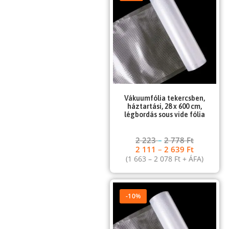
Vákuumfólia tekercsben,
háztartási, 28 x 600 cm,
légbordás sous vide fólia
2 223
–
2 778
Ft
2 111
–
2 639
Ft
(
1 663
–
2 078
Ft
+ ÁFA)
-10%