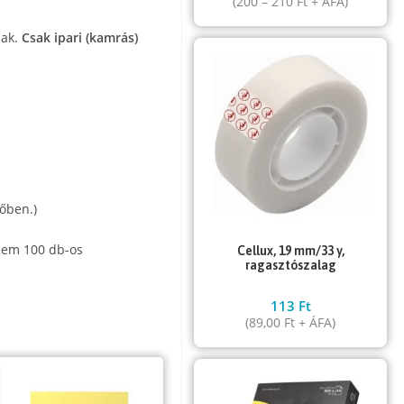
(
200
–
210
Ft
+ ÁFA)
sak.
Csak ipari (kamrás)
őben.)
nem 100 db-os
Cellux, 19 mm/33 y,
ragasztószalag
113
Ft
(
89,00
Ft
+ ÁFA)