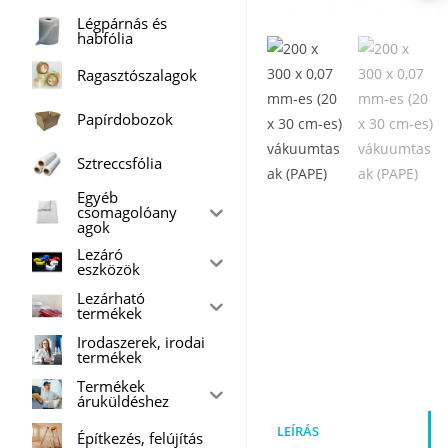
Légpárnás és
habfólia
Ragasztószalagok
Papírdobozok
Sztreccsfólia
Egyéb
csomagolóany
agok
Lezáró
eszközök
Lezárható
termékek
Irodaszerek, irodai
termékek
Termékek
áruküldéshez
LEÍRÁS
Építkezés, felújítás