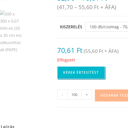
(
41,70
–
55,60
Ft
+ ÁFA)
KISZERELÉS
100 db/csomag - 70,
elfogyott
70,61
Ft
(
55,60
Ft
+ ÁFA)
Elfogyott
KÉREK ÉRTESÍTÉST
Vákuumtasak,
-
+
KOSÁRBA TES
30
x
40
cm,
Leírás