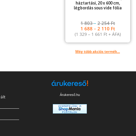
háztartási, 20 x 600 cm,
légbordás sous vide fólia
1 803
–
2 254
Ft
1 688
–
2 110
Ft
(
1 329
–
1 661
Ft
+ ÁFA)
Még több akciós termék...
Árukereső.hu
ált