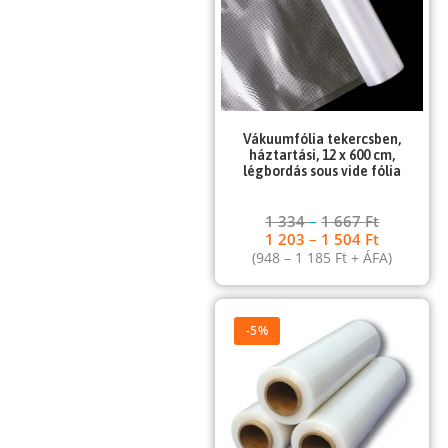
Vákuumfólia tekercsben,
háztartási, 12 x 600 cm,
légbordás sous vide fólia
1 334
–
1 667
Ft
1 203
–
1 504
Ft
(
948
–
1 185
Ft
+ ÁFA)
-5%