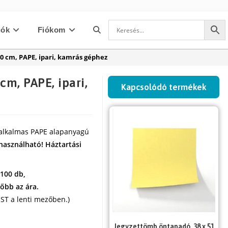
iók
Fiókom
Toggle
0 cm, PAPE, ipari, kamrás géphez
website
cm, PAPE, ipari,
Kapcsolódó termékek
search
alkalmas PAPE alapanyagú
használható! Háztartási
 100 db,
őbb az ára.
ST a lenti mezőben.)
Jegyzettömb öntapadó, 38 x 51