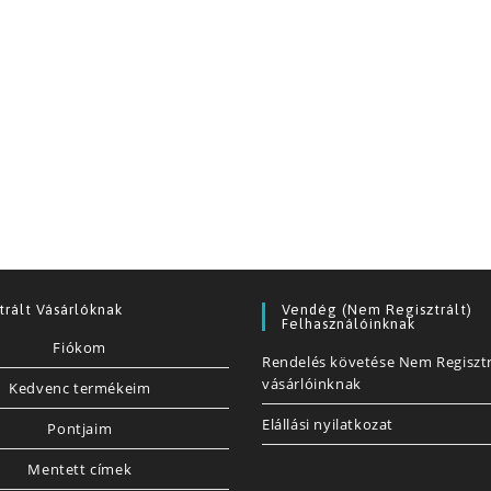
trált Vásárlóknak
Vendég (nem Regisztrált)
Felhasználóinknak
Fiókom
Rendelés követése Nem Regisztr
vásárlóinknak
Kedvenc termékeim
Elállási nyilatkozat
Pontjaim
Mentett címek