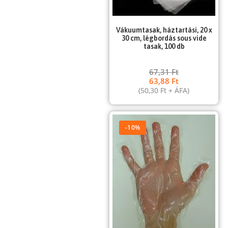
Vákuumtasak, háztartási, 20 x
30 cm, légbordás sous vide
tasak, 100 db
67,31
Ft
63,88
Ft
(
50,30
Ft
+ ÁFA)
-10%