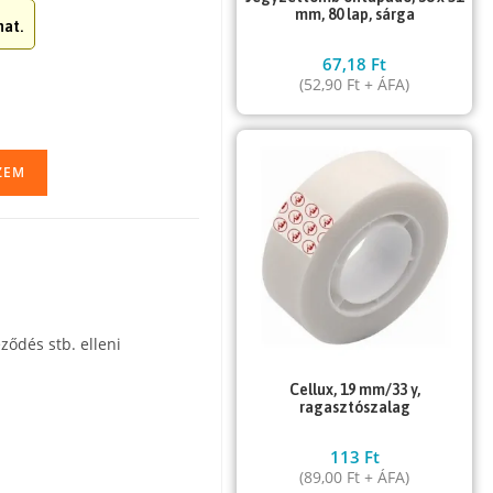
mm, 80 lap, sárga
at.
67,18
Ft
(
52,90
Ft
+ ÁFA)
ZEM
ződés stb. elleni
Cellux, 19 mm/33 y,
ragasztószalag
113
Ft
(
89,00
Ft
+ ÁFA)