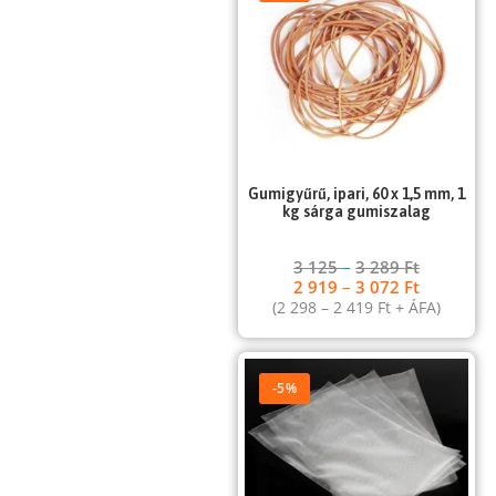
Gumigyűrű, ipari, 60 x 1,5 mm, 1
kg sárga gumiszalag
3 125
–
3 289
Ft
2 919
–
3 072
Ft
(
2 298
–
2 419
Ft
+ ÁFA)
-5%