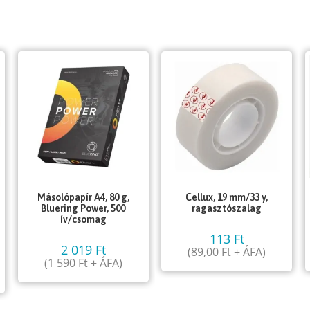
Másolópapír A4, 80 g,
Cellux, 19 mm/33 y,
Bluering Power, 500
ragasztószalag
ív/csomag
113
Ft
2 019
Ft
(
89,00
Ft
+ ÁFA)
(
1 590
Ft
+ ÁFA)