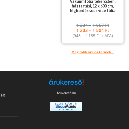
Vákuumfólia tekercsben,
háztartási, 12 x 600 cm,
légbordás sous vide fólia
1 334
–
1 667
Ft
1 203
–
1 504
Ft
(
948
–
1 185
Ft
+ ÁFA)
Még több akciós termék...
Árukereső.hu
ált