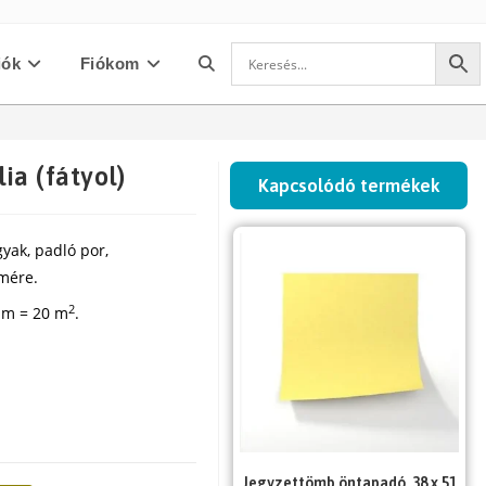
iók
Fiókom
Toggle
website
lia (fátyol)
Kapcsolódó termékek
search
yak, padló por,
lmére.
2
5 m = 20 m
.
Jegyzettömb öntapadó, 38 x 51