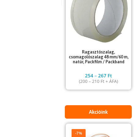
Ragasztószalag,
csomagolószalag 48 mm/60 m,
natúr, Packfilm / Packband
254
–
267
Ft
(
200
–
210
Ft
+ ÁFA)
Akcióink
-7%