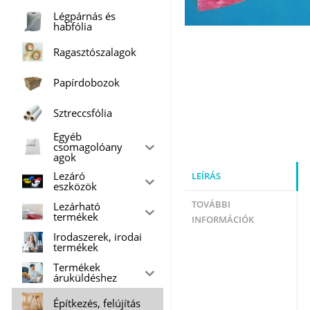
Légpárnás és
habfólia
Ragasztószalagok
Papírdobozok
Sztreccsfólia
Egyéb
csomagolóany
agok
Lezáró
LEÍRÁS
eszközök
TOVÁBBI
Lezárható
termékek
INFORMÁCIÓK
Irodaszerek, irodai
termékek
Termékek
áruküldéshez
Építkezés, felújítás