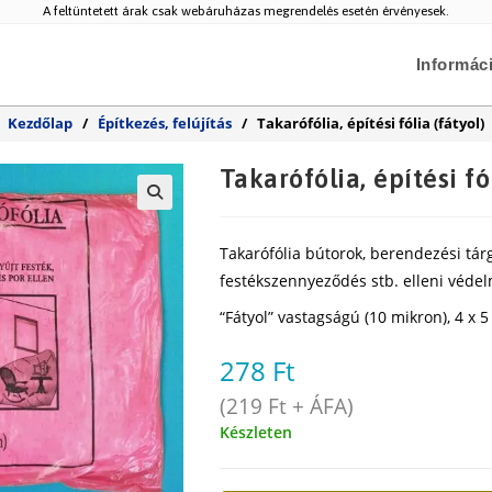
A feltüntetett árak csak webáruházas megrendelés esetén érvényesek.
Informác
Kezdőlap
/
Építkezés, felújítás
/
Takarófólia, építési fólia (fátyol)
Takarófólia, építési fó
🔍
Takarófólia bútorok, berendezési tárg
festékszennyeződés stb. elleni véde
“Fátyol” vastagságú (10 mikron), 4 x 
278
Ft
(
219
Ft
+ ÁFA)
Készleten