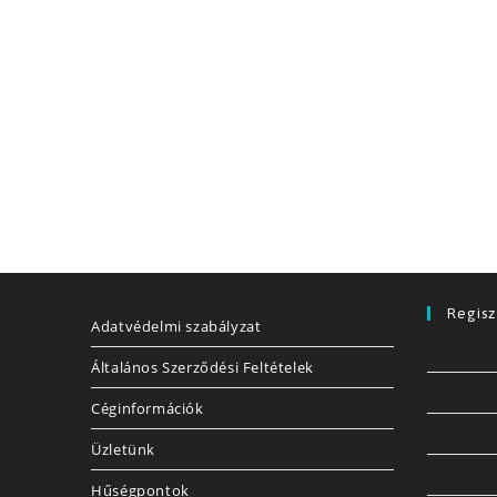
Regisz
Adatvédelmi szabályzat
Általános Szerződési Feltételek
Céginformációk
Üzletünk
Hűségpontok