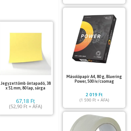
Másolópapír A4, 80 g, Bluering
Power, 500 ív/csomag
Jegyzettömb öntapadó, 38
x 51 mm, 80 lap, sárga
2 019
Ft
(
1 590
Ft
+ ÁFA)
67,18
Ft
(
52,90
Ft
+ ÁFA)