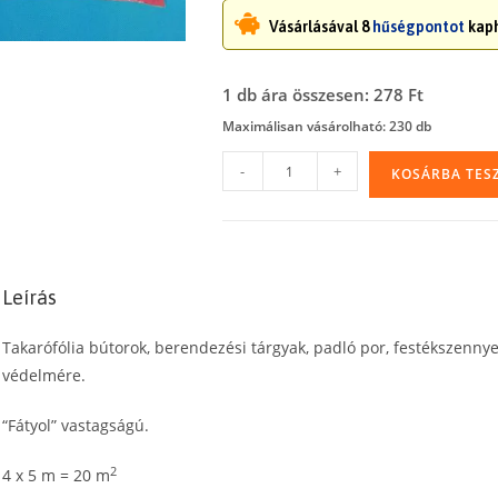
Vásárlásával 8
hűségpontot
kaph
1 db ára összesen: 278 Ft
Maximálisan vásárolható: 230 db
Takarófólia,
-
+
KOSÁRBA TES
építési
fólia
(fátyol)
mennyiség
Leírás
Takarófólia bútorok, berendezési tárgyak, padló por, festékszennye
védelmére.
“Fátyol” vastagságú.
2
4 x 5 m = 20 m