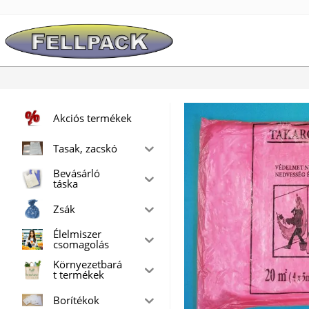
Skip
to
content
Akciós termékek
Tasak, zacskó
Bevásárló
táska
Zsák
Élelmiszer
csomagolás
Környezetbará
t termékek
Borítékok