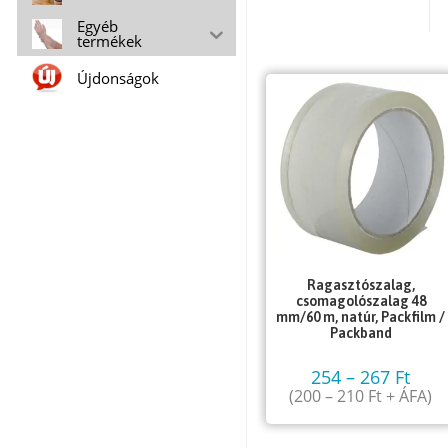
Egyéb
termékek
Újdonságok
Ragasztószalag,
csomagolószalag 48
mm/60 m, natúr, Packfilm /
Packband
254
–
267
Ft
(
200
–
210
Ft
+ ÁFA)