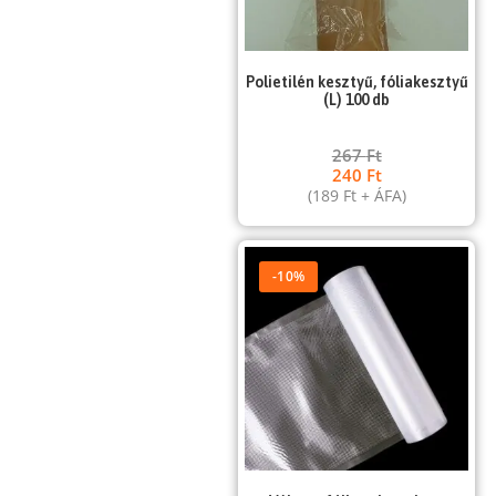
Polietilén kesztyű, fóliakesztyű
(L) 100 db
267
Ft
240
Ft
(
189
Ft
+ ÁFA)
-10%