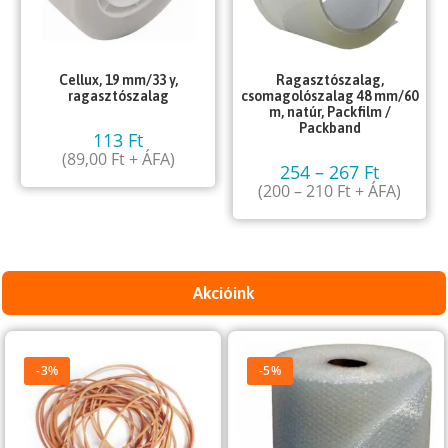
Cellux, 19 mm/33 y,
Ragasztószalag,
ragasztószalag
csomagolószalag 48 mm/60
m, natúr, Packfilm /
Packband
113
Ft
(
89,00
Ft
+ ÁFA)
254
–
267
Ft
(
200
–
210
Ft
+ ÁFA)
Akcióink
-3%
-5%