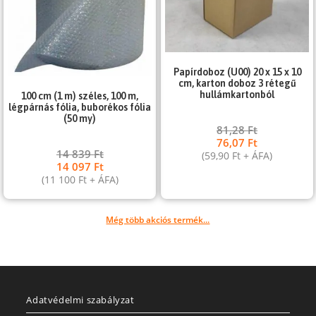
Papírdoboz (U00) 20 x 15 x 10
cm, karton doboz 3 rétegű
hullámkartonból
100 cm (1 m) széles, 100 m,
légpárnás fólia, buborékos fólia
(50 my)
81,28
Ft
76,07
Ft
14 839
Ft
(
59,90
Ft
+ ÁFA)
14 097
Ft
(
11 100
Ft
+ ÁFA)
Még több akciós termék...
Adatvédelmi szabályzat