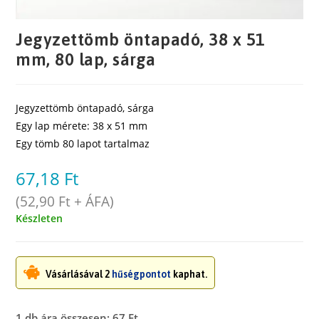
Jegyzettömb öntapadó, 38 x 51
mm, 80 lap, sárga
Jegyzettömb öntapadó, sárga
Egy lap mérete: 38 x 51 mm
Egy tömb 80 lapot tartalmaz
67,18
Ft
(
52,90
Ft
+ ÁFA)
Készleten
Vásárlásával 2
hűségpontot
kaphat.
1 db ára összesen: 67 Ft