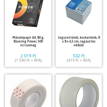
Másolópapír A4, 80 g,
Jegyzettömb, kockatömb, 8
Bluering Power, 500
x 8 x 6,5 cm, ragasztás
ív/csomag
nélküli
2 019
Ft
532
Ft
(
1 590
Ft
+ ÁFA)
(
419
Ft
+ ÁFA)