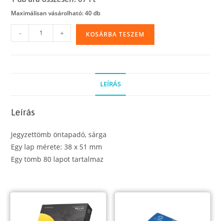
Maximálisan vásárolható: 40 db
Jegyzettömb
-
+
KOSÁRBA TESZEM
öntapadó,
38
x
51
LEÍRÁS
mm,
80
Leírás
lap,
sárga
Jegyzettömb öntapadó, sárga
mennyiség
Egy lap mérete: 38 x 51 mm
Egy tömb 80 lapot tartalmaz