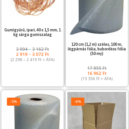
Gumigyűrű, ipari, 40 x 1,5 mm, 1
kg sárga gumiszalag
120 cm (1,2 m) széles, 100 m,
3 004
–
3 162
Ft
légpárnás fólia, buborékos fólia
2 919
–
3 072
Ft
(50 my)
(
2 298
–
2 419
Ft
+ ÁFA)
17 855
Ft
16 962
Ft
(
13 356
Ft
+ ÁFA)
-5%
-6%