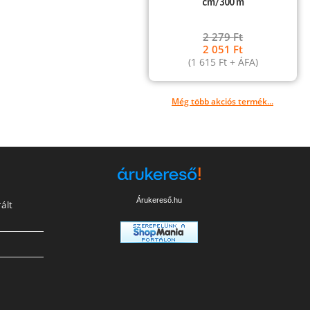
cm/300 m
2 279
Ft
2 051
Ft
(
1 615
Ft
+ ÁFA)
Még több akciós termék...
Árukereső.hu
ált