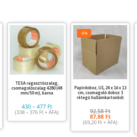
-5%
TESA ragasztószalag,
Papírdoboz, U1, 24 x 16 x 13
csomagolószalag 4280 (48
cm, csomagoló doboz 3
mm/50 m), barna
rétegű hullámkartonból
430
–
477
Ft
92,58
Ft
(
338
–
376
Ft
+ ÁFA)
87,88
Ft
(
69,20
Ft
+ ÁFA)