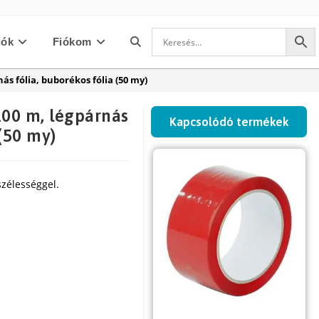
iók
Fiókom
Toggle
nás fólia, buborékos fólia (50 my)
website
 100 m, légpárnás
Kapcsolódó termékek
 (50 my)
search
zélességgel.