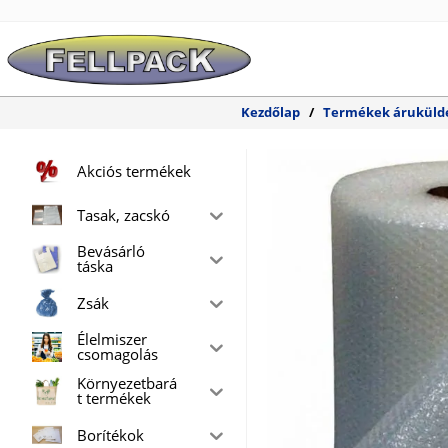
Skip
to
content
Kezdőlap
/
Termékek áruküld
Akciós termékek
Tasak, zacskó
Bevásárló
táska
Zsák
Élelmiszer
csomagolás
Környezetbará
t termékek
Borítékok