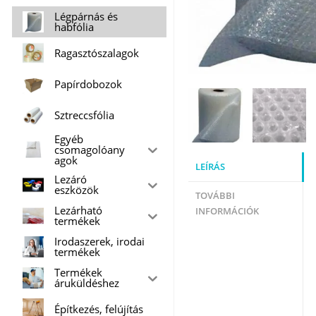
Légpárnás és
habfólia
Ragasztószalagok
Papírdobozok
Sztreccsfólia
Egyéb
csomagolóany
agok
LEÍRÁS
Lezáró
eszközök
TOVÁBBI
Lezárható
INFORMÁCIÓK
termékek
Irodaszerek, irodai
termékek
Termékek
áruküldéshez
Építkezés, felújítás