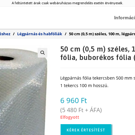
A feltüntetett árak csak webáruházas megrendelés esetén érvényesek.
Informác
éshez
/
Légpárnás és habfóliák
/
50 cm (0,5 m) széles, 100 m, légpár
50 cm (0,5 m) széles,
fólia, buborékos fólia
🔍
Légpárnás fólia tekercsben 500 mm s
1 tekercs 100 m hosszú.
6 960
Ft
(
5 480
Ft
+ ÁFA)
Elfogyott
KÉREK ÉRTESÍTÉST