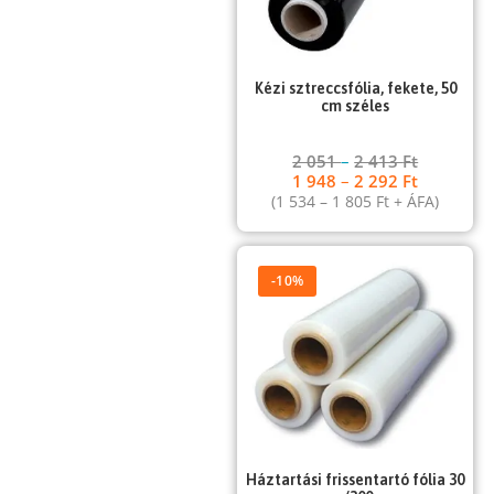
Kézi sztreccsfólia, fekete, 50
cm széles
2 051
–
2 413
Ft
1 948
–
2 292
Ft
(
1 534
–
1 805
Ft
+ ÁFA)
-10%
Háztartási frissentartó fólia 30