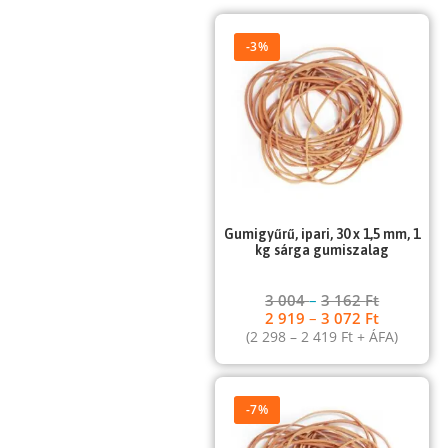
-3%
Gumigyűrű, ipari, 30 x 1,5 mm, 1
kg sárga gumiszalag
3 004
–
3 162
Ft
2 919
–
3 072
Ft
(
2 298
–
2 419
Ft
+ ÁFA)
-7%