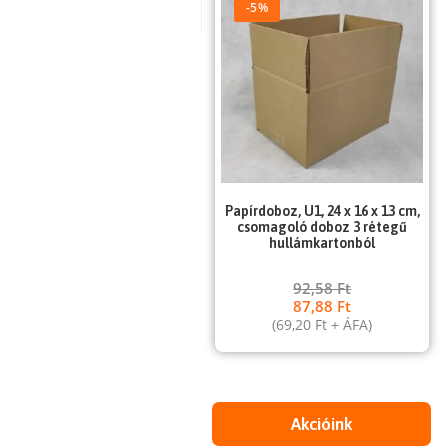
-5%
Papírdoboz, U1, 24 x 16 x 13 cm,
csomagoló doboz 3 rétegű
hullámkartonból
92,58
Ft
87,88
Ft
(
69,20
Ft
+ ÁFA)
Akcióink