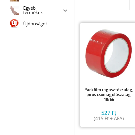
Egyéb
termékek
Újdonságok
Packfilm ragasztószalag,
piros csomagolószalag
48/66
527
Ft
(
415
Ft
+ ÁFA)