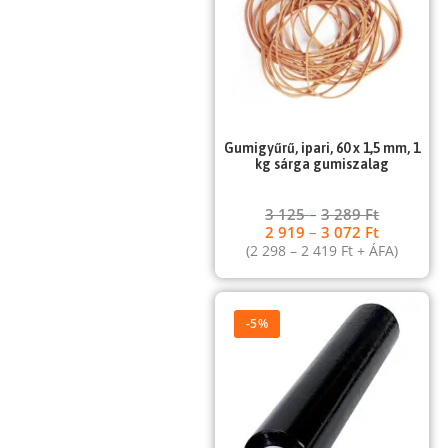
Gumigyűrű, ipari, 60 x 1,5 mm, 1
kg sárga gumiszalag
3 125
–
3 289
Ft
2 919
–
3 072
Ft
(
2 298
–
2 419
Ft
+ ÁFA)
-5%