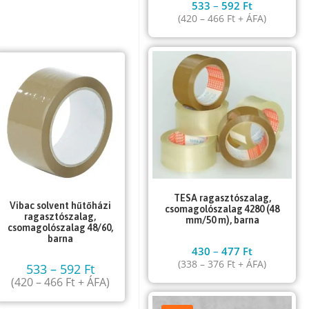
533
–
592
Ft
(
420
–
466
Ft
+ ÁFA)
TESA ragasztószalag,
Vibac solvent hűtőházi
csomagolószalag 4280 (48
ragasztószalag,
mm/50 m), barna
csomagolószalag 48/60,
barna
430
–
477
Ft
(
338
–
376
Ft
+ ÁFA)
533
–
592
Ft
(
420
–
466
Ft
+ ÁFA)