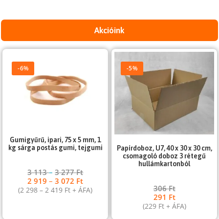
Akcióink
-6%
-5%
Gumigyűrű, ipari, 75 x 5 mm, 1
kg sárga postás gumi, tejgumi
Papírdoboz, U7, 40 x 30 x 30 cm,
csomagoló doboz 3 rétegű
hullámkartonból
3 113
–
3 277
Ft
2 919
–
3 072
Ft
306
Ft
(
2 298
–
2 419
Ft
+ ÁFA)
291
Ft
(
229
Ft
+ ÁFA)