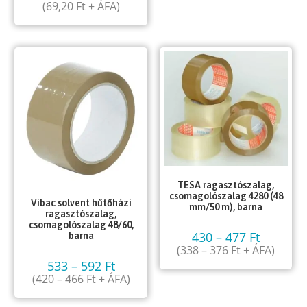
(
69,20
Ft
+ ÁFA)
TESA ragasztószalag,
csomagolószalag 4280 (48
Vibac solvent hűtőházi
mm/50 m), barna
ragasztószalag,
csomagolószalag 48/60,
430
–
477
Ft
barna
(
338
–
376
Ft
+ ÁFA)
533
–
592
Ft
(
420
–
466
Ft
+ ÁFA)