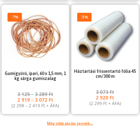
-7%
-5%
Háztartási frissentartó fólia 45
Gumigyűrű, ipari, 60 x 1,5 mm, 1
cm/300 m
kg sárga gumiszalag
3 073
Ft
3 125
–
3 289
Ft
2 920
Ft
2 919
–
3 072
Ft
(
2 299
Ft
+ ÁFA)
(
2 298
–
2 419
Ft
+ ÁFA)
Még több akciós termék...