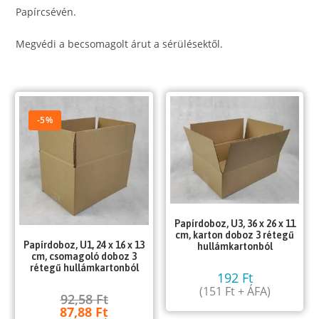
Papírcsévén.
Megvédi a becsomagolt árut a sérülésektől.
-5%
Papírdoboz, U3, 36 x 26 x 11
cm, karton doboz 3 rétegű
Papírdoboz, U1, 24 x 16 x 13
hullámkartonból
cm, csomagoló doboz 3
rétegű hullámkartonból
192
Ft
(
151
Ft
+ ÁFA)
92,58
Ft
87,88
Ft