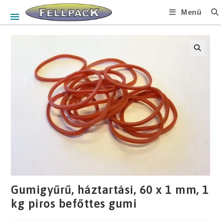
Skip
Menü
to
content
🔍
Gumigyűrű, háztartási, 60 x 1 mm, 1
kg piros befőttes gumi