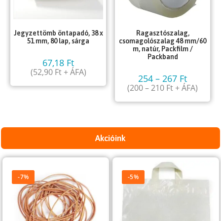
Jegyzettömb öntapadó, 38 x
Ragasztószalag,
51 mm, 80 lap, sárga
csomagolószalag 48 mm/60
m, natúr, Packfilm /
Packband
67,18
Ft
(
52,90
Ft
+ ÁFA)
254
–
267
Ft
(
200
–
210
Ft
+ ÁFA)
Akcióink
-7%
-5%