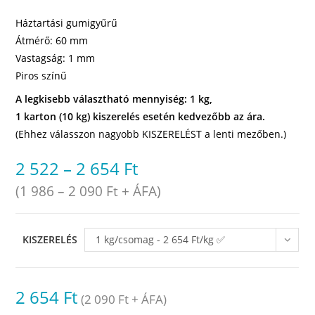
Háztartási gumigyűrű
Átmérő: 60 mm
Vastagság: 1 mm
Piros színű
A legkisebb választható mennyiség: 1 kg,
1 karton (10 kg) kiszerelés esetén kedvezőbb az ára.
(Ehhez válasszon nagyobb KISZERELÉST a lenti mezőben.)
2 522
–
2 654
Ft
(
1 986
–
2 090
Ft
+ ÁFA)
KISZERELÉS
1 kg/csomag - 2 654 Ft/kg ✅
raktáron
2 654
Ft
(
2 090
Ft
+ ÁFA)