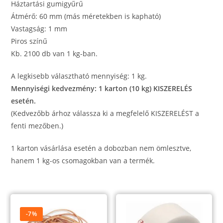
gumi
Háztartási gumigyűrű
mennyiség
Átmérő: 60 mm (más méretekben is kapható)
Vastagság: 1 mm
Piros színű
Kb. 2100 db van 1 kg-ban.
A legkisebb választható mennyiség: 1 kg.
Mennyiségi kedvezmény: 1 karton (10 kg) KISZERELÉS
esetén.
(Kedvezőbb árhoz válassza ki a megfelelő KISZERELÉST a
fenti mezőben.)
1 karton vásárlása esetén a dobozban nem ömlesztve,
hanem 1 kg-os csomagokban van a termék.
-7%