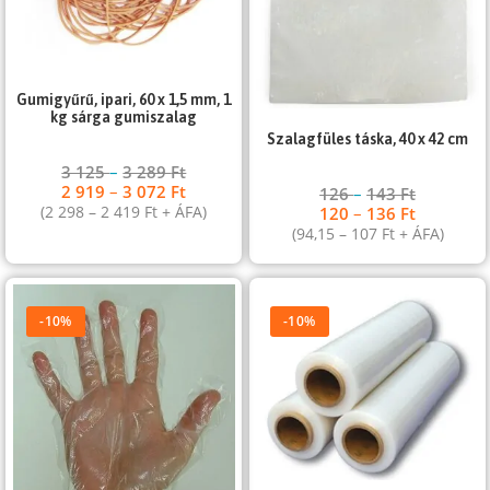
Gumigyűrű, ipari, 60 x 1,5 mm, 1
kg sárga gumiszalag
Szalagfüles táska, 40 x 42 cm
3 125
–
3 289
Ft
2 919
–
3 072
Ft
126
–
143
Ft
(
2 298
–
2 419
Ft
+ ÁFA)
120
–
136
Ft
(
94,15
–
107
Ft
+ ÁFA)
-10%
-10%