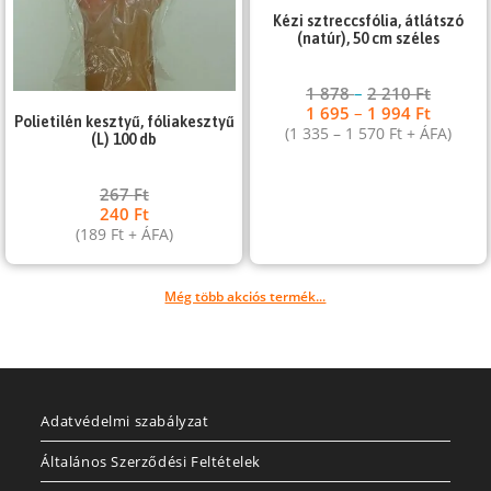
Kézi sztreccsfólia, átlátszó
(natúr), 50 cm széles
1 878
–
2 210
Ft
1 695
–
1 994
Ft
Polietilén kesztyű, fóliakesztyű
(
1 335
–
1 570
Ft
+ ÁFA)
(L) 100 db
267
Ft
240
Ft
(
189
Ft
+ ÁFA)
Még több akciós termék...
Adatvédelmi szabályzat
Általános Szerződési Feltételek