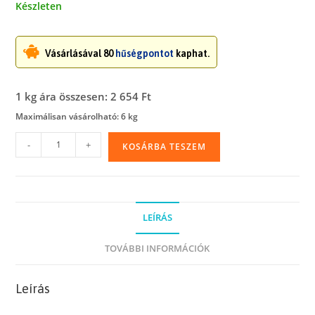
Készleten
Vásárlásával 80
hűségpontot
kaphat.
1 kg ára összesen: 2 654 Ft
Maximálisan vásárolható: 6 kg
Gumigyűrű,
-
+
KOSÁRBA TESZEM
háztartási,
60
x
1
LEÍRÁS
mm,
1
TOVÁBBI INFORMÁCIÓK
kg
piros
Leírás
befőttes