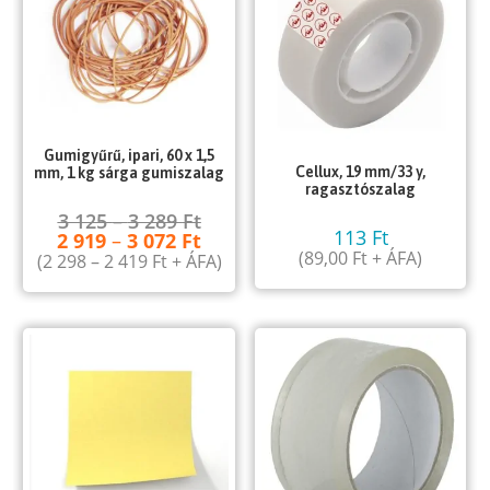
Gumigyűrű, ipari, 60 x 1,5
Cellux, 19 mm/33 y,
mm, 1 kg sárga gumiszalag
ragasztószalag
3 125
–
3 289
Ft
113
Ft
2 919
–
3 072
Ft
(
89,00
Ft
+ ÁFA)
(
2 298
–
2 419
Ft
+ ÁFA)