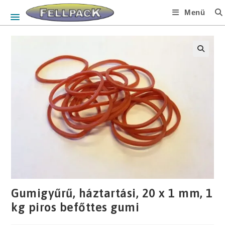
Skip
Menü
to
content
🔍
Gumigyűrű, háztartási, 20 x 1 mm, 1
kg piros befőttes gumi