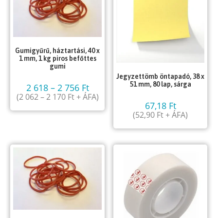
Gumigyűrű, háztartási, 40 x
1 mm, 1 kg piros befőttes
gumi
Jegyzettömb öntapadó, 38 x
51 mm, 80 lap, sárga
2 618
–
2 756
Ft
(
2 062
–
2 170
Ft
+ ÁFA)
67,18
Ft
(
52,90
Ft
+ ÁFA)