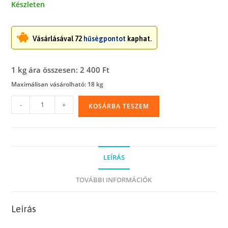
Készleten
Vásárlásával 72
hűségpontot
kaphat.
1 kg ára összesen: 2 400 Ft
Maximálisan vásárolható: 18 kg
Gumigyűrű,
-
+
KOSÁRBA TESZEM
háztartási,
20
x
1
LEÍRÁS
mm,
1
TOVÁBBI INFORMÁCIÓK
kg
piros
Leírás
befőttes