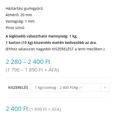
Háztartási gumigyűrű
Átmérő: 20 mm
Vastagság: 1 mm
Piros színű
A legkisebb választható mennyiség: 1 kg,
1 karton (10 kg) kiszerelés esetén kedvezőbb az ára.
(Ehhez válasszon nagyobb KISZERELÉST a lenti mezőben.)
2 280
–
2 400
Ft
(
1 796
–
1 890
Ft
+ ÁFA)
KISZERELÉS
1 kg/csomag - 2 400 Ft/kg ✅
raktáron
2 400
Ft
(
1 890
Ft
+ ÁFA)