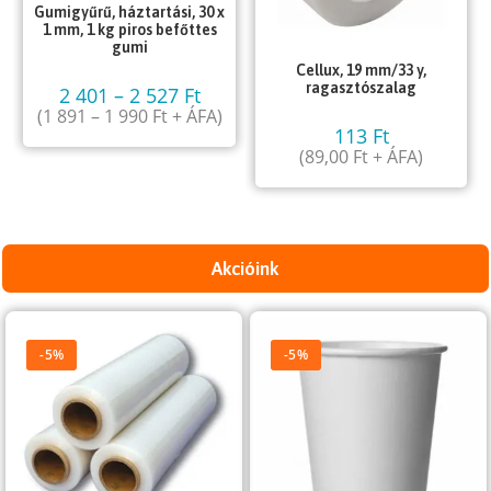
Gumigyűrű, háztartási, 30 x
1 mm, 1 kg piros befőttes
gumi
Cellux, 19 mm/33 y,
ragasztószalag
2 401
–
2 527
Ft
(
1 891
–
1 990
Ft
+ ÁFA)
113
Ft
(
89,00
Ft
+ ÁFA)
Akcióink
-5%
-5%