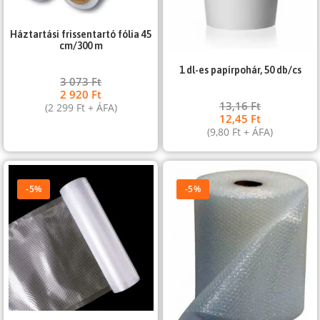
Háztartási frissentartó fólia 45
cm/300 m
1 dl-es papírpohár, 50 db/cs
3 073
Ft
2 920
Ft
13,16
Ft
(
2 299
Ft
+ ÁFA)
12,45
Ft
(
9,80
Ft
+ ÁFA)
-5%
-5%