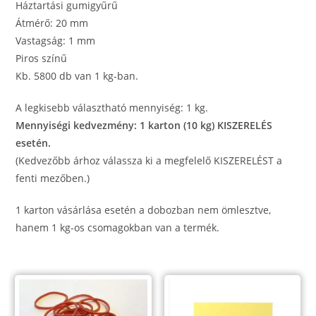
gumi
Háztartási gumigyűrű
mennyiség
Átmérő: 20 mm
Vastagság: 1 mm
Piros színű
Kb. 5800 db van 1 kg-ban.
A legkisebb választható mennyiség: 1 kg.
Mennyiségi kedvezmény: 1 karton (10 kg) KISZERELÉS
esetén.
(Kedvezőbb árhoz válassza ki a megfelelő KISZERELÉST a
fenti mezőben.)
1 karton vásárlása esetén a dobozban nem ömlesztve,
hanem 1 kg-os csomagokban van a termék.