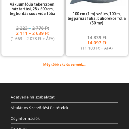
Vákuumfólia tekercsben,
háztartási, 28 x 600 cm,
légbordás sous vide fólia
100 cm (1 m) széles, 100 m,
légpárnás fólia, buborékos fólia
(50 my)
2 223
–
2 778
Ft
2 111
–
2 639
Ft
14 839
Ft
(
1 663
–
2 078
Ft
+ ÁFA)
14 097
Ft
(
11 100
Ft
+ ÁFA)
Még több akciós termék...
Adatvédelmi szabályzat
Általános Szerződési Feltételek
Céginformációk