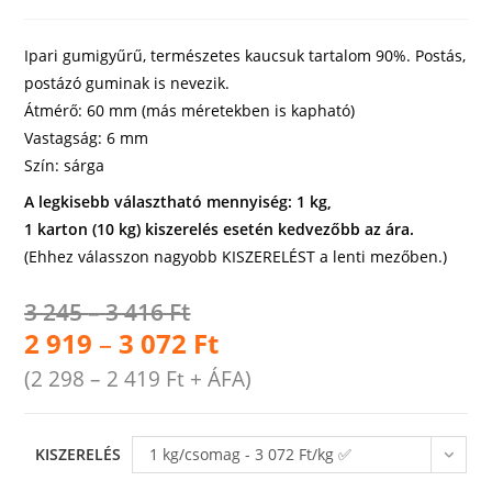
Ipari gumigyűrű, természetes kaucsuk tartalom 90%. Postás,
postázó guminak is nevezik.
Átmérő: 60 mm (más méretekben is kapható)
Vastagság: 6 mm
Szín: sárga
A legkisebb választható mennyiség: 1 kg,
1 karton (10 kg) kiszerelés esetén kedvezőbb az ára.
(Ehhez válasszon nagyobb KISZERELÉST a lenti mezőben.)
3 245
–
3 416
Ft
2 919
–
3 072
Ft
(
2 298
–
2 419
Ft
+ ÁFA)
KISZERELÉS
1 kg/csomag - 3 072 Ft/kg ✅
raktáron