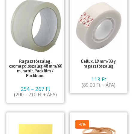
Ragasztószalag,
Cellux, 19 mm/33 y,
csomagolószalag 48 mm/60
ragasztószalag
m, natúr, Packfilm /
Packband
113
Ft
(
89,00
Ft
+ ÁFA)
254
–
267
Ft
(
200
–
210
Ft
+ ÁFA)
-6%