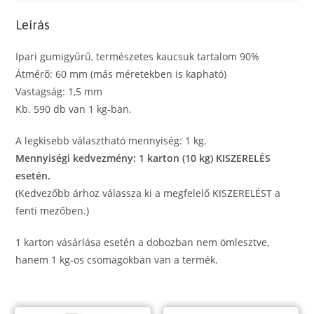
sárga
Leírás
postás
gumi,
Ipari gumigyűrű, természetes kaucsuk tartalom 90%
tejgumi
Átmérő: 60 mm (más méretekben is kapható)
mennyiség
Vastagság: 1,5 mm
Kb. 590 db van 1 kg-ban.
A legkisebb választható mennyiség: 1 kg.
Mennyiségi kedvezmény: 1 karton (10 kg) KISZERELÉS
esetén.
(Kedvezőbb árhoz válassza ki a megfelelő KISZERELÉST a
fenti mezőben.)
1 karton vásárlása esetén a dobozban nem ömlesztve,
hanem 1 kg-os csomagokban van a termék.