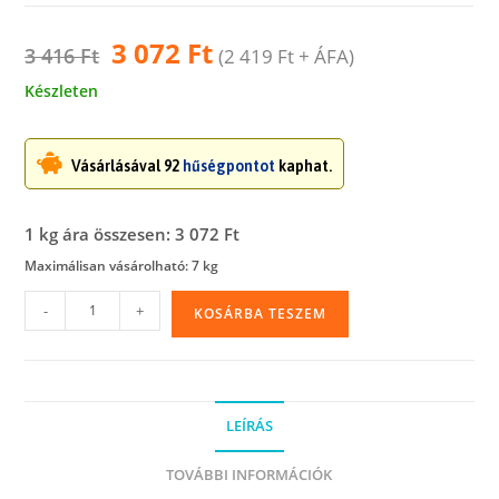
3 072
Ft
3 416
Ft
(
2 419
Ft
+ ÁFA)
Készleten
Vásárlásával 92
hűségpontot
kaphat.
1 kg ára összesen: 3 072 Ft
Maximálisan vásárolható: 7 kg
Gumigyűrű,
-
+
KOSÁRBA TESZEM
ipari,
60
x
6
LEÍRÁS
mm,
1
TOVÁBBI INFORMÁCIÓK
kg