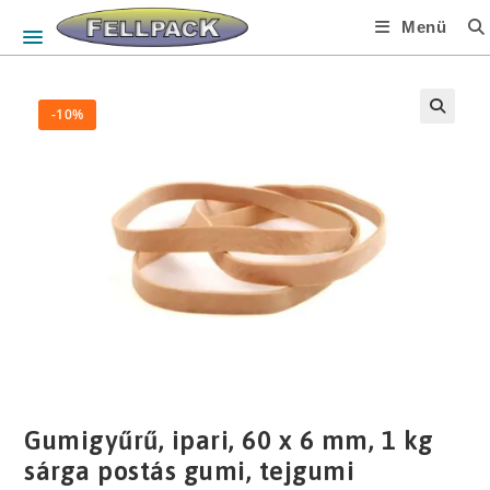
Skip
Menü
to
content
-10%
🔍
Gumigyűrű, ipari, 60 x 6 mm, 1 kg
sárga postás gumi, tejgumi