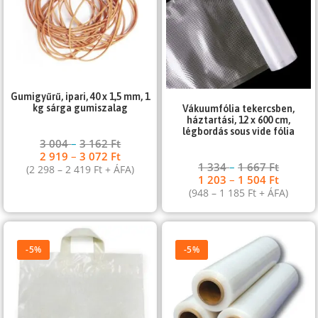
Gumigyűrű, ipari, 40 x 1,5 mm, 1
kg sárga gumiszalag
Vákuumfólia tekercsben,
háztartási, 12 x 600 cm,
légbordás sous vide fólia
3 004
–
3 162
Ft
2 919
–
3 072
Ft
1 334
–
1 667
Ft
(
2 298
–
2 419
Ft
+ ÁFA)
1 203
–
1 504
Ft
(
948
–
1 185
Ft
+ ÁFA)
-5%
-5%