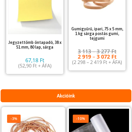
Gumigyűrű, ipari, 75 x 5 mm,
1 kg sárga postás gumi,
tejgumi
Jegyzettömb öntapadó, 38 x
51 mm, 80 lap, sárga
3 113
–
3 277
Ft
2 919
–
3 072
Ft
67,18
Ft
(
2 298
–
2 419
Ft
+ ÁFA)
(
52,90
Ft
+ ÁFA)
Akcióink
-3%
-10%