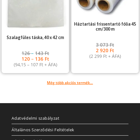
Háztartási frissentartó fólia 45
cm/300 m
Szalagfüles táska, 40 x 42 cm
3 073
Ft
2 920
Ft
126
–
143
Ft
(
2 299
Ft
+ ÁFA)
120
–
136
Ft
(
94,15
–
107
Ft
+ ÁFA)
Még több akciós termék...
Adatvédelmi szabályzat
Általános Szerződési Feltételek