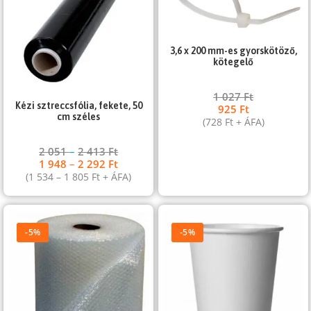
3,6 x 200 mm-es gyorskötöző,
kötegelő
1 027
Ft
Kézi sztreccsfólia, fekete, 50
925
Ft
cm széles
(
728
Ft
+ ÁFA)
2 051
–
2 413
Ft
1 948
–
2 292
Ft
(
1 534
–
1 805
Ft
+ ÁFA)
-5%
-5%