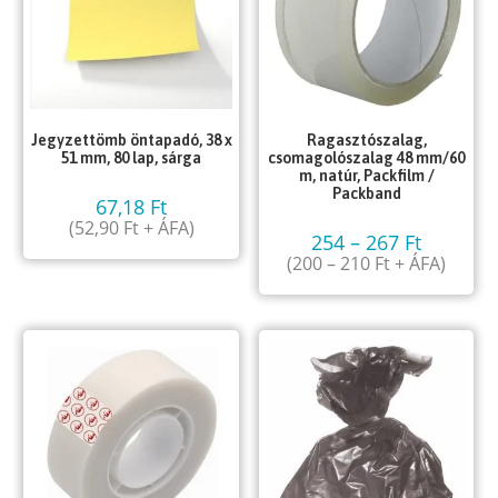
Jegyzettömb öntapadó, 38 x
Ragasztószalag,
51 mm, 80 lap, sárga
csomagolószalag 48 mm/60
m, natúr, Packfilm /
Packband
67,18
Ft
(
52,90
Ft
+ ÁFA)
254
–
267
Ft
(
200
–
210
Ft
+ ÁFA)