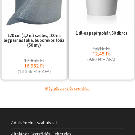
1 dl-es papírpohár, 50 db/cs
120 cm (1,2 m) széles, 100 m,
légpárnás fólia, buborékos fólia
(50 my)
13,16
Ft
12,45
Ft
(
9,80
Ft
+ ÁFA)
17 855
Ft
16 962
Ft
(
13 356
Ft
+ ÁFA)
Még több akciós termék...
Adatvédelmi szabályzat
Általános Szerződési Feltételek