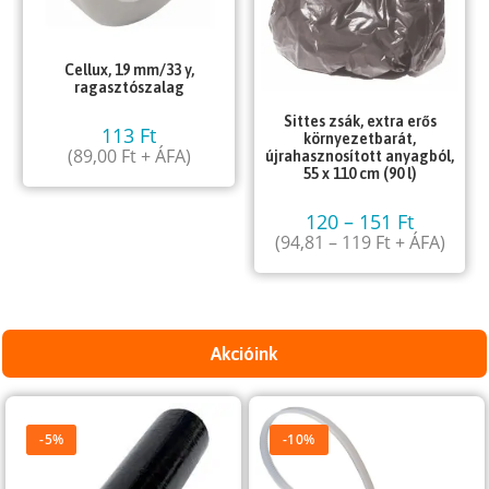
Cellux, 19 mm/33 y,
ragasztószalag
Sittes zsák, extra erős
113
Ft
környezetbarát,
(
89,00
Ft
+ ÁFA)
újrahasznosított anyagból,
55 x 110 cm (90 l)
120
–
151
Ft
(
94,81
–
119
Ft
+ ÁFA)
Akcióink
-5%
-10%