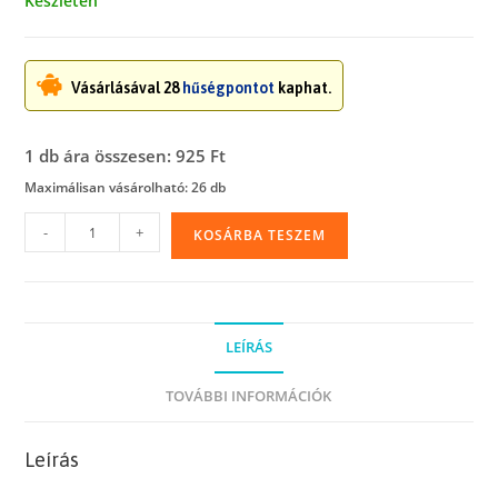
Készleten
Vásárlásával 28
hűségpontot
kaphat.
1 db ára összesen: 925 Ft
Maximálisan vásárolható: 26 db
3,6
-
+
KOSÁRBA TESZEM
x
200
mm-
es
LEÍRÁS
gyorskötöző,
kötegelő
TOVÁBBI INFORMÁCIÓK
mennyiség
Leírás