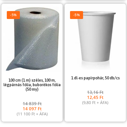
-5%
-5%
1 dl-es papírpohár, 50 db/cs
100 cm (1 m) széles, 100 m,
légpárnás fólia, buborékos fólia
(50 my)
13,16
Ft
12,45
Ft
(
9,80
Ft
+ ÁFA)
14 839
Ft
14 097
Ft
(
11 100
Ft
+ ÁFA)