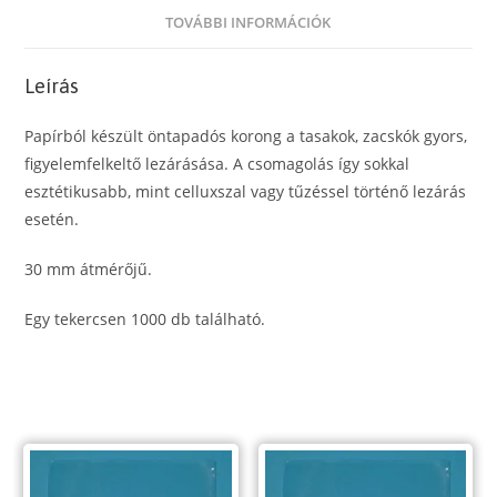
30
TOVÁBBI INFORMÁCIÓK
mm
mennyiség
Leírás
Papírból készült öntapadós korong a tasakok, zacskók gyors,
figyelemfelkeltő lezárásása. A csomagolás így sokkal
esztétikusabb, mint celluxszal vagy tűzéssel történő lezárás
esetén.
30 mm átmérőjű.
Egy tekercsen 1000 db található.