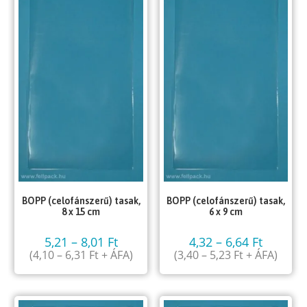
BOPP (celofánszerű) tasak,
BOPP (celofánszerű) tasak,
8 x 15 cm
6 x 9 cm
5,21
–
8,01
Ft
4,32
–
6,64
Ft
(
4,10
–
6,31
Ft
+ ÁFA)
(
3,40
–
5,23
Ft
+ ÁFA)