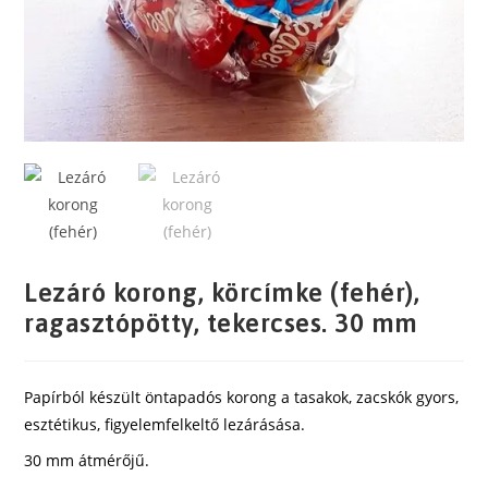
Lezáró korong, körcímke (fehér),
ragasztópötty, tekercses. 30 mm
Papírból készült öntapadós korong a tasakok, zacskók gyors,
esztétikus, figyelemfelkeltő lezárásása.
30 mm átmérőjű.