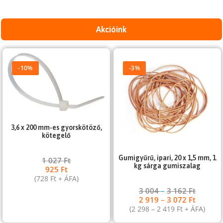
Akcióink
-10%
-3%
3,6 x 200 mm-es gyorskötöző,
kötegelő
Gumigyűrű, ipari, 20 x 1,5 mm, 1
1 027
Ft
kg sárga gumiszalag
925
Ft
(
728
Ft
+ ÁFA)
3 004
–
3 162
Ft
2 919
–
3 072
Ft
(
2 298
–
2 419
Ft
+ ÁFA)