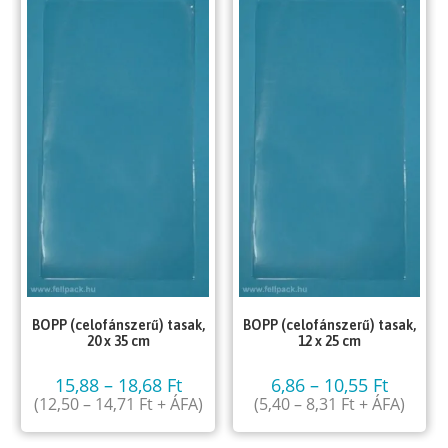
BOPP (celofánszerű) tasak,
BOPP (celofánszerű) tasak,
20 x 35 cm
12 x 25 cm
15,88
–
18,68
Ft
6,86
–
10,55
Ft
(
12,50
–
14,71
Ft
+ ÁFA)
(
5,40
–
8,31
Ft
+ ÁFA)