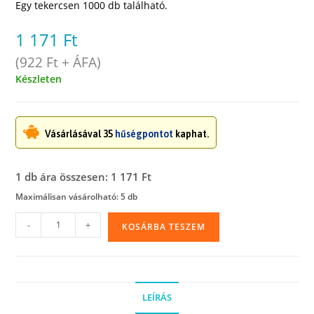
Egy tekercsen 1000 db található.
1 171
Ft
(
922
Ft
+ ÁFA)
Készleten
Vásárlásával 35
hűségpontot
kaphat.
1 db ára összesen: 1 171 Ft
Maximálisan vásárolható: 5 db
Lezáró
-
+
KOSÁRBA TESZEM
korong,
körcímke
(fehér),
ragasztópötty,
LEÍRÁS
tekercses.