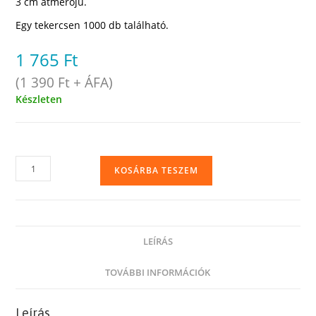
3 cm átmérőjű.
Egy tekercsen 1000 db található.
1 765
Ft
(
1 390
Ft
+ ÁFA)
Készleten
Lezáró
KOSÁRBA TESZEM
korong,
öntapadó
körcímke
(átlátszó),
LEÍRÁS
ragasztópötty,
3
TOVÁBBI INFORMÁCIÓK
cm-
es,
Leírás