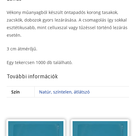
1000
db
Vékony műanyagból készült öntapadós korong tasakok,
mennyiség
zacskók, dobozok gyors lezárásása. A csomagolás így sokkal
esztétikusabb, mint celluxszal vagy tűzéssel történő lezárás
esetén.
3 cm átmérőjű.
Egy tekercsen 1000 db található.
További információk
Szín
Natúr, színtelen, átlátszó