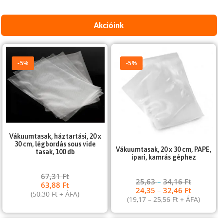
Akcióink
-5%
-5%
Vákuumtasak, háztartási, 20 x
30 cm, légbordás sous vide
Vákuumtasak, 20 x 30 cm, PAPE,
tasak, 100 db
ipari, kamrás géphez
67,31
Ft
25,63
–
34,16
Ft
63,88
Ft
24,35
–
32,46
Ft
(
50,30
Ft
+ ÁFA)
(
19,17
–
25,56
Ft
+ ÁFA)