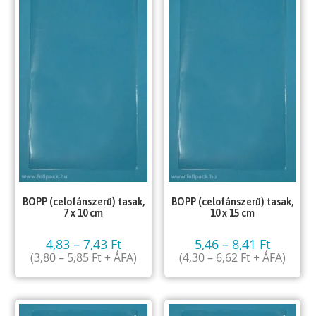
BOPP (celofánszerű) tasak,
BOPP (celofánszerű) tasak,
7 x 10 cm
10 x 15 cm
4,83
–
7,43
Ft
5,46
–
8,41
Ft
(
3,80
–
5,85
Ft
+ ÁFA)
(
4,30
–
6,62
Ft
+ ÁFA)