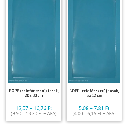
BOPP (celofánszerű) tasak,
BOPP (celofánszerű) tasak,
20 x 30 cm
8 x 12 cm
12,57
–
16,76
Ft
5,08
–
7,81
Ft
(
9,90
–
13,20
Ft
+ ÁFA)
(
4,00
–
6,15
Ft
+ ÁFA)