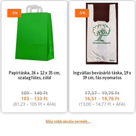
-5%
-5%
Papírtáska, 26 + 12 x 35 cm,
Ingvállas bevásárló táska, 19 x
szalagfüles, zöld
39 cm, fás nyomatos
109
–
140
Ft
17,37
–
19,75
Ft
103
–
133
Ft
16,51
–
18,76
Ft
(
81,23
–
105
Ft
+ ÁFA)
(
13,00
–
14,77
Ft
+ ÁFA)
Még több akciós termék...