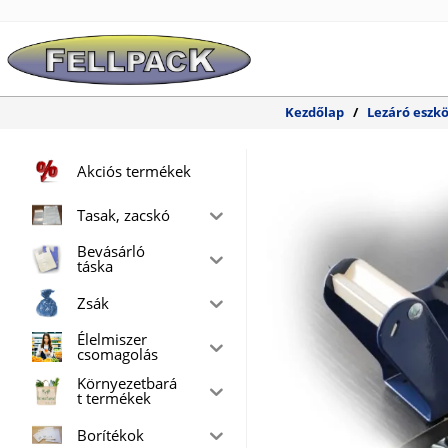
Skip
to
content
Kezdőlap
/
Lezáró eszk
Akciós termékek
Tasak, zacskó
Bevásárló
táska
Zsák
Élelmiszer
csomagolás
Környezetbará
t termékek
Borítékok