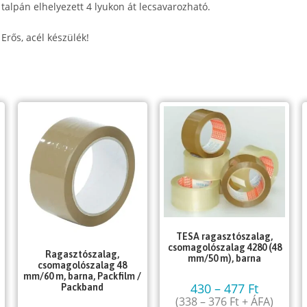
talpán elhelyezett 4 lyukon át lecsavarozható.
Erős, acél készülék!
TESA ragasztószalag,
csomagolószalag 4280 (48
Ragasztószalag,
mm/50 m), barna
csomagolószalag 48
mm/60 m, barna, Packfilm /
430
–
477
Ft
Packband
(
338
–
376
Ft
+ ÁFA)