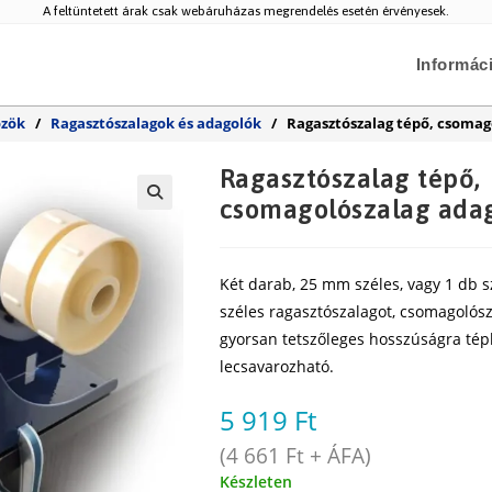
A feltüntetett árak csak webáruházas megrendelés esetén érvényesek.
Informác
özök
/
Ragasztószalagok és adagolók
/
Ragasztószalag tépő, csomago
Ragasztószalag tépő,
csomagolószalag adag
🔍
Két darab, 25 mm széles, vagy 1 db 
széles ragasztószalagot, csomagolósz
gyorsan tetszőleges hosszúságra téph
lecsavarozható.
5 919
Ft
(
4 661
Ft
+ ÁFA)
Készleten