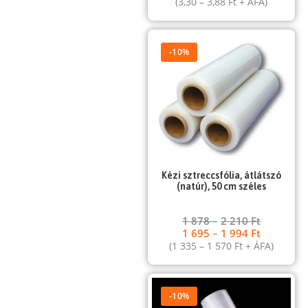
(
3,30
–
3,88
Ft
+ ÁFA)
-10%
Kézi sztreccsfólia, átlátszó
(natúr), 50 cm széles
1 878
–
2 210
Ft
1 695
–
1 994
Ft
(
1 335
–
1 570
Ft
+ ÁFA)
-10%