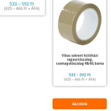
533
–
592
Ft
(
420
–
466
Ft
+ ÁFA)
Vibac solvent hűtőházi
ragasztószalag,
csomagolószalag 48/60, barna
533
–
592
Ft
(
420
–
466
Ft
+ ÁFA)
Akcióink