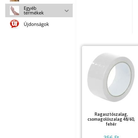
Egyéb
termékek
Újdonságok
Ragasztószalag,
csomagolószalag 48/60,
fehér
356
Ft