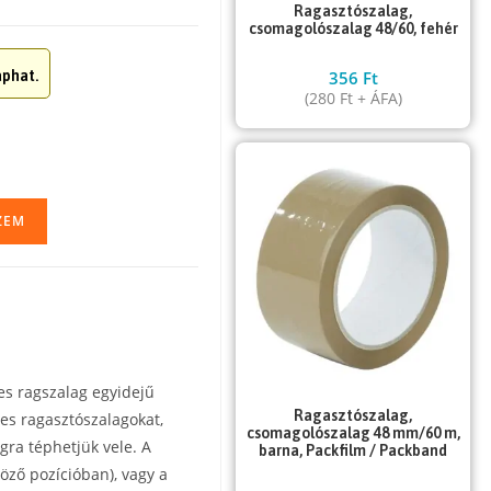
Ragasztószalag,
csomagolószalag 48/60, fehér
356
Ft
phat.
(
280
Ft
+ ÁFA)
ZEM
es ragszalag egyidejű
Ragasztószalag,
es ragasztószalagokat,
csomagolószalag 48 mm/60 m,
ra téphetjük vele. A
barna, Packfilm / Packband
öző pozícióban), vagy a