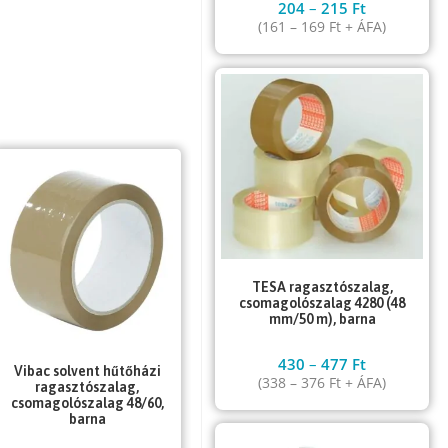
204
–
215
Ft
(
161
–
169
Ft
+ ÁFA)
TESA ragasztószalag,
csomagolószalag 4280 (48
mm/50 m), barna
430
–
477
Ft
Vibac solvent hűtőházi
(
338
–
376
Ft
+ ÁFA)
ragasztószalag,
csomagolószalag 48/60,
barna