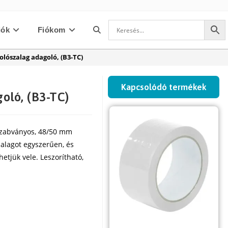
iók
Fiókom
Toggle
lószalag adagoló, (B3-TC)
website
Kapcsolódó termékek
oló, (B3-TC)
search
szabványos, 48/50 mm
alagot egyszerűen, és
etjük vele. Leszorítható,