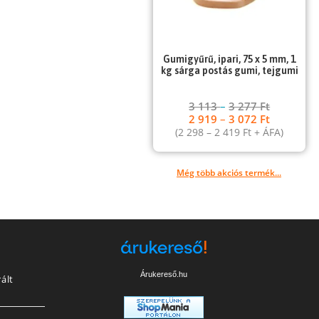
Gumigyűrű, ipari, 75 x 5 mm, 1
kg sárga postás gumi, tejgumi
3 113
–
3 277
Ft
2 919
–
3 072
Ft
(
2 298
–
2 419
Ft
+ ÁFA)
Még több akciós termék...
Árukereső.hu
ált