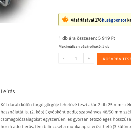
Vásárlásával 178
hűségpontot
ka
1 db ára összesen: 5 919 Ft
Maximálisan vásárolható: 5 db
Ragasztószalag
-
+
KOSÁRBA TES
tépő,
csomagolószalag
adagoló,
(B3-
Leírás
TC)
mennyiség
Két darab külön forgó görgője lehetővé teszi akár 2 db 25 mm szél
használatát is. (2. kép) Egyébként pedig szabványos 48/50 mm szél
csomagolószalagokat egyszerűen, és gyorsan tetszőleges hosszúság
hozzá adott erős, fém bilinccsel a munkalapra erősíthető (3 különb