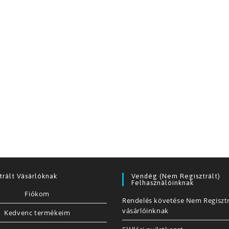
trált Vásárlóknak
Vendég (nem Regisztrált)
Felhasználóinknak
Fiókom
Rendelés követése Nem Regisztr
vásárlóinknak
Kedvenc termékeim