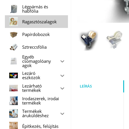
Légpárnás és
habfólia
Ragasztószalagok
Papírdobozok
Sztreccsfólia
Egyéb
csomagolóany
agok
Lezáró
eszközök
Lezárható
LEÍRÁS
termékek
Irodaszerek, irodai
termékek
Termékek
áruküldéshez
Építkezés, felújítás