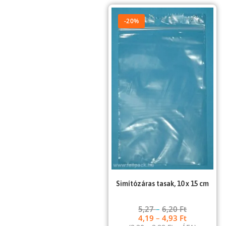
-20%
Simítózáras tasak, 10 x 15 cm
5,27
–
6,20
Ft
4,19
–
4,93
Ft