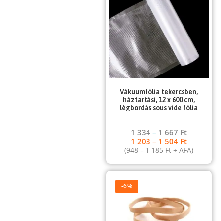
Vákuumfólia tekercsben,
háztartási, 12 x 600 cm,
légbordás sous vide fólia
1 334
–
1 667
Ft
1 203
–
1 504
Ft
(
948
–
1 185
Ft
+ ÁFA)
-6%