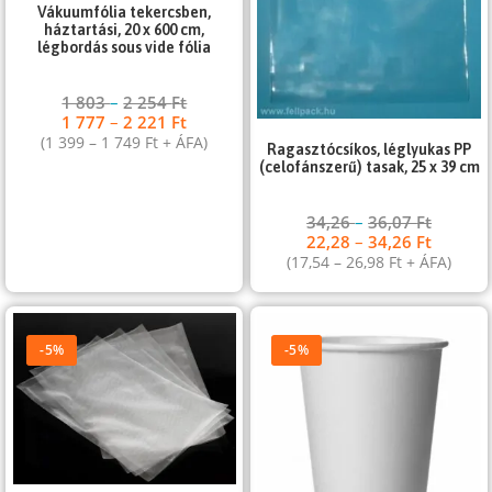
Vákuumfólia tekercsben,
háztartási, 20 x 600 cm,
légbordás sous vide fólia
1 803
–
2 254
Ft
1 777
–
2 221
Ft
(
1 399
–
1 749
Ft
+ ÁFA)
Ragasztócsíkos, léglyukas PP
(celofánszerű) tasak, 25 x 39 cm
34,26
–
36,07
Ft
22,28
–
34,26
Ft
(
17,54
–
26,98
Ft
+ ÁFA)
-5%
-5%