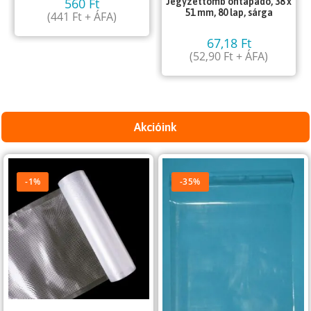
560
Ft
Jegyzettömb öntapadó, 38 x
51 mm, 80 lap, sárga
(
441
Ft
+ ÁFA)
67,18
Ft
(
52,90
Ft
+ ÁFA)
Akcióink
-1%
-35%