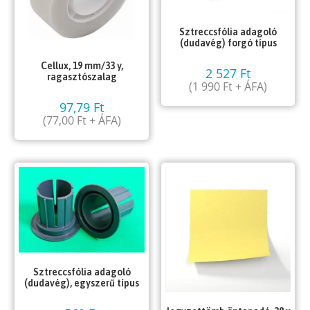
Sztreccsfólia adagoló
(dudavég) forgó típus
Cellux, 19 mm/33 y,
2 527
Ft
ragasztószalag
(
1 990
Ft
+ ÁFA)
97,79
Ft
(
77,00
Ft
+ ÁFA)
Sztreccsfólia adagoló
(dudavég), egyszerű típus