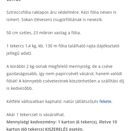
Sztreccsfólia raklapos áru védelmére. Kézi fólia néven is
ismert. Sokan (tévesen) zsugorfóliának is nevezik.
50 cm széles, 23 mikron vastag a fólia.
1 tekercs 1,4 kg, kb. 130 m fólia található rajta (tájékoztató
jellegű adat).
A korábbi 2 kg-osnak megfelelő mennyiség, de a cséve
gazdaságosabb, így nem papírcsévét vásárol, hanem valódi
fóliát! A könnyebb csévetestnek köszönhetően a szállítási díj
is kedvezőbb.
Kétféle változatban kapható: natúr (átlátszó),és
fekete
.
Akár 1 tekercset is vásárolhat.
Mennyiségi kedvezmény: 1 karton (6 tekercs), illetve 10
karton (60 tekercs) KISZERELÉS esetén.