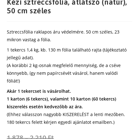
Kézi sztreccsfólia, átlátszó (natúr),
50 cm széles
Sztreccsfólia raklapos áru védelmére. 50 cm széles, 23
mikron vastag a fólia.
1 tekercs 1,4 kg, kb. 130 m fólia található rajta (tájékoztató
jellegű adat).
(A korábbi 2 kg-osnak megfelelő mennyiség, de a cséve
könnyebb, így nem papírcsévét vásárol, hanem valódi
fóliát!)
Akár 1 tekercset is vásárolhat.
1 karton (6 tekercs), valamint 10 karton (60 tekercs)
kiszerelés esetén kedvezőbb az ára.
(Ehhez válasszon nagyobb KISZERELÉST a lenti mezőben.
180 tekercs felett kérjen egyedi ajánlatot emailben.)
1 878
–
2 210
Ft