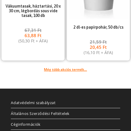
Vákuumtasak, háztartási, 20 x
30 cm, légbordás sous vide
tasak, 100 db
2 dl-es papírpohár, 50 db/cs
67,31
Ft
63,88
Ft
(
50,30
Ft
+ ÁFA)
21,59
Ft
20,45
Ft
(
16,10
Ft
+ ÁFA)
Még több akciós termék...
Adatvédelmi szabályzat
Általános Szerződési Feltételek
Céginformációk