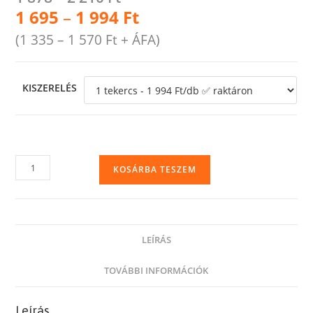
1 695
–
1 994
Ft
(
1 335
–
1 570
Ft
+ ÁFA)
KISZERELÉS
Kézi
KOSÁRBA TESZEM
sztreccsfólia,
átlátszó
(natúr),
50
LEÍRÁS
cm
széles
TOVÁBBI INFORMÁCIÓK
mennyiség
Leírás