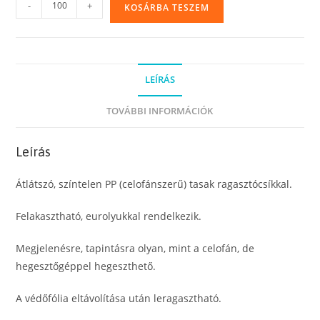
Felakasztható,
-
+
KOSÁRBA TESZEM
eurolyukas,
ragasztócsíkos
PP
(celofánszerű)
LEÍRÁS
tasak,
6
TOVÁBBI INFORMÁCIÓK
x
9
Leírás
cm
mennyiség
Átlátszó, színtelen PP (celofánszerű) tasak ragasztócsíkkal.
Felakasztható, eurolyukkal rendelkezik.
Megjelenésre, tapintásra olyan, mint a celofán, de
hegesztőgéppel hegeszthető.
A védőfólia eltávolítása után leragasztható.