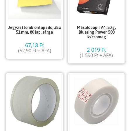
Jegyzettömb öntapadó, 38 x
Másolópapír A4, 80 g,
51 mm, 80 lap, sárga
Bluering Power, 500
ív/csomag
67,18
Ft
2 019
Ft
(
52,90
Ft
+ ÁFA)
(
1 590
Ft
+ ÁFA)