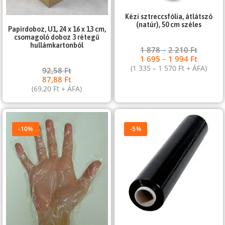
Kézi sztreccsfólia, átlátszó
(natúr), 50 cm széles
Papírdoboz, U1, 24 x 16 x 13 cm,
csomagoló doboz 3 rétegű
hullámkartonból
1 878
–
2 210
Ft
1 695
–
1 994
Ft
(
1 335
–
1 570
Ft
+ ÁFA)
92,58
Ft
87,88
Ft
(
69,20
Ft
+ ÁFA)
-10%
-5%