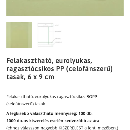
Felakasztható, eurolyukas,
ragasztócsíkos PP (celofánszerű)
tasak, 6 x 9 cm
Felakasztható, eurolyukas ragasztócsíkos BOPP
(celofánszerű) tasak.
A legkisebb választható mennyiség: 100 db,
1000 db-os kiszerelés esetén kedvezőbb az ára
(ehhez válasszon nagyobb KISZERELÉST a lenti mezőben.)