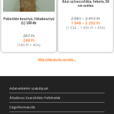
Kézi sztreccsfólia, fekete, 50
cm széles
2 051
–
2 413
Ft
Polietilén kesztyű, fóliakesztyű
1 948
–
2 292
Ft
(L) 100 db
(
1 534
–
1 805
Ft
+ ÁFA)
267
Ft
240
Ft
(
189
Ft
+ ÁFA)
Még több akciós termék...
Adatvédelmi szabályzat
Általános Szerződési Feltételek
Céginformációk