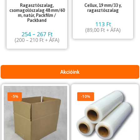
Ragasztószalag,
Cellux, 19 mm/33 y,
csomagolószalag 48 mm/60
ragasztószalag
m, natúr, Packfilm /
Packband
113
Ft
(
89,00
Ft
+ ÁFA)
254
–
267
Ft
(
200
–
210
Ft
+ ÁFA)
Akcióink
-5%
-10%