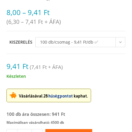
8,00
–
9,41
Ft
(
6,30
–
7,41
Ft
+ ÁFA)
KISZERELÉS
100 db/csomag - 9,41 Ft/db ✅
raktáron
9,41
Ft
(
7,41
Ft
+ ÁFA)
Készleten
Vásárlásával 28
hűségpontot
kaphat.
100 db ára összesen: 941 Ft
Maximálisan vásárolható: 4500 db