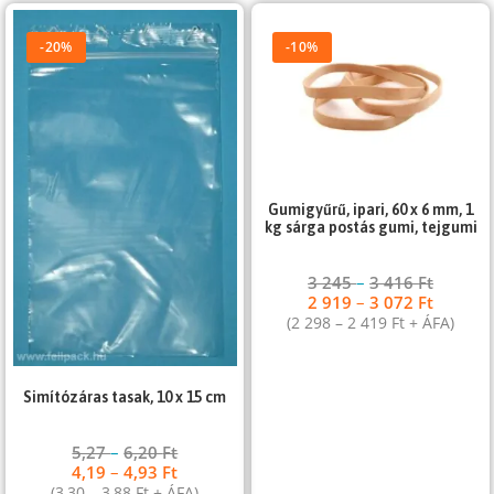
-20%
-10%
Gumigyűrű, ipari, 60 x 6 mm, 1
kg sárga postás gumi, tejgumi
3 245
–
3 416
Ft
2 919
–
3 072
Ft
(
2 298
–
2 419
Ft
+ ÁFA)
Simítózáras tasak, 10 x 15 cm
5,27
–
6,20
Ft
4,19
–
4,93
Ft
(
3,30
–
3,88
Ft
+ ÁFA)