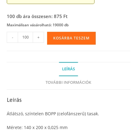
100 db ára összesen: 875 Ft
Maximálisan vásárolható: 19000 db
BOPP
-
+
KOSÁRBA TESZEM
(celofánszerű)
tasak,
14
x
LEÍRÁS
20
cm
TOVÁBBI INFORMÁCIÓK
(25
mikron
Leírás
vastag)
mennyiség
Átlátszó, színtelen BOPP (celofánszerű) tasak.
Mérete: 140 x 200 x 0,025 mm