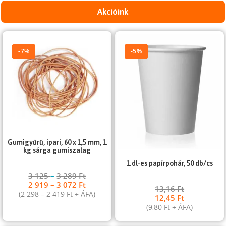
Akcióink
-7%
-5%
Gumigyűrű, ipari, 60 x 1,5 mm, 1
kg sárga gumiszalag
1 dl-es papírpohár, 50 db/cs
3 125
–
3 289
Ft
2 919
–
3 072
Ft
13,16
Ft
(
2 298
–
2 419
Ft
+ ÁFA)
12,45
Ft
(
9,80
Ft
+ ÁFA)