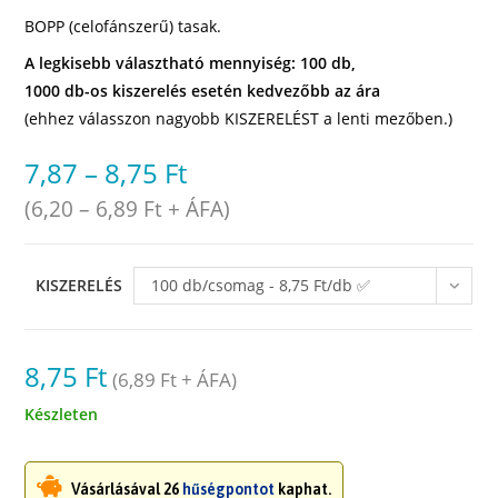
BOPP (celofánszerű) tasak.
A legkisebb választható mennyiség: 100 db,
1000 db-os kiszerelés esetén kedvezőbb az ára
(ehhez válasszon nagyobb KISZERELÉST a lenti mezőben.)
7,87
–
8,75
Ft
(
6,20
–
6,89
Ft
+ ÁFA)
KISZERELÉS
100 db/csomag - 8,75 Ft/db ✅
raktáron
8,75
Ft
(
6,89
Ft
+ ÁFA)
Készleten
Vásárlásával 26
hűségpontot
kaphat.