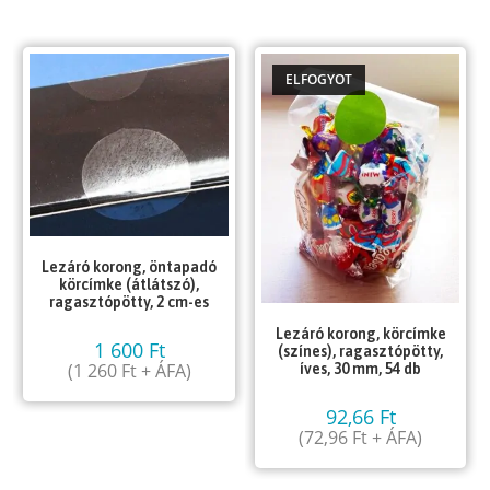
ELFOGYOT
Lezáró korong, öntapadó
körcímke (átlátszó),
ragasztópötty, 2 cm-es
Lezáró korong, körcímke
1 600
Ft
(színes), ragasztópötty,
(
1 260
Ft
+ ÁFA)
íves, 30 mm, 54 db
92,66
Ft
(
72,96
Ft
+ ÁFA)