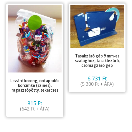
Tasakzáró gép 9 mm-es
szalaghoz, tasaklezáró,
csomagzáró gép
6 731
Ft
Lezáró korong, öntapadós
(
5 300
Ft
+ ÁFA)
körcímke (színes),
ragasztópötty, tekercses
815
Ft
(
642
Ft
+ ÁFA)