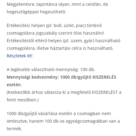
Megjelenésre, tapintásra olyan, mint a celofán, de
hegesztőgéppel hegeszthető.
Értékesítési helyen (pl: bolt, üzlet, piac) történő
csomagolásra jogszabály szerint tilos használni!
Értékesítéstől eltérő helyen (pl. üzem, gyár) használható
csomagolásra, illetve háztartási célra is használható.
Részletek itt!
A legkisebb választható mennyiség: 100 db.
Mennyiségi kedvezmény: 1000 db/gyűjtő KISZERELÉS
esetén.
(Kedvezőbb árhoz válassza ki a megfelelő KISZERELÉST a
fenti mezőben.)
1000 db/gyűjtő vásárlása esetén a csomagban nem
ömlesztve, hanem 100 db-os egységcsomagokban van a
termék.