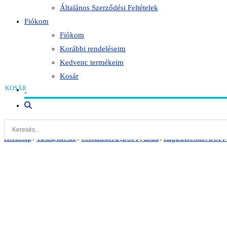
Általános Szerződési Feltételek
Fiókom
Fiókom
Korábbi rendeléseim
Kedvenc termékeim
Kosár
0
Toggle
website
search
Kezdőlap
/
Tasak, zacskó
/
Celofánszerű (BOPP) tasak
/
Ragasztócsíkos BOPP 