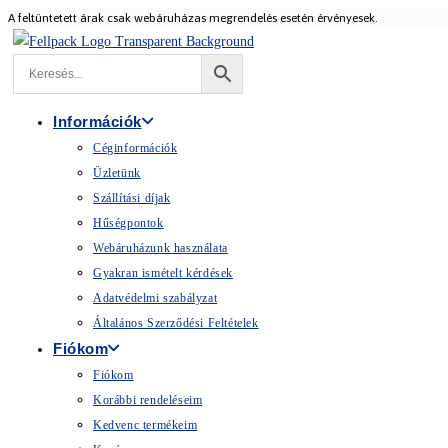
A feltüntetett árak csak webáruházas megrendelés esetén érvényesek.
Skip
to
content
Információk
Céginformációk
Üzletünk
Szállítási díjak
Hűségpontok
Webáruházunk használata
Gyakran ismételt kérdések
Adatvédelmi szabályzat
Általános Szerződési Feltételek
Fiókom
Fiókom
Korábbi rendeléseim
Kedvenc termékeim