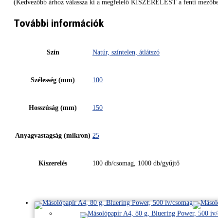
(Kedvezőbb árhoz válassza ki a megfelelő KISZERELÉST a fenti mezőbe
További információk
Szín
Natúr, színtelen, átlátszó
Szélesség (mm)
100
Hosszúság (mm)
150
Anyagvastagság (mikron)
25
Kiszerelés
100 db/csomag, 1000 db/gyűjtő