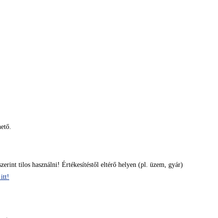
hető.
zerint tilos használni! Értékesítéstől eltérő helyen (pl. üzem, gyár)
itt!