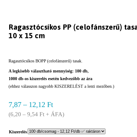
Ragasztócsíkos PP (celofánszerű) tasa
10 x 15 cm
Ragasztócsíkos BOPP (celofánszerű) tasak.
A legkisebb választható mennyiség: 100 db,
1000 db-os kiszerelés esetén kedvezőbb az ára
(ehhez válasszon nagyobb KISZERELÉST a lenti mezőben.)
7,87
–
12,12
Ft
(
6,20
–
9,54
Ft
+ ÁFA)
Kiszerelés