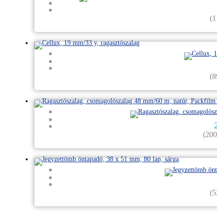
(
1
(
8
(
20
(
5