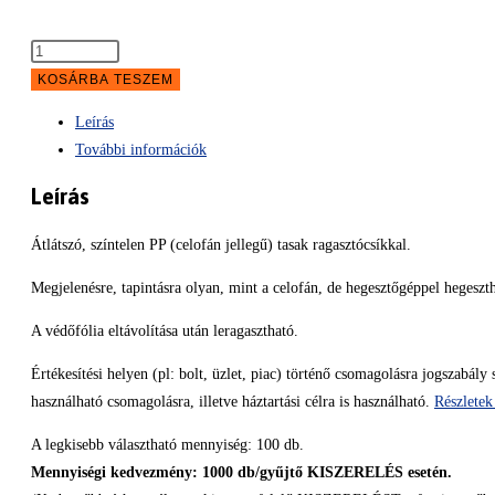
Ragasztócsíkos
PP
KOSÁRBA TESZEM
(celofánszerű)
Leírás
tasak,
További információk
10
x
Leírás
15
cm
Átlátszó, színtelen PP (celofán jellegű) tasak ragasztócsíkkal.
mennyiség
Megjelenésre, tapintásra olyan, mint a celofán, de hegesztőgéppel hegeszt
A védőfólia eltávolítása után leragasztható.
Értékesítési helyen (pl: bolt, üzlet, piac) történő csomagolásra jogszabály s
használható csomagolásra, illetve háztartási célra is használható.
Részletek 
A legkisebb választható mennyiség: 100 db.
Mennyiségi kedvezmény: 1000 db/gyűjtő KISZERELÉS esetén.