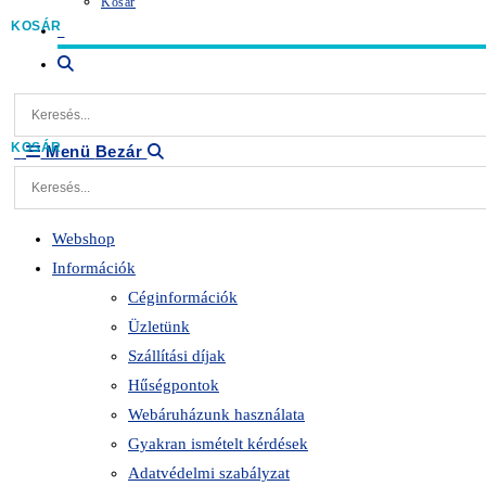
Kosár
0
Toggle
website
search
Menü
Bezár
0
Webshop
Információk
Céginformációk
Üzletünk
Szállítási díjak
Hűségpontok
Webáruházunk használata
Gyakran ismételt kérdések
Adatvédelmi szabályzat