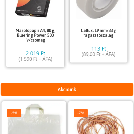
Másolópapír A4, 80 g,
Cellux, 19 mm/33 y,
Bluering Power, 500
ragasztószalag
ív/csomag
113
Ft
2 019
Ft
(
89,00
Ft
+ ÁFA)
(
1 590
Ft
+ ÁFA)
Akcióink
-5%
-7%