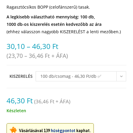
Ragasztócsíkos BOPP (celofánszerű) tasak.
A legkisebb választható mennyiség: 100 db,
1000 db-os kiszerelés esetén kedvezőbb az ára
(ehhez válasszon nagyobb KISZERELÉST a lenti mezőben.)
30,10
–
46,30
Ft
(
23,70
–
36,46
Ft
+ ÁFA)
KISZERELÉS
100 db/csomag - 46,30 Ft/db ✅
raktáron
46,30
Ft
(
36,46
Ft
+ ÁFA)
Készleten
Vásárlásával 139
hűségpontot
kaphat.