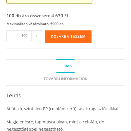
100 db ára összesen: 4 630 Ft
Maximálisan vásárolható: 5900 db
Ragasztócsíkos
-
+
KOSÁRBA TESZEM
PP
(celofánszerű)
tasak,
23
LEÍRÁS
x
32
TOVÁBBI INFORMÁCIÓK
cm,
A4
Leírás
mennyiség
Átlátszó, színtelen PP (celofánszerű) tasak ragasztócsíkkal.
Megjelenésre, tapintásra olyan, mint a celofán, de
hegesztőgéppel hegeszthető.