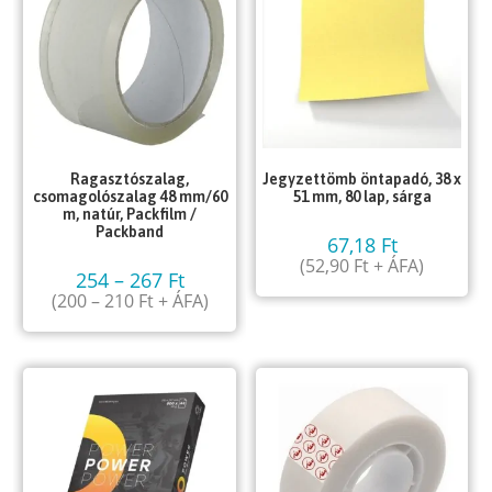
Ragasztószalag,
Jegyzettömb öntapadó, 38 x
csomagolószalag 48 mm/60
51 mm, 80 lap, sárga
m, natúr, Packfilm /
Packband
67,18
Ft
(
52,90
Ft
+ ÁFA)
254
–
267
Ft
(
200
–
210
Ft
+ ÁFA)