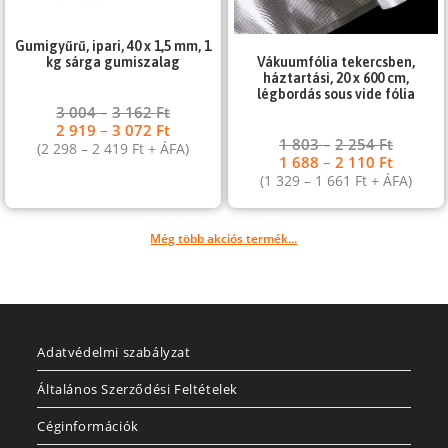
Gumigyűrű, ipari, 40 x 1,5 mm, 1
kg sárga gumiszalag
Vákuumfólia tekercsben,
háztartási, 20 x 600 cm,
légbordás sous vide fólia
3 004
–
3 162
Ft
2 919
–
3 072
Ft
1 803
–
2 254
Ft
(
2 298
–
2 419
Ft
+ ÁFA)
1 688
–
2 110
Ft
(
1 329
–
1 661
Ft
+ ÁFA)
Még több akciós termék...
Adatvédelmi szabályzat
Általános Szerződési Feltételek
Céginformációk