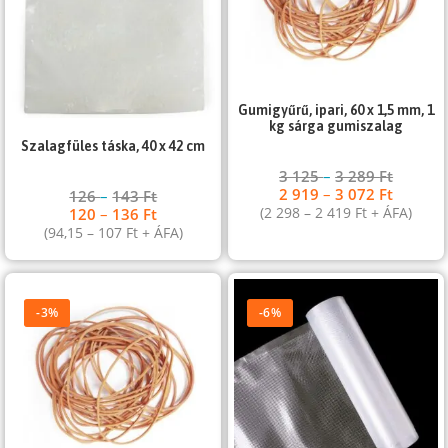
Gumigyűrű, ipari, 60 x 1,5 mm, 1
kg sárga gumiszalag
Szalagfüles táska, 40 x 42 cm
3 125
–
3 289
Ft
2 919
–
3 072
Ft
126
–
143
Ft
(
2 298
–
2 419
Ft
+ ÁFA)
120
–
136
Ft
(
94,15
–
107
Ft
+ ÁFA)
-3%
-6%