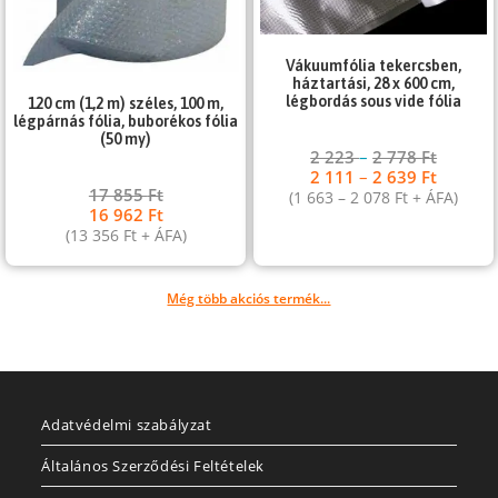
Vákuumfólia tekercsben,
háztartási, 28 x 600 cm,
légbordás sous vide fólia
120 cm (1,2 m) széles, 100 m,
légpárnás fólia, buborékos fólia
(50 my)
2 223
–
2 778
Ft
2 111
–
2 639
Ft
17 855
Ft
(
1 663
–
2 078
Ft
+ ÁFA)
16 962
Ft
(
13 356
Ft
+ ÁFA)
Még több akciós termék...
Adatvédelmi szabályzat
Általános Szerződési Feltételek