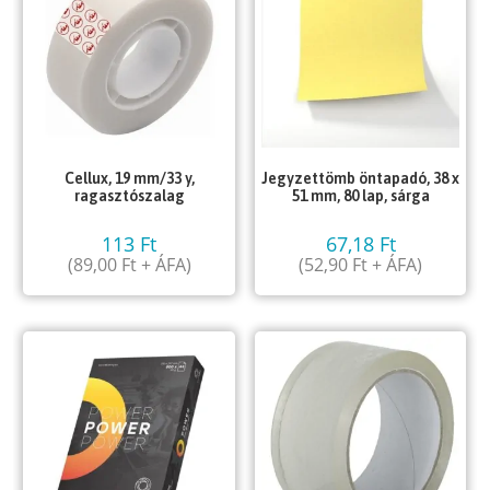
Cellux, 19 mm/33 y,
Jegyzettömb öntapadó, 38 x
ragasztószalag
51 mm, 80 lap, sárga
113
Ft
67,18
Ft
(
89,00
Ft
+ ÁFA)
(
52,90
Ft
+ ÁFA)