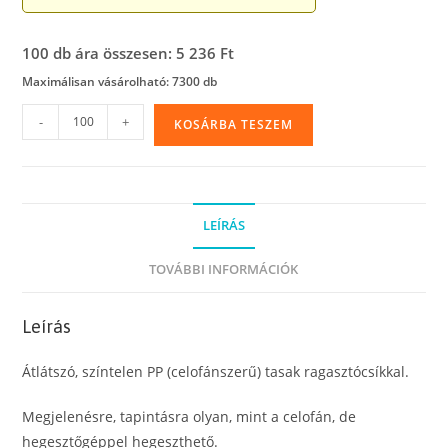
100 db ára összesen: 5 236 Ft
Maximálisan vásárolható: 7300 db
Ragasztócsíkos
-
+
KOSÁRBA TESZEM
PP
(celofánszerű)
tasak,
25
LEÍRÁS
x
35
TOVÁBBI INFORMÁCIÓK
cm
mennyiség
Leírás
Átlátszó, színtelen PP (celofánszerű) tasak ragasztócsíkkal.
Megjelenésre, tapintásra olyan, mint a celofán, de
hegesztőgéppel hegeszthető.