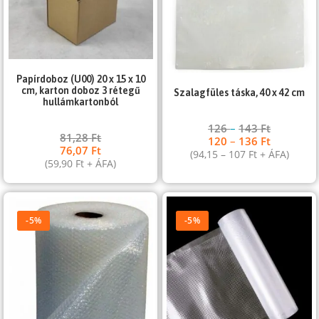
Papírdoboz (U00) 20 x 15 x 10
cm, karton doboz 3 rétegű
Szalagfüles táska, 40 x 42 cm
hullámkartonból
126
–
143
Ft
81,28
Ft
120
–
136
Ft
76,07
Ft
(
94,15
–
107
Ft
+ ÁFA)
(
59,90
Ft
+ ÁFA)
-5%
-5%