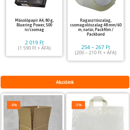
Másolópapír A4, 80 g,
Ragasztószalag,
Bluering Power, 500
csomagolószalag 48 mm/60
ív/csomag
m, natúr, Packfilm /
Packband
2 019
Ft
254
–
267
Ft
(
1 590
Ft
+ ÁFA)
(
200
–
210
Ft
+ ÁFA)
Akcióink
-6%
-5%