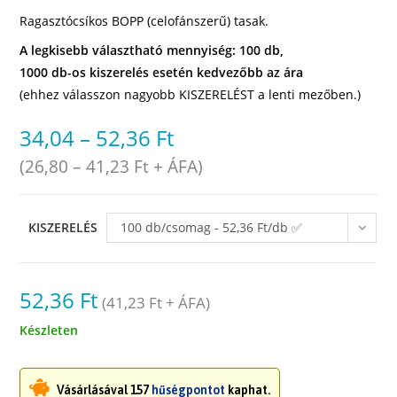
Ragasztócsíkos BOPP (celofánszerű) tasak.
A legkisebb választható mennyiség: 100 db,
1000 db-os kiszerelés esetén kedvezőbb az ára
(ehhez válasszon nagyobb KISZERELÉST a lenti mezőben.)
34,04
–
52,36
Ft
(
26,80
–
41,23
Ft
+ ÁFA)
KISZERELÉS
100 db/csomag - 52,36 Ft/db ✅
raktáron
52,36
Ft
(
41,23
Ft
+ ÁFA)
Készleten
Vásárlásával 157
hűségpontot
kaphat.