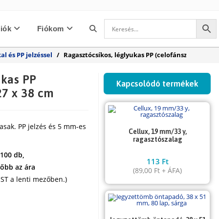
iók
Fiókom
Toggle
l és PP jelzéssel
/
Ragasztócsíkos, léglyukas PP (celofánszerű) tasak
website
ukas PP
Kapcsolódó termékek
27 x 38 cm
search
asak. PP jelzés és 5 mm-es
Cellux, 19 mm/33 y,
ragasztószalag
 100 db,
113
Ft
zőbb az ára
(
89,00
Ft
+ ÁFA)
ST a lenti mezőben.)