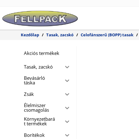
Skip
to
content
Kezdőlap
/
Tasak, zacskó
/
Celofánszerű (BOPP) tasak
/
Akciós termékek
Tasak, zacskó
Bevásárló
táska
Zsák
Élelmiszer
csomagolás
Környezetbará
t termékek
Borítékok