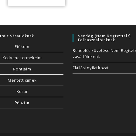
trált Vásárlóknak
Vendég (nem Regisztrált)
Felhasználóinknak
Fiókom
Rendelés követése Nem Regisztr
vásárlóinknak
Kedvenc termékeim
Elállási nyilatkozat
Pontjaim
Mentett címek
Kosár
Pénztár