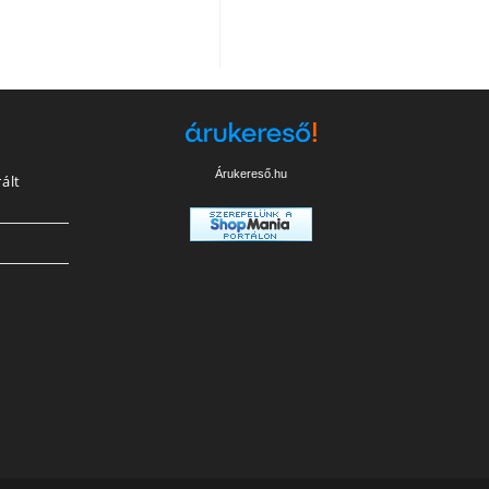
Árukereső.hu
ált