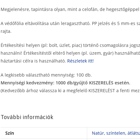
Megjelenésre, tapintásra olyan, mint a celofán, de hegesztőgéppel
A védőfólia eltávolítása után leragasztható. PP jelzés és 5 mm-es s
rajta.
Értékesítési helyen (pl: bolt, üzlet, piac) történő csomagolásra jogsz
használni! Értékesítéstől eltérő helyen (pl. üzem, gyár) használható
háztartási célra is használható.
Részletek itt!
A legkisebb választható mennyiség: 100 db.
Mennyiségi kedvezmény: 1000 db/gyűjtő KISZERELÉS esetén.
(Kedvezőbb árhoz válassza ki a megfelelő KISZERELÉST a fenti mez
További információk
Szín
Natúr, színtelen, átláts