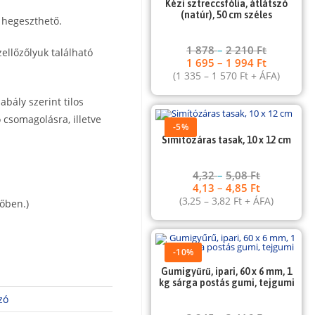
Kézi sztreccsfólia, átlátszó
(natúr), 50 cm széles
 hegeszthető.
1 878
–
2 210
Ft
zellőzőlyuk található
1 695
–
1 994
Ft
(
1 335
–
1 570
Ft
+ ÁFA)
abály szerint tilos
 csomagolásra, illetve
-5%
Simítózáras tasak, 10 x 12 cm
4,32
–
5,08
Ft
4,13
–
4,85
Ft
(
3,25
–
3,82
Ft
+ ÁFA)
őben.)
-10%
Gumigyűrű, ipari, 60 x 6 mm, 1
kg sárga postás gumi, tejgumi
zó