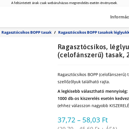
A feltüntetett árak csak webáruházas megrendelés esetén érvényesek.
Informác
Ragasztócsíkos BOPP tasak
/
Ragasztócsíkos BOPP tasakok léglyukka
Ragasztócsíkos, légly
(celofánszerű) tasak, 
Ragasztócsíkos BOPP (celofánszerű) t
szellőzőlyuk található rajta.
A legkisebb választható mennyiség:
1000 db-os kiszerelés esetén kedve
(ehhez válasszon nagyobb KISZERELÉ
37,72
–
58,03
Ft