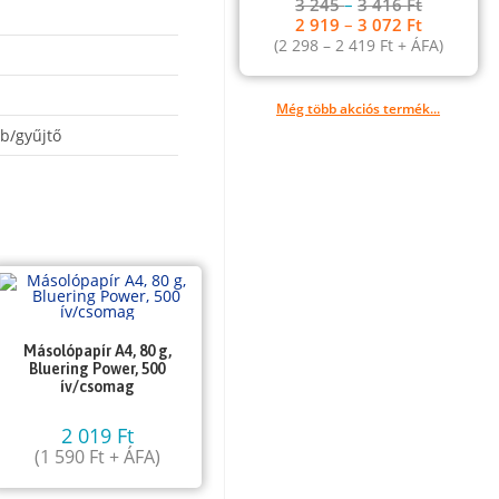
3 245
–
3 416
Ft
2 919
–
3 072
Ft
(
2 298
–
2 419
Ft
+ ÁFA)
Még több akciós termék...
b/gyűjtő
Másolópapír A4, 80 g,
Bluering Power, 500
ív/csomag
2 019
Ft
(
1 590
Ft
+ ÁFA)