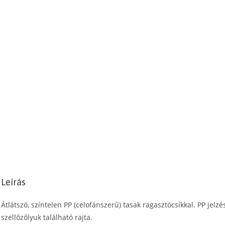
(celofánszerű)
tasak,
27
x
38
cm
mennyiség
Leírás
Átlátszó, színtelen PP (celofánszerű) tasak ragasztócsíkkal. PP jelz
szellőzőlyuk található rajta.