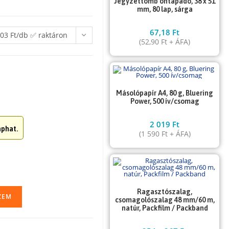
Jegyzettömb öntapadó, 38 x 51
mm, 80 lap, sárga
67,18
Ft
03 Ft/db ✅ raktáron
(
52,90
Ft
+ ÁFA)
Másolópapír A4, 80 g, Bluering
Power, 500 ív/csomag
2 019
Ft
phat.
(
1 590
Ft
+ ÁFA)
Ragasztószalag,
ZEM
csomagolószalag 48 mm/60 m,
natúr, Packfilm / Packband