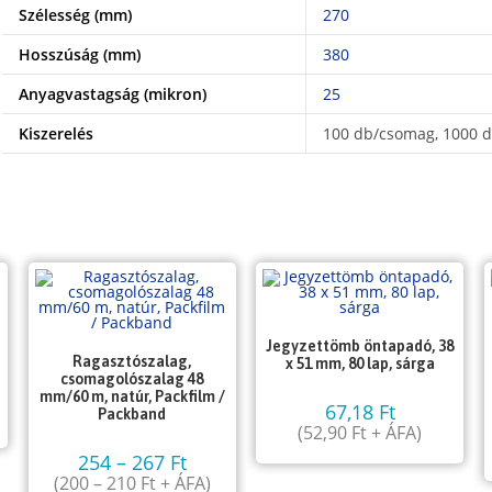
Szélesség (mm)
270
Hosszúság (mm)
380
Anyagvastagság (mikron)
25
Kiszerelés
100 db/csomag, 1000 d
Jegyzettömb öntapadó, 38
Ragasztószalag,
x 51 mm, 80 lap, sárga
csomagolószalag 48
mm/60 m, natúr, Packfilm /
67,18
Ft
Packband
(
52,90
Ft
+ ÁFA)
254
–
267
Ft
(
200
–
210
Ft
+ ÁFA)