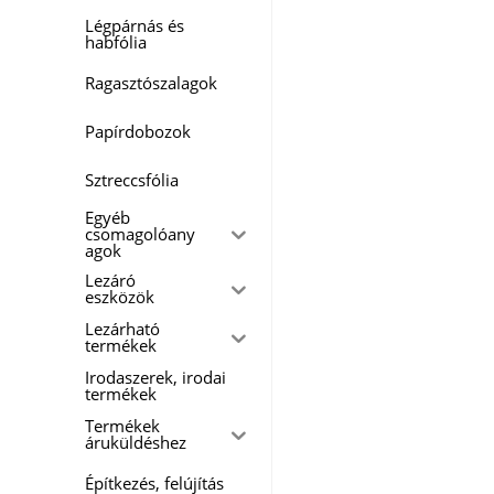
Légpárnás és
habfólia
Ragasztószalagok
Papírdobozok
Sztreccsfólia
Egyéb
csomagolóany
agok
Lezáró
eszközök
Lezárható
termékek
Irodaszerek, irodai
termékek
Termékek
áruküldéshez
Építkezés, felújítás