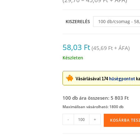
(
29,70
–
45,69
Ft
+ ÁFA)
KISZERELÉS
100 db/csomag - 58,
58,03
Ft
(
45,69
Ft
+ ÁFA)
Készleten
Vásárlásával 174
hűségpontot
ka
100 db ára összesen: 5 803 Ft
Maximálisan vásárolható: 1800 db
Ragasztócsíkos,
-
+
KOSÁRBA TES
léglyukas
PP