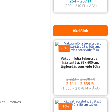
254
–
267
Ft
(
200
–
210
Ft
+ ÁFA)
Akcióink
-5%
Vákuumfólia tekercsben,
háztartási, 28 x 600 cm,
légbordás sous vide fólia
2 223
–
2 778
Ft
2 111
–
2 639
Ft
(
1 663
–
2 078
Ft
+ ÁFA)
és és 5 mm-es
-10%