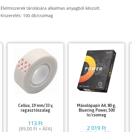
x
Élelmiszerek tárolására alkalmas anyagból készült.
40
Kiszerelés: 100 db/csomag
cm)
100
db/cs
mennyiség
Cellux, 19 mm/33 y,
Másolópapír A4, 80 g,
ragasztószalag
Bluering Power, 500
ív/csomag
113
Ft
2 019
Ft
(
89,00
Ft
+ ÁFA)