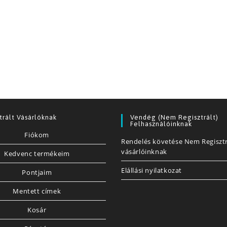
trált Vásárlóknak
Vendég (nem Regisztrált)
Felhasználóinknak
Fiókom
Rendelés követése Nem Regisztr
vásárlóinknak
Kedvenc termékeim
Elállási nyilatkozat
Pontjaim
Mentett címek
Kosár