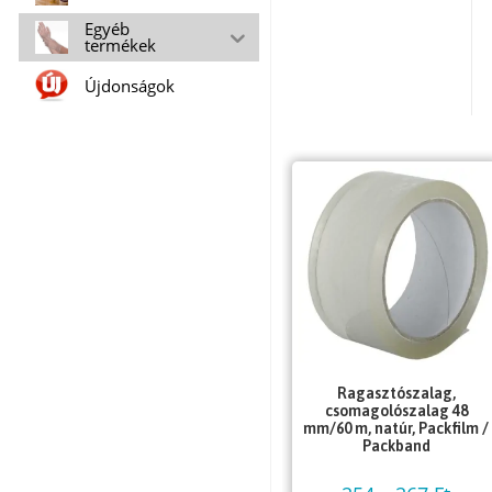
Egyéb
termékek
Újdonságok
Ragasztószalag,
csomagolószalag 48
mm/60 m, natúr, Packfilm /
Packband