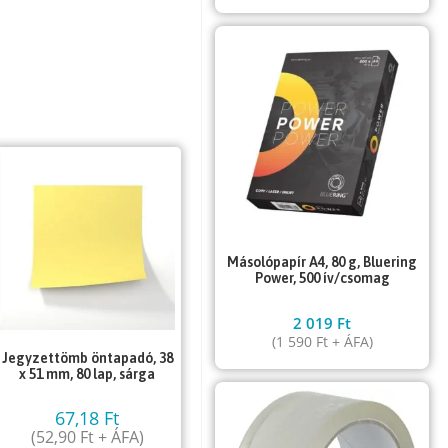
Másolópapír A4, 80 g, Bluering
Power, 500 ív/csomag
2 019
Ft
(
1 590
Ft
+ ÁFA)
Jegyzettömb öntapadó, 38
x 51 mm, 80 lap, sárga
67,18
Ft
(
52,90
Ft
+ ÁFA)