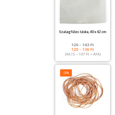
Szalagfüles táska, 40 x 42 cm
126
–
143
Ft
120
–
136
Ft
(
94,15
–
107
Ft
+ ÁFA)
-3%