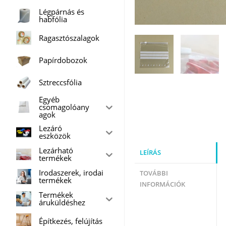
Légpárnás és
habfólia
Ragasztószalagok
Papírdobozok
Sztreccsfólia
Egyéb
csomagolóany
agok
Lezáró
eszközök
Lezárható
LEÍRÁS
termékek
Irodaszerek, irodai
TOVÁBBI
termékek
INFORMÁCIÓK
Termékek
áruküldéshez
Építkezés, felújítás