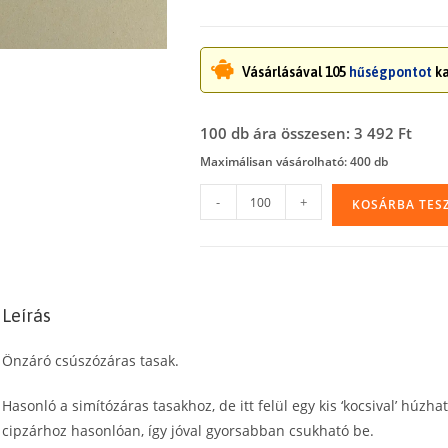
Vásárlásával 105
hűségpontot
ka
100 db ára összesen: 3 492 Ft
Maximálisan vásárolható: 400 db
Csúszózáras
-
+
KOSÁRBA TES
tasak
írható
felülettel,
280
Leírás
x
400
Önzáró csúszózáras tasak.
x
0,05
Hasonló a simítózáras tasakhoz, de itt felül egy kis ‘kocsival’ húzha
mm
cipzárhoz hasonlóan, így jóval gyorsabban csukható be.
(28