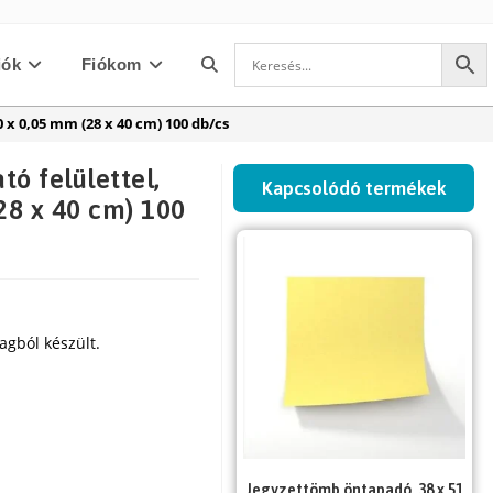
iók
Fiókom
Toggle
0 x 0,05 mm (28 x 40 cm) 100 db/cs
website
tó felülettel,
Kapcsolódó termékek
28 x 40 cm) 100
search
agból készült.
Jegyzettömb öntapadó, 38 x 51