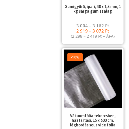
Gumigyűrű, ipari, 40 x 1,5 mm, 1
kg sárga gumiszalag
3 004
–
3 162
Ft
2 919
–
3 072
Ft
(
2 298
–
2 419
Ft
+ ÁFA)
-10%
Vákuumfólia tekercsben,
háztartási, 15 x 600 cm,
légbordás sous vide fólia