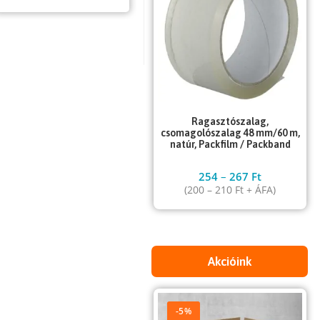
Ragasztószalag,
csomagolószalag 48 mm/60 m,
natúr, Packfilm / Packband
254
–
267
Ft
(
200
–
210
Ft
+ ÁFA)
Akcióink
-5%