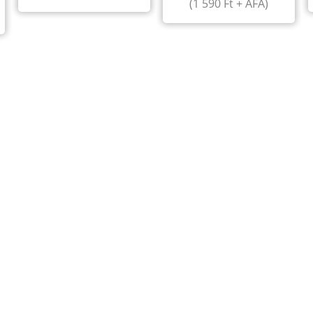
(
1 590
Ft
+ ÁFA)