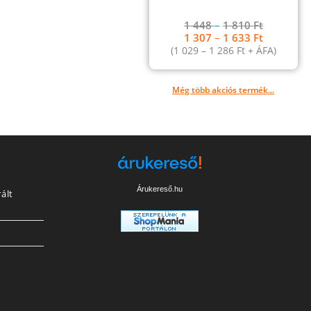
1 448
–
1 810
Ft
1 307
–
1 633
Ft
(
1 029
–
1 286
Ft
+ ÁFA)
Még több akciós termék...
Árukereső.hu
ált