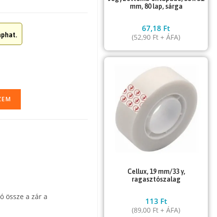
mm, 80 lap, sárga
67,18
Ft
phat.
(
52,90
Ft
+ ÁFA)
ZEM
Cellux, 19 mm/33 y,
ragasztószalag
tó össze a zár a
113
Ft
(
89,00
Ft
+ ÁFA)