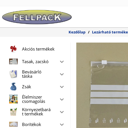
Skip
to
content
Kezdőlap
/
Lezárható termék
Akciós termékek
Tasak, zacskó
Bevásárló
táska
Zsák
Élelmiszer
csomagolás
Környezetbará
t termékek
Borítékok