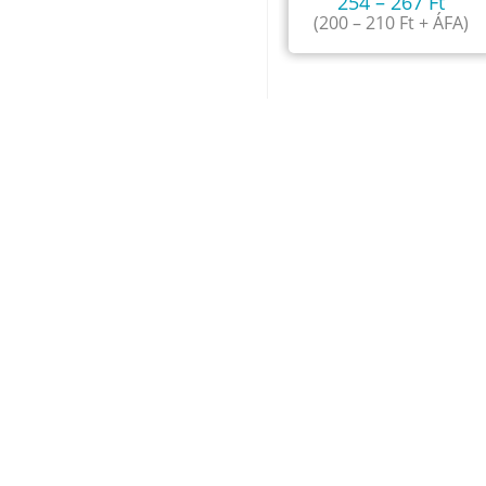
254
–
267
Ft
(
200
–
210
Ft
+ ÁFA)