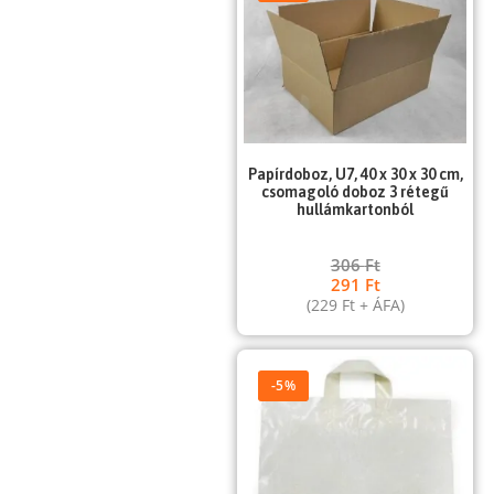
Papírdoboz, U7, 40 x 30 x 30 cm,
csomagoló doboz 3 rétegű
hullámkartonból
306
Ft
291
Ft
(
229
Ft
+ ÁFA)
-5%