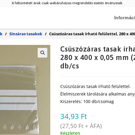
A feltüntetett árak csak webáruházas megrendelés esetén érvényesek.
Informác
ek
/
Sínzáras tasakok
/
Csúszózáras tasak írható felülettel, 280 x 40
Csúszózáras tasak írha
280 x 400 x 0,05 mm (
🔍
db/cs
Csúszózáras tasak írható felülettel.
Élelmiszerek tárolására alkalmas any
Kiszerelés: 100 db/csomag
34,93
Ft
(
27,50
Ft
+ ÁFA)
Készleten