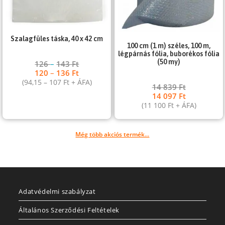
Szalagfüles táska, 40 x 42 cm
100 cm (1 m) széles, 100 m,
légpárnás fólia, buborékos fólia
(50 my)
126
–
143
Ft
120
–
136
Ft
(
94,15
–
107
Ft
+ ÁFA)
14 839
Ft
14 097
Ft
(
11 100
Ft
+ ÁFA)
Még több akciós termék...
Adatvédelmi szabályzat
Általános Szerződési Feltételek