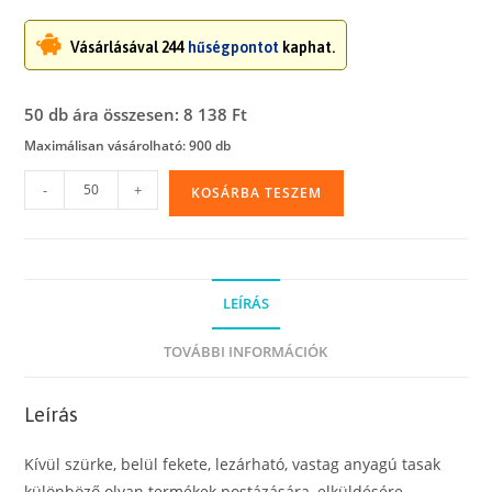
Vásárlásával 244
hűségpontot
kaphat.
50 db ára összesen: 8 138 Ft
Maximálisan vásárolható: 900 db
Futártasak,
-
+
KOSÁRBA TESZEM
550
x
770
mm,
LEÍRÁS
futárpostai,
csomagküldő
TOVÁBBI INFORMÁCIÓK
tasak
mennyiség
Leírás
Kívül szürke, belül fekete, lezárható, vastag anyagú tasak
különböző olyan termékek postázására, elküldésére,