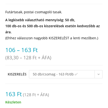
Futártasak, postai csomagoló tasak.
A legkisebb választható mennyiség: 50 db,
100 db-os és 500 db-os kiszerelések esetén kedvezőbb az
ára.
(Ehhez válasszon nagyobb KISZERELÉST a lenti mezőben.)
106
–
163
Ft
(
83,30
–
128
Ft
+ ÁFA)
KISZERELÉS
50 db/csomag - 163 Ft/db ✅
raktáron
163
Ft
(
128
Ft
+ ÁFA)
Készleten