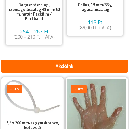
Ragasztószalag,
Cellux, 19 mm/33 y,
csomagolószalag 48 mm/60
ragasztószalag
m, natúr, Packfilm /
Packband
113
Ft
(
89,00
Ft
+ ÁFA)
254
–
267
Ft
(
200
–
210
Ft
+ ÁFA)
Akcióink
-10%
-10%
3,6 x 200 mm-es gyorskötöző,
kötegelő