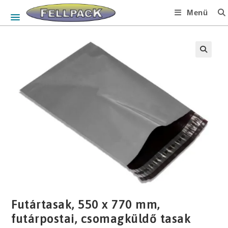
Skip
Menü
to
content
🔍
Futártasak, 550 x 770 mm,
futárpostai, csomagküldő tasak