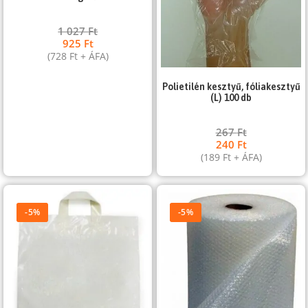
1 027
Ft
925
Ft
(
728
Ft
+ ÁFA)
Polietilén kesztyű, fóliakesztyű
(L) 100 db
267
Ft
240
Ft
(
189
Ft
+ ÁFA)
-5%
-5%