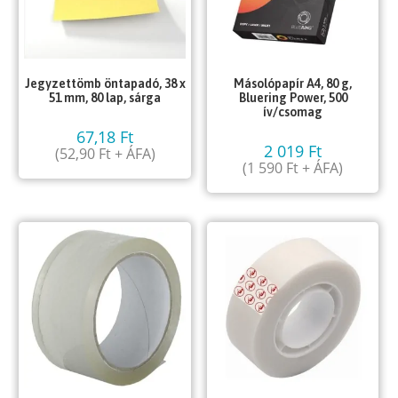
Jegyzettömb öntapadó, 38 x
Másolópapír A4, 80 g,
51 mm, 80 lap, sárga
Bluering Power, 500
ív/csomag
67,18
Ft
2 019
Ft
(
52,90
Ft
+ ÁFA)
(
1 590
Ft
+ ÁFA)