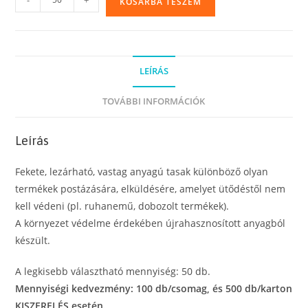
KOSÁRBA TESZEM
futártasak,
250
x
350
LEÍRÁS
mm,
futárpostai,
TOVÁBBI INFORMÁCIÓK
csomagküldő
tasak
Leírás
környezetbarát
újrahasznosított
Fekete, lezárható, vastag anyagú tasak különböző olyan
anyagból
termékek postázására, elküldésére, amelyet ütődéstől nem
mennyiség
kell védeni (pl. ruhanemű, dobozolt termékek).
A környezet védelme érdekében újrahasznosított anyagból
készült.
A legkisebb választható mennyiség: 50 db.
Mennyiségi kedvezmény: 100 db/csomag, és 500 db/karton
KISZERELÉS esetén.