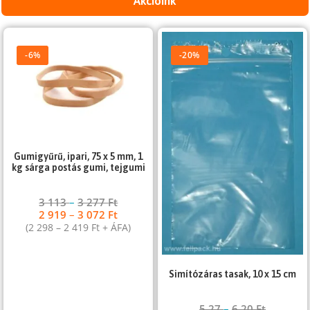
Akcióink
-6%
-20%
Gumigyűrű, ipari, 75 x 5 mm, 1
kg sárga postás gumi, tejgumi
3 113
–
3 277
Ft
2 919
–
3 072
Ft
(
2 298
–
2 419
Ft
+ ÁFA)
Simítózáras tasak, 10 x 15 cm
5,27
–
6,20
Ft