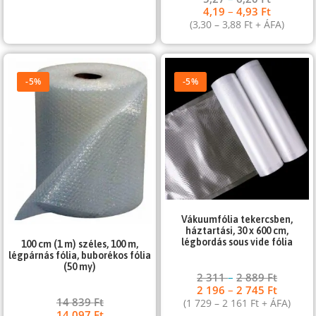
4,19
–
4,93
Ft
(
3,30
–
3,88
Ft
+ ÁFA)
-5%
-5%
Vákuumfólia tekercsben,
háztartási, 30 x 600 cm,
légbordás sous vide fólia
100 cm (1 m) széles, 100 m,
légpárnás fólia, buborékos fólia
(50 my)
2 311
–
2 889
Ft
2 196
–
2 745
Ft
14 839
Ft
(
1 729
–
2 161
Ft
+ ÁFA)
14 097
Ft