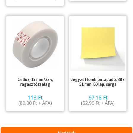
Cellux, 19 mm/33 y,
Jegyzettömb öntapadó, 38 x
ragasztószalag
51 mm, 80 lap, sárga
113
Ft
67,18
Ft
(
89,00
Ft
+ ÁFA)
(
52,90
Ft
+ ÁFA)