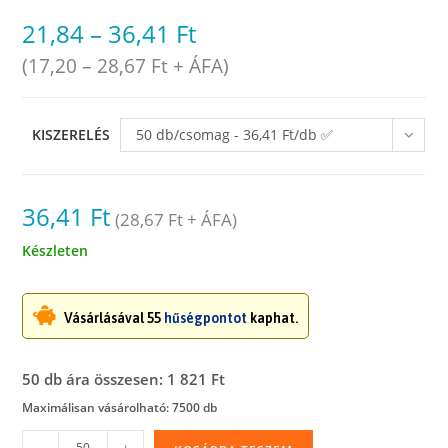
21,84
–
36,41
Ft
(
17,20
–
28,67
Ft
+ ÁFA)
KISZERELÉS
50 db/csomag - 36,41 Ft/db ✅
raktáron
36,41
Ft
(
28,67
Ft
+ ÁFA)
Készleten
Vásárlásával 55
hűségpontot
kaphat.
50 db ára összesen: 1 821 Ft
Maximálisan vásárolható: 7500 db
Öko
-
+