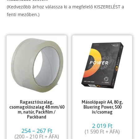
(Kedvezőbb árhoz válassza ki a megfelelő KISZERELÉST a
fenti mezőben.)
Ragasztószalag,
Másolópapír A4, 80 g,
csomagolószalag 48 mm/60
Bluering Power, 500
m, natúr, Packfilm /
ív/csomag
Packband
2 019
Ft
254
–
267
Ft
(
1 590
Ft
+ ÁFA)
(
200
–
210
Ft
+ ÁFA)