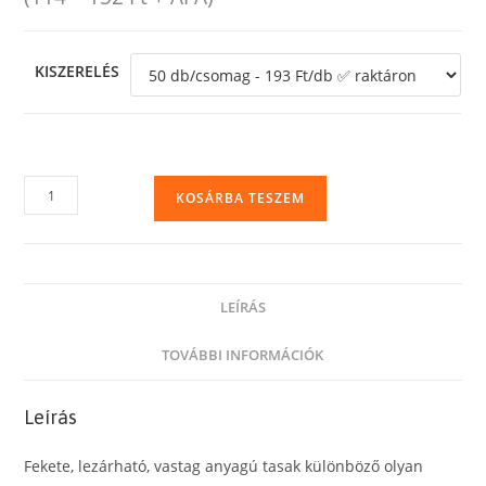
KISZERELÉS
Öko
KOSÁRBA TESZEM
futártasak,
600
x
900
LEÍRÁS
mm,
futárpostai,
TOVÁBBI INFORMÁCIÓK
csomagküldő
tasak
Leírás
környezetbarát
újrahasznosított
Fekete, lezárható, vastag anyagú tasak különböző olyan