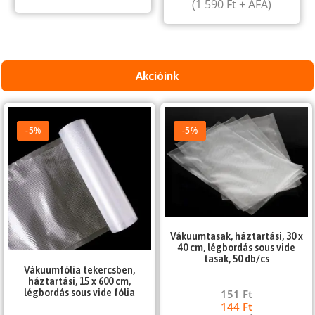
(
1 590
Ft
+ ÁFA)
Akcióink
-5%
-5%
Vákuumtasak, háztartási, 30 x
40 cm, légbordás sous vide
tasak, 50 db/cs
Vákuumfólia tekercsben,
háztartási, 15 x 600 cm,
légbordás sous vide fólia
151
Ft
144
Ft