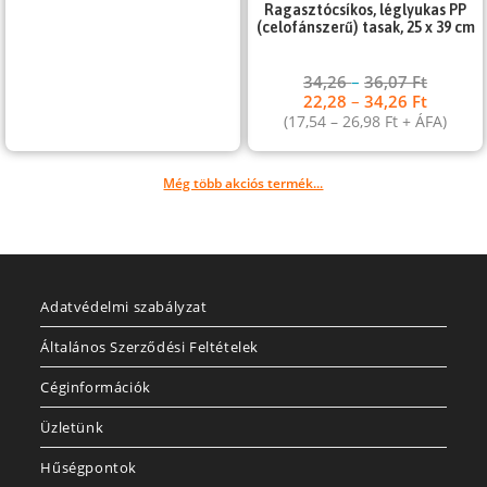
Ragasztócsíkos, léglyukas PP
(celofánszerű) tasak, 25 x 39 cm
34,26
–
36,07
Ft
22,28
–
34,26
Ft
(
17,54
–
26,98
Ft
+ ÁFA)
Még több akciós termék...
Adatvédelmi szabályzat
Általános Szerződési Feltételek
Céginformációk
Üzletünk
Hűségpontok