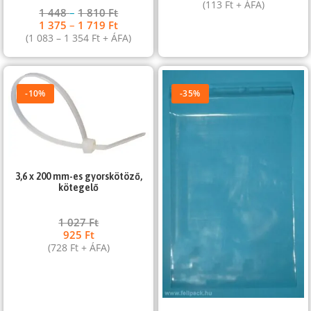
(
113
Ft
+ ÁFA)
1 448
–
1 810
Ft
1 375
–
1 719
Ft
(
1 083
–
1 354
Ft
+ ÁFA)
-10%
-35%
3,6 x 200 mm-es gyorskötöző,
kötegelő
1 027
Ft
925
Ft
(
728
Ft
+ ÁFA)