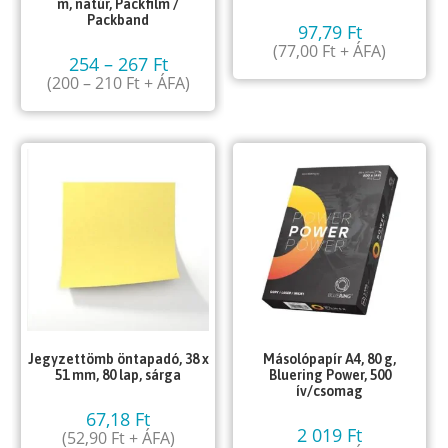
m, natúr, Packfilm /
Packband
97,79
Ft
(
77,00
Ft
+ ÁFA)
254
–
267
Ft
(
200
–
210
Ft
+ ÁFA)
Jegyzettömb öntapadó, 38 x
Másolópapír A4, 80 g,
51 mm, 80 lap, sárga
Bluering Power, 500
ív/csomag
67,18
Ft
2 019
Ft
(
52,90
Ft
+ ÁFA)