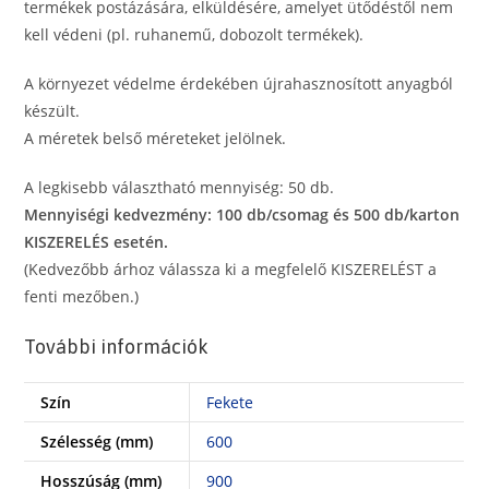
anyagból
termékek postázására, elküldésére, amelyet ütődéstől nem
mennyiség
kell védeni (pl. ruhanemű, dobozolt termékek).
A környezet védelme érdekében újrahasznosított anyagból
készült.
A méretek belső méreteket jelölnek.
A legkisebb választható mennyiség: 50 db.
Mennyiségi kedvezmény: 100 db/csomag és 500 db/karton
KISZERELÉS esetén.
(Kedvezőbb árhoz válassza ki a megfelelő KISZERELÉST a
fenti mezőben.)
További információk
Szín
Fekete
Szélesség (mm)
600
Hosszúság (mm)
900