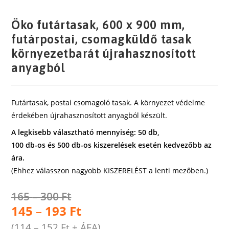
Öko futártasak, 600 x 900 mm,
futárpostai, csomagküldő tasak
környezetbarát újrahasznosított
anyagból
Futártasak, postai csomagoló tasak. A környezet védelme
érdekében újrahasznosított anyagból készült.
A legkisebb választható mennyiség: 50 db,
100 db-os és 500 db-os kiszerelések esetén kedvezőbb az
ára.
(Ehhez válasszon nagyobb KISZERELÉST a lenti mezőben.)
165
–
300
Ft
145
–
193
Ft
(
114
–
152
Ft
+ ÁFA)