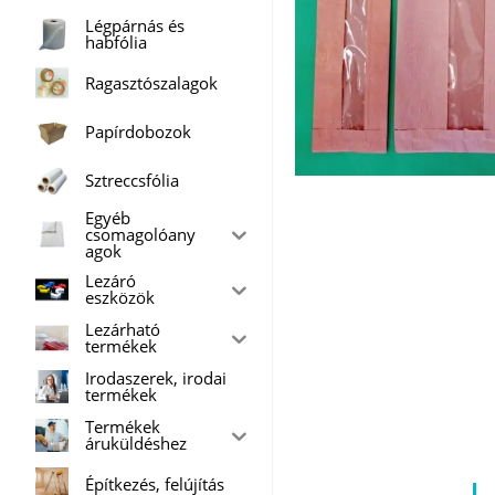
Légpárnás és
habfólia
Ragasztószalagok
Papírdobozok
Sztreccsfólia
Egyéb
csomagolóany
agok
Lezáró
eszközök
Lezárható
termékek
Irodaszerek, irodai
termékek
Termékek
áruküldéshez
Építkezés, felújítás