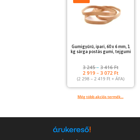
Gumigyűrű, ipari, 60 x 6 mm, 1
kg sárga postás gumi, tejgumi
3 245
–
3 416
Ft
2 919
–
3 072
Ft
(
2 298
–
2 419
Ft
+ ÁFA)
Még több akciós termék...