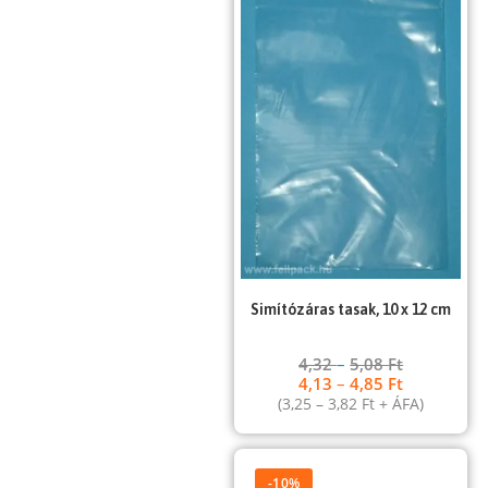
Simítózáras tasak, 10 x 12 cm
4,32
–
5,08
Ft
4,13
–
4,85
Ft
(
3,25
–
3,82
Ft
+ ÁFA)
-10%