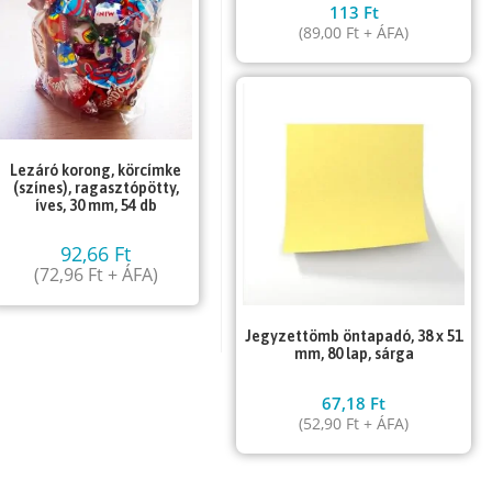
113
Ft
(
89,00
Ft
+ ÁFA)
Lezáró korong, körcímke
(színes), ragasztópötty,
íves, 30 mm, 54 db
92,66
Ft
(
72,96
Ft
+ ÁFA)
Jegyzettömb öntapadó, 38 x 51
mm, 80 lap, sárga
67,18
Ft
(
52,90
Ft
+ ÁFA)