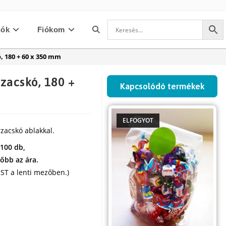
iók
Fiókom
Toggle
, 180 + 60 x 350 mm
website
rzacskó, 180 +
Kapcsolódó termékek
search
ELFOGYOT
rzacskó ablakkal.
 100 db,
őbb az ára.
ST a lenti mezőben.)