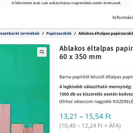
A feltüntetett árak csak webáruházas megrendelés esetén érvényesek.
Informác
ezetbarát termékek
/
Papírzacskók
/
Ablakos éltalpas papírzacskó
Ablakos éltalpas papí
60 x 350 mm
🔍
Barna papírból készült éltalpas papí
A legkisebb választható mennyiség:
1000 db-os kiszerelés esetén kedvez
(Ehhez válasszon nagyobb KISZERELÉ
13,21
–
15,54
Ft
(
10,40
–
12,24
Ft
+ ÁFA)