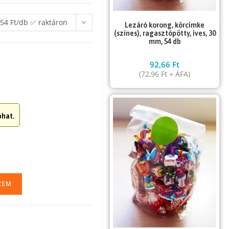
54 Ft/db ✅ raktáron
Lezáró korong, körcímke
(színes), ragasztópötty, íves, 30
mm, 54 db
92,66
Ft
(
72,96
Ft
+ ÁFA)
hat.
ZEM