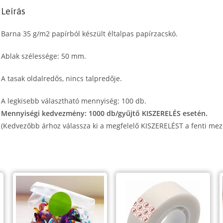
+
Leírás
60
x
Barna 35 g/m2 papírból készült éltalpas papírzacskó.
350
mm
Ablak szélessége: 50 mm.
mennyiség
A tasak oldalredős, nincs talpredője.
A legkisebb választható mennyiség: 100 db.
Mennyiségi kedvezmény: 1000 db/gyűjtő KISZERELÉS esetén.
(Kedvezőbb árhoz válassza ki a megfelelő KISZERELÉST a fenti mez