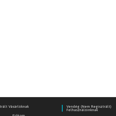
trált Vásárlóknak
Vendég (nem Regisztrált)
Felhasználóinknak
Fiókom