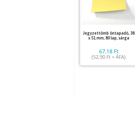
Jegyzettömb öntapadó, 38
x 51 mm, 80 lap, sárga
67,18
Ft
(
52,90
Ft
+ ÁFA)