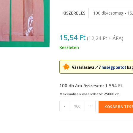
KISZERELÉS
100 db/csomag - 15,
15,54
Ft
(
12,24
Ft
+ ÁFA)
Készleten
Vásárlásával 47
hűségpontot
kap
100 db ára összesen: 1 554 Ft
Maximálisan vásárolható: 25600 db
Ablakos
-
+
KOSÁRBA TES
éltalpas
papírzacskó,
180