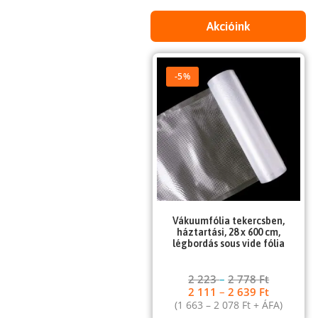
Akcióink
-5%
Vákuumfólia tekercsben,
háztartási, 28 x 600 cm,
légbordás sous vide fólia
2 223
–
2 778
Ft
2 111
–
2 639
Ft
(
1 663
–
2 078
Ft
+ ÁFA)