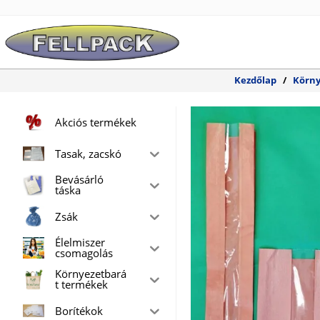
Skip
to
content
Kezdőlap
/
Körny
Akciós termékek
Tasak, zacskó
Bevásárló
táska
Zsák
Élelmiszer
csomagolás
Környezetbará
t termékek
Borítékok