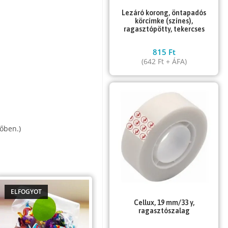
Lezáró korong, öntapadós
körcímke (színes),
ragasztópötty, tekercses
815
Ft
(
642
Ft
+ ÁFA)
őben.)
ELFOGYOT
Cellux, 19 mm/33 y,
ragasztószalag