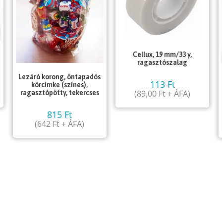
Cellux, 19 mm/33 y,
ragasztószalag
Lezáró korong, öntapadós
113
Ft
körcímke (színes),
(
89,00
Ft
+ ÁFA)
ragasztópötty, tekercses
815
Ft
(
642
Ft
+ ÁFA)