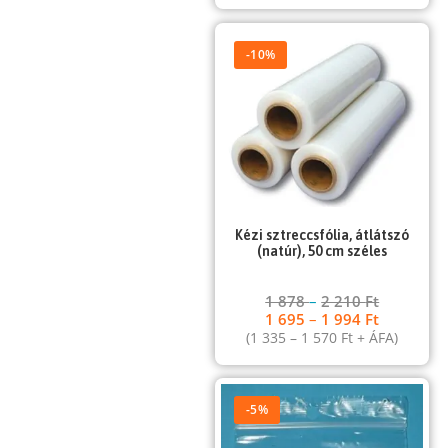
-10%
Kézi sztreccsfólia, átlátszó
(natúr), 50 cm széles
1 878
–
2 210
Ft
1 695
–
1 994
Ft
(
1 335
–
1 570
Ft
+ ÁFA)
-5%