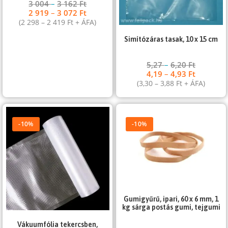
3 004
–
3 162
Ft
2 919
–
3 072
Ft
(
2 298
–
2 419
Ft
+ ÁFA)
Simítózáras tasak, 10 x 15 cm
5,27
–
6,20
Ft
4,19
–
4,93
Ft
(
3,30
–
3,88
Ft
+ ÁFA)
-10%
-10%
Gumigyűrű, ipari, 60 x 6 mm, 1
kg sárga postás gumi, tejgumi
Vákuumfólia tekercsben,