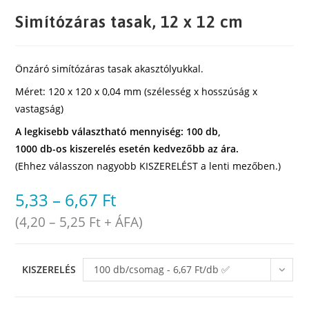
Simítózáras tasak, 12 x 12 cm
Önzáró simítózáras tasak akasztólyukkal.
Méret: 120 x 120 x 0,04 mm (szélesség x hosszúság x
vastagság)
A legkisebb választható mennyiség: 100 db,
1000 db-os kiszerelés esetén kedvezőbb az ára.
(Ehhez válasszon nagyobb KISZERELÉST a lenti mezőben.)
5,33
–
6,67
Ft
(
4,20
–
5,25
Ft
+ ÁFA)
KISZERELÉS
100 db/csomag - 6,67 Ft/db ✅
raktáron