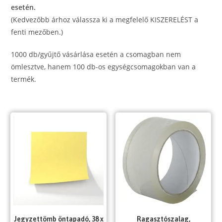
esetén.
(Kedvezőbb árhoz válassza ki a megfelelő KISZERELÉST a
fenti mezőben.)
1000 db/gyűjtő vásárlása esetén a csomagban nem
ömlesztve, hanem 100 db-os egységcsomagokban van a
termék.
Jegyzettömb öntapadó, 38 x
Ragasztószalag,