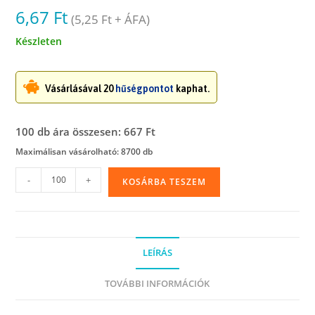
6,67
Ft
(
5,25
Ft
+ ÁFA)
Készleten
Vásárlásával 20
hűségpontot
kaphat.
100 db ára összesen: 667 Ft
Maximálisan vásárolható: 8700 db
Simítózáras
-
+
KOSÁRBA TESZEM
tasak,
12
x
12
LEÍRÁS
cm
mennyiség
TOVÁBBI INFORMÁCIÓK