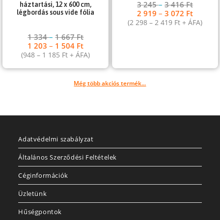
3 245
–
3 416
Ft
háztartási, 12 x 600 cm,
2 919
–
3 072
Ft
légbordás sous vide fólia
(
2 298
–
2 419
Ft
+ ÁFA)
1 334
–
1 667
Ft
1 203
–
1 504
Ft
(
948
–
1 185
Ft
+ ÁFA)
Még több akciós termék...
Adatvédelmi szabályzat
Általános Szerződési Feltételek
Céginformációk
Üzletünk
Hűségpontok