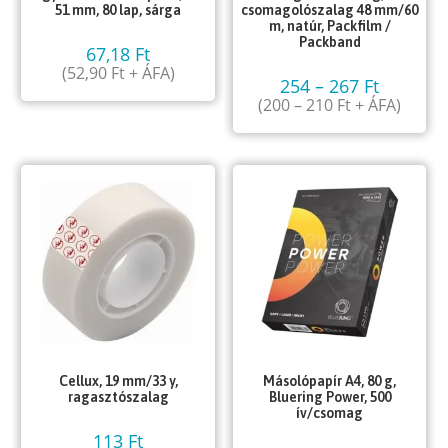
51 mm, 80 lap, sárga
csomagolószalag 48 mm/60
m, natúr, Packfilm /
Packband
67,18
Ft
(
52,90
Ft
+ ÁFA)
254
–
267
Ft
(
200
–
210
Ft
+ ÁFA)
Cellux, 19 mm/33 y,
Másolópapír A4, 80 g,
ragasztószalag
Bluering Power, 500
ív/csomag
113
Ft