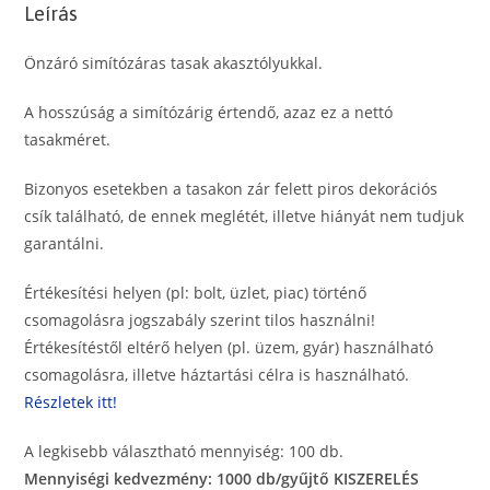
Leírás
Önzáró simítózáras tasak akasztólyukkal.
A hosszúság a simítózárig értendő, azaz ez a nettó
tasakméret.
Bizonyos esetekben a tasakon zár felett piros dekorációs
csík található, de ennek meglétét, illetve hiányát nem tudjuk
garantálni.
Értékesítési helyen (pl: bolt, üzlet, piac) történő
csomagolásra jogszabály szerint tilos használni!
Értékesítéstől eltérő helyen (pl. üzem, gyár) használható
csomagolásra, illetve háztartási célra is használható.
Részletek itt!
A legkisebb választható mennyiség: 100 db.
Mennyiségi kedvezmény: 1000 db/gyűjtő KISZERELÉS