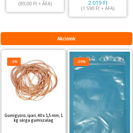
2 019
Ft
(
89,00
Ft
+ ÁFA)
(
1 590
Ft
+ ÁFA)
Akcióink
-3%
-20%
Gumigyűrű, ipari, 40 x 1,5 mm, 1
kg sárga gumiszalag