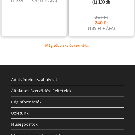
(
1 335
–
1 570
Ft
+ ÁFA)
(L) 100 db
267
Ft
240
Ft
(
189
Ft
+ ÁFA)
Még több akciós termék...
Adatvédelmi szabályzat
Általános Szerződési Feltételek
Céginformációk
Üzletünk
Hűségpontok