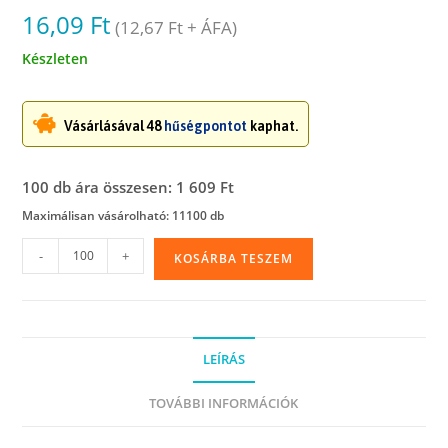
16,09
Ft
(
12,67
Ft
+ ÁFA)
Készleten
Vásárlásával 48
hűségpontot
kaphat.
100 db ára összesen: 1 609 Ft
Maximálisan vásárolható: 11100 db
Simítózáras
-
+
KOSÁRBA TESZEM
tasak,
20
x
25
LEÍRÁS
cm
mennyiség
TOVÁBBI INFORMÁCIÓK