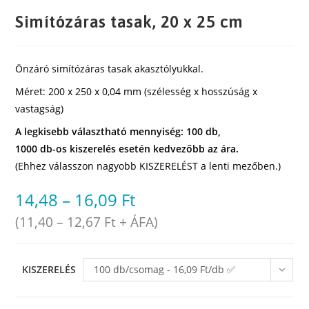
Simítózáras tasak, 20 x 25 cm
Önzáró simítózáras tasak akasztólyukkal.
Méret: 200 x 250 x 0,04 mm (szélesség x hosszúság x
vastagság)
A legkisebb választható mennyiség: 100 db,
1000 db-os kiszerelés esetén kedvezőbb az ára.
(Ehhez válasszon nagyobb KISZERELÉST a lenti mezőben.)
14,48
–
16,09
Ft
(
11,40
–
12,67
Ft
+ ÁFA)
KISZERELÉS
100 db/csomag - 16,09 Ft/db ✅
raktáron