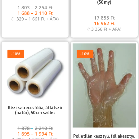
(50 my)
1 803
–
2 254
Ft
1 688
–
2 110
Ft
17 855
Ft
(
1 329
–
1 661
Ft
+ ÁFA)
16 962
Ft
(
13 356
Ft
+ ÁFA)
-10%
-10%
Kézi sztreccsfólia, átlátszó
(natúr), 50 cm széles
1 878
–
2 210
Ft
1 695
–
1 994
Ft
Polietilén kesztyű, fóliakesztyű