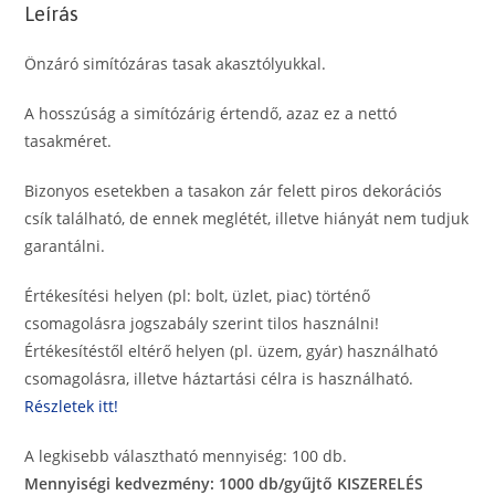
Leírás
Önzáró simítózáras tasak akasztólyukkal.
A hosszúság a simítózárig értendő, azaz ez a nettó
tasakméret.
Bizonyos esetekben a tasakon zár felett piros dekorációs
csík található, de ennek meglétét, illetve hiányát nem tudjuk
garantálni.
Értékesítési helyen (pl: bolt, üzlet, piac) történő
csomagolásra jogszabály szerint tilos használni!
Értékesítéstől eltérő helyen (pl. üzem, gyár) használható
csomagolásra, illetve háztartási célra is használható.
Részletek itt!
A legkisebb választható mennyiség: 100 db.
Mennyiségi kedvezmény: 1000 db/gyűjtő KISZERELÉS