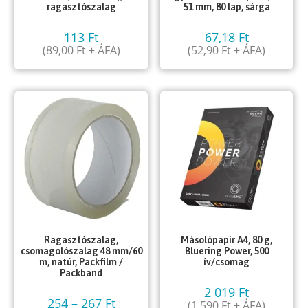
ragasztószalag
51 mm, 80 lap, sárga
113
Ft
67,18
Ft
(
89,00
Ft
+ ÁFA)
(
52,90
Ft
+ ÁFA)
Ragasztószalag,
Másolópapír A4, 80 g,
csomagolószalag 48 mm/60
Bluering Power, 500
m, natúr, Packfilm /
ív/csomag
Packband
2 019
Ft
254
–
267
Ft
(
1 590
Ft
+ ÁFA)