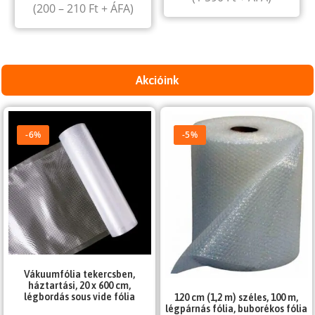
(
200
–
210
Ft
+ ÁFA)
Akcióink
-6%
-5%
Vákuumfólia tekercsben,
háztartási, 20 x 600 cm,
légbordás sous vide fólia
120 cm (1,2 m) széles, 100 m,
légpárnás fólia, buborékos fólia