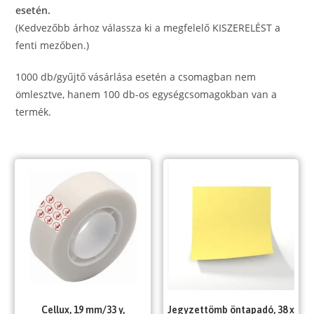
esetén.
(Kedvezőbb árhoz válassza ki a megfelelő KISZERELÉST a
fenti mezőben.)
1000 db/gyűjtő vásárlása esetén a csomagban nem
ömlesztve, hanem 100 db-os egységcsomagokban van a
termék.
Cellux, 19 mm/33 y,
Jegyzettömb öntapadó, 38 x