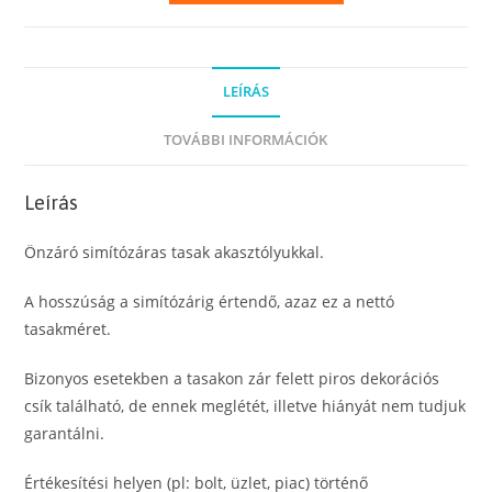
22
x
28
LEÍRÁS
cm
mennyiség
TOVÁBBI INFORMÁCIÓK
Leírás
Önzáró simítózáras tasak akasztólyukkal.
A hosszúság a simítózárig értendő, azaz ez a nettó
tasakméret.
Bizonyos esetekben a tasakon zár felett piros dekorációs
csík található, de ennek meglétét, illetve hiányát nem tudjuk
garantálni.
Értékesítési helyen (pl: bolt, üzlet, piac) történő