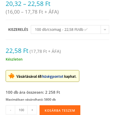
20,32
–
22,58
Ft
(
16,00
–
17,78
Ft
+ ÁFA)
KISZERELÉS
100 db/csomag - 22,58 Ft/db ✅
raktáron
22,58
Ft
(
17,78
Ft
+ ÁFA)
Készleten
Vásárlásával 68
hűségpontot
kaphat.
100 db ára összesen: 2 258 Ft
Maximálisan vásárolható: 5800 db
Simítózáras
-
+
KOSÁRBA TESZEM
tasak,