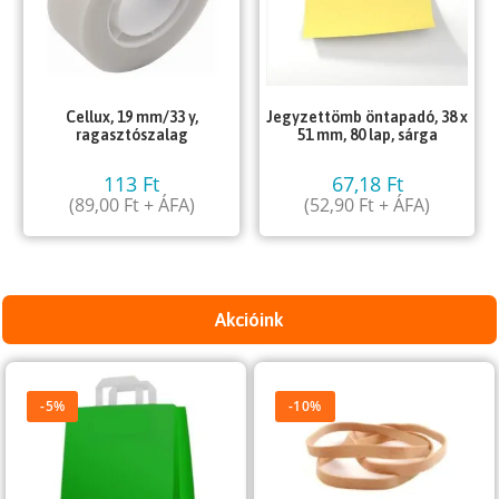
Cellux, 19 mm/33 y,
Jegyzettömb öntapadó, 38 x
ragasztószalag
51 mm, 80 lap, sárga
113
Ft
67,18
Ft
(
89,00
Ft
+ ÁFA)
(
52,90
Ft
+ ÁFA)
Akcióink
-5%
-10%