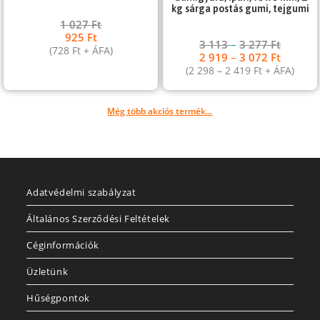
kg sárga postás gumi, tejgumi
1 027
Ft
925
Ft
3 113
–
3 277
Ft
(
728
Ft
+ ÁFA)
2 919
–
3 072
Ft
(
2 298
–
2 419
Ft
+ ÁFA)
Még több akciós termék...
Adatvédelmi szabályzat
Általános Szerződési Feltételek
Céginformációk
Üzletünk
Hűségpontok