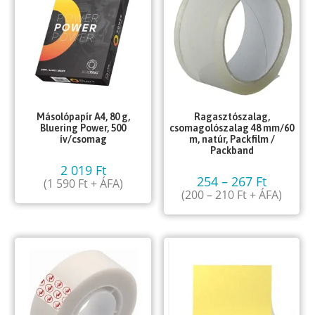
Másolópapír A4, 80 g,
Ragasztószalag,
Bluering Power, 500
csomagolószalag 48 mm/60
ív/csomag
m, natúr, Packfilm /
Packband
2 019
Ft
254
–
267
Ft
(
1 590
Ft
+ ÁFA)
(
200
–
210
Ft
+ ÁFA)