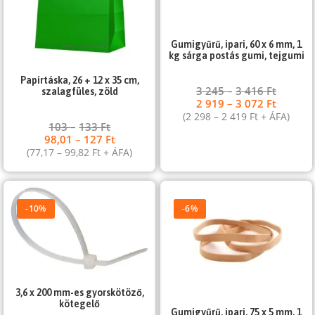
Gumigyűrű, ipari, 60 x 6 mm, 1
kg sárga postás gumi, tejgumi
Papírtáska, 26 + 12 x 35 cm,
3 245
–
3 416
Ft
szalagfüles, zöld
2 919
–
3 072
Ft
(
2 298
–
2 419
Ft
+ ÁFA)
103
–
133
Ft
98,01
–
127
Ft
(
77,17
–
99,82
Ft
+ ÁFA)
-10%
-6%
3,6 x 200 mm-es gyorskötöző,
kötegelő
Gumigyűrű, ipari, 75 x 5 mm, 1