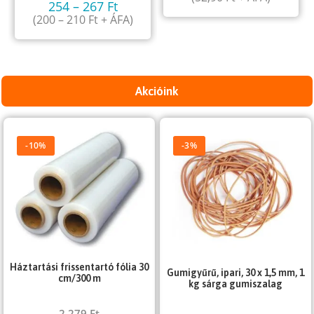
254
–
267
Ft
(
200
–
210
Ft
+ ÁFA)
Akcióink
-10%
-3%
Háztartási frissentartó fólia 30
Gumigyűrű, ipari, 30 x 1,5 mm, 1
cm/300 m
kg sárga gumiszalag
2 279
Ft