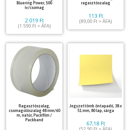
Bluering Power, 500
ragasztószalag
ív/csomag
113
Ft
2 019
Ft
(
89,00
Ft
+ ÁFA)
(
1 590
Ft
+ ÁFA)
Ragasztószalag,
Jegyzettömb öntapadó, 38 x
csomagolószalag 48 mm/60
51 mm, 80 lap, sárga
m, natúr, Packfilm /
Packband
67,18
Ft
(
52,90
Ft
+ ÁFA)