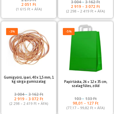
3 004
–
3 162
Ft
2 051
Ft
2 919
–
3 072
Ft
(
1 615
Ft
+ ÁFA)
(
2 298
–
2 419
Ft
+ ÁFA)
-3%
-5%
Gumigyűrű, ipari, 40 x 1,5 mm, 1
kg sárga gumiszalag
Papírtáska, 26 + 12 x 35 cm,
szalagfüles, zöld
3 004
–
3 162
Ft
103
–
133
Ft
2 919
–
3 072
Ft
98,01
–
127
Ft
(
2 298
–
2 419
Ft
+ ÁFA)
(
77,17
–
99,82
Ft
+ ÁFA)