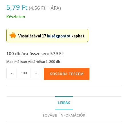
5,79
Ft
(
4,56
Ft
+ ÁFA)
Készleten
Vásárlásával 17
hűségpontot
kaphat.
100 db ára összesen: 579 Ft
Maximálisan vásárolható: 200 db
Simítózáras
-
+
KOSÁRBA TESZEM
tasak,
8
x
18
LEÍRÁS
cm
mennyiség
TOVÁBBI INFORMÁCIÓK