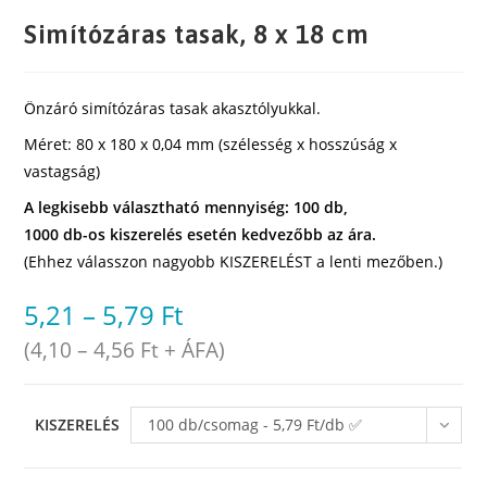
Simítózáras tasak, 8 x 18 cm
Önzáró simítózáras tasak akasztólyukkal.
Méret: 80 x 180 x 0,04 mm (szélesség x hosszúság x
vastagság)
A legkisebb választható mennyiség: 100 db,
1000 db-os kiszerelés esetén kedvezőbb az ára.
(Ehhez válasszon nagyobb KISZERELÉST a lenti mezőben.)
5,21
–
5,79
Ft
(
4,10
–
4,56
Ft
+ ÁFA)
KISZERELÉS
100 db/csomag - 5,79 Ft/db ✅
raktáron