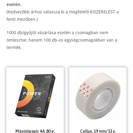
esetén.
(Kedvezőbb árhoz válassza ki a megfelelő KISZERELÉST a
fenti mezőben.)
1000 db/gyűjtő vásárlása esetén a csomagban nem
ömlesztve, hanem 100 db-os egységcsomagokban van a
termék.
Másolópapír A4, 80 g,
Cellux, 19 mm/33 y,