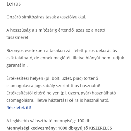
Leírás
Önzáró simítózáras tasak akasztólyukkal.
A hosszúság a simítózárig értendő, azaz ez a nettó
tasakméret.
Bizonyos esetekben a tasakon zár felett piros dekorációs
csík található, de ennek meglétét, illetve hiányát nem tudjuk
garantálni.
Értékesítési helyen (pl: bolt, üzlet, piac) történő
csomagolásra jogszabály szerint tilos használni!
Értékesítéstől eltérő helyen (pl. üzem, gyár) használható
csomagolásra, illetve háztartási célra is használható.
Részletek itt!
A legkisebb választható mennyiség: 100 db.
Mennyiségi kedvezmény: 1000 db/gyűjtő KISZERELÉS