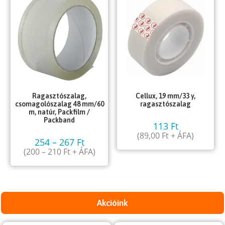
Ragasztószalag,
Cellux, 19 mm/33 y,
csomagolószalag 48 mm/60
ragasztószalag
m, natúr, Packfilm /
Packband
113
Ft
(
89,00
Ft
+ ÁFA)
254
–
267
Ft
(
200
–
210
Ft
+ ÁFA)
Akcióink