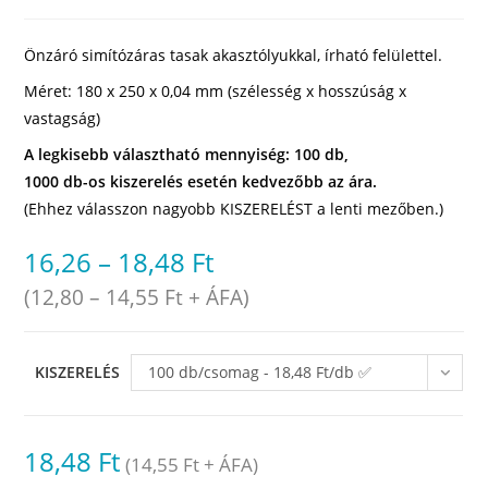
Önzáró simítózáras tasak akasztólyukkal, írható felülettel.
Méret: 180 x 250 x 0,04 mm (szélesség x hosszúság x
vastagság)
A legkisebb választható mennyiség: 100 db,
1000 db-os kiszerelés esetén kedvezőbb az ára.
(Ehhez válasszon nagyobb KISZERELÉST a lenti mezőben.)
16,26
–
18,48
Ft
(
12,80
–
14,55
Ft
+ ÁFA)
KISZERELÉS
100 db/csomag - 18,48 Ft/db ✅
raktáron
18,48
Ft
(
14,55
Ft
+ ÁFA)