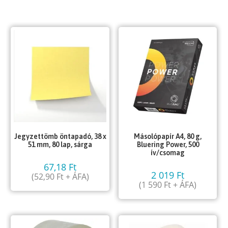
Jegyzettömb öntapadó, 38 x
Másolópapír A4, 80 g,
51 mm, 80 lap, sárga
Bluering Power, 500
ív/csomag
67,18
Ft
2 019
Ft
(
52,90
Ft
+ ÁFA)
(
1 590
Ft
+ ÁFA)