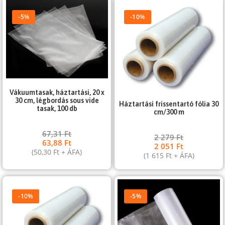
-5%
-10%
Vákuumtasak, háztartási, 20 x
30 cm, légbordás sous vide
Háztartási frissentartó fólia 30
tasak, 100 db
cm/300 m
67,31
Ft
2 279
Ft
63,88
Ft
2 051
Ft
(
50,30
Ft
+ ÁFA)
(
1 615
Ft
+ ÁFA)
-10%
-5%