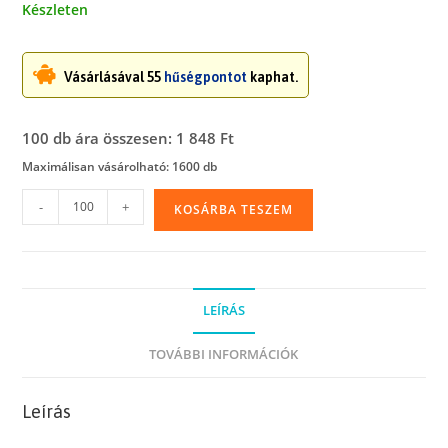
Készleten
Vásárlásával 55
hűségpontot
kaphat.
100 db ára összesen: 1 848 Ft
Maximálisan vásárolható: 1600 db
Írható
-
+
KOSÁRBA TESZEM
felületű
simítózáras
tasak,
18
LEÍRÁS
x
25
TOVÁBBI INFORMÁCIÓK
cm
mennyiség
Leírás