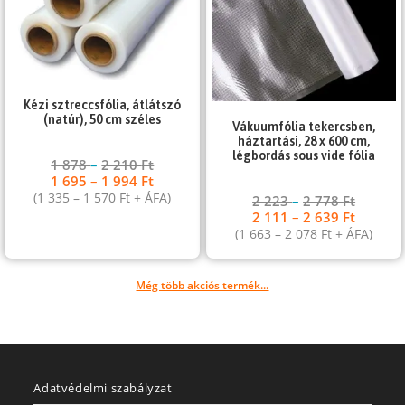
Kézi sztreccsfólia, átlátszó
(natúr), 50 cm széles
Vákuumfólia tekercsben,
háztartási, 28 x 600 cm,
légbordás sous vide fólia
1 878
–
2 210
Ft
1 695
–
1 994
Ft
(
1 335
–
1 570
Ft
+ ÁFA)
2 223
–
2 778
Ft
2 111
–
2 639
Ft
(
1 663
–
2 078
Ft
+ ÁFA)
Még több akciós termék...
Adatvédelmi szabályzat