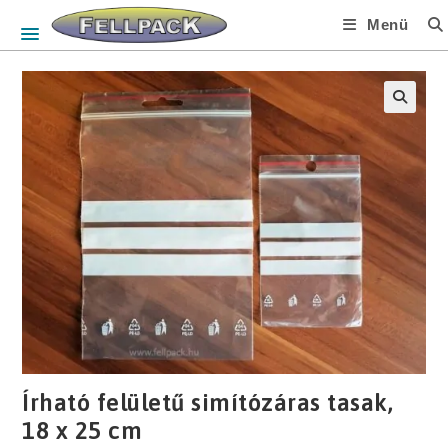
Skip
Menü
to
content
🔍
Írható felületű simítózáras tasak,
18 x 25 cm