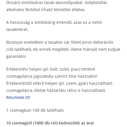
Önzáró simítózáras tasak akasztólyukkal. Golyóstollal,
alkoholos filctollal írható felülettel ellátva.
A hosszúság a simítózárig értendő, azaz ez a nettó
tasakméret.
Bizonyos esetekben a tasakon zár felett piros dekorációs
csík található, de ennek meglétét, illetve hiányát nem tudjuk
garantálni.
Értékesítési helyen (pl: bolt, üzlet, piac) történő
csomagolásra jogszabály szerint tilos használni!
Értékesítéstől eltérő helyen (pl. üzem, gyár) használható
csomagolásra, illetve háztartási célra is használható.
Részletek itt!
1 csomagban 100 db található.
10 csomagtól (1000 db-tól) kedvezőbb az ára!