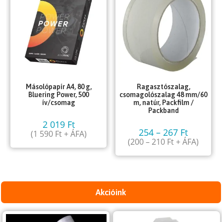
Másolópapír A4, 80 g,
Ragasztószalag,
Bluering Power, 500
csomagolószalag 48 mm/60
ív/csomag
m, natúr, Packfilm /
Packband
2 019
Ft
254
–
267
Ft
(
1 590
Ft
+ ÁFA)
(
200
–
210
Ft
+ ÁFA)
Akcióink