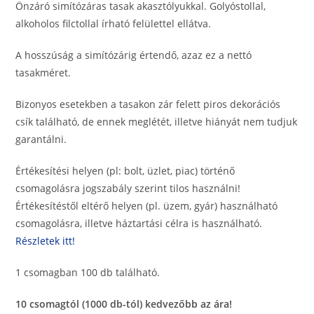
Önzáró simítózáras tasak akasztólyukkal. Golyóstollal,
alkoholos filctollal írható felülettel ellátva.
A hosszúság a simítózárig értendő, azaz ez a nettó
tasakméret.
Bizonyos esetekben a tasakon zár felett piros dekorációs
csík található, de ennek meglétét, illetve hiányát nem tudjuk
garantálni.
Értékesítési helyen (pl: bolt, üzlet, piac) történő
csomagolásra jogszabály szerint tilos használni!
Értékesítéstől eltérő helyen (pl. üzem, gyár) használható
csomagolásra, illetve háztartási célra is használható.
Részletek itt!
1 csomagban 100 db található.
10 csomagtól (1000 db-tól) kedvezőbb az ára!