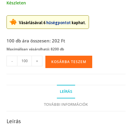
Készleten
Vásárlásával 6
hűségpontot
kaphat.
100 db ára összesen: 202 Ft
Maximálisan vásárolható: 8200 db
Írható
-
+
KOSÁRBA TESZEM
felületű
simítózáras
tasak,
4
LEÍRÁS
x
6
TOVÁBBI INFORMÁCIÓK
cm
mennyiség
Leírás