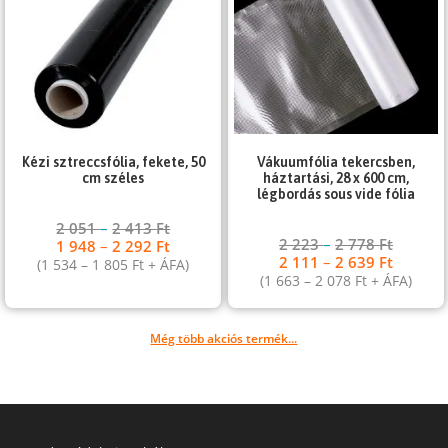
Kézi sztreccsfólia, fekete, 50
Vákuumfólia tekercsben,
cm széles
háztartási, 28 x 600 cm,
légbordás sous vide fólia
2 051
–
2 413
Ft
2 223
–
2 778
Ft
1 948
–
2 292
Ft
2 111
–
2 639
Ft
(
1 534
–
1 805
Ft
+ ÁFA)
(
1 663
–
2 078
Ft
+ ÁFA)
Még több akciós termék...