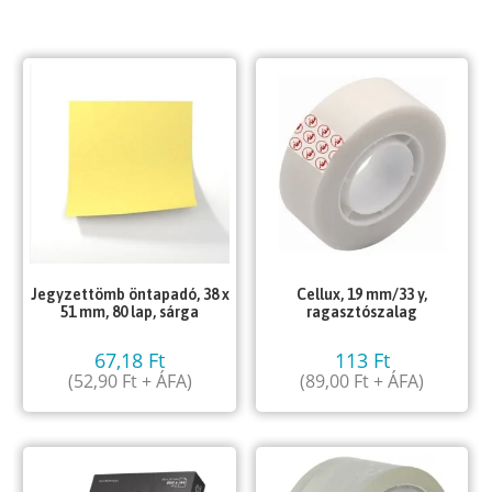
Jegyzettömb öntapadó, 38 x
Cellux, 19 mm/33 y,
51 mm, 80 lap, sárga
ragasztószalag
67,18
Ft
113
Ft
(
52,90
Ft
+ ÁFA)
(
89,00
Ft
+ ÁFA)