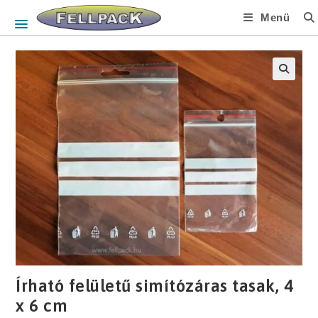
Skip
Menü
to
content
🔍
Írható felületű simítózáras tasak, 4
x 6 cm