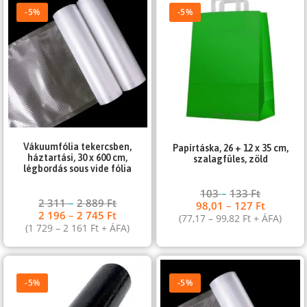
-5%
-5%
Vákuumfólia tekercsben,
Papírtáska, 26 + 12 x 35 cm,
háztartási, 30 x 600 cm,
szalagfüles, zöld
légbordás sous vide fólia
103
–
133
Ft
2 311
–
2 889
Ft
98,01
–
127
Ft
2 196
–
2 745
Ft
(
77,17
–
99,82
Ft
+ ÁFA)
(
1 729
–
2 161
Ft
+ ÁFA)
-5%
-5%