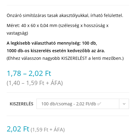
Önzáró simítózáras tasak akasztólyukkal, írható felülettel.
Méret: 40 x 60 x 0,04 mm (szélesség x hosszúság x
vastagság)
A legkisebb választható mennyiség: 100 db,
1000 db-os kiszerelés esetén kedvezőbb az ára.
(Ehhez válasszon nagyobb KISZERELÉST a lenti mezőben.)
1,78
–
2,02
Ft
(
1,40
–
1,59
Ft
+ ÁFA)
KISZERELÉS
100 db/csomag - 2,02 Ft/db ✅
raktáron
2,02
Ft
(
1,59
Ft
+ ÁFA)