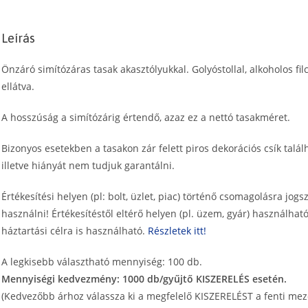
tasak,
8
Leírás
x
12
Önzáró simítózáras tasak akasztólyukkal. Golyóstollal, alkoholos filct
cm,
ellátva.
A7
mennyiség
A hosszúság a simítózárig értendő, azaz ez a nettó tasakméret.
Bizonyos esetekben a tasakon zár felett piros dekorációs csík talál
illetve hiányát nem tudjuk garantálni.
Értékesítési helyen (pl: bolt, üzlet, piac) történő csomagolásra jogsz
használni! Értékesítéstől eltérő helyen (pl. üzem, gyár) használható
háztartási célra is használható.
Részletek itt!
A legkisebb választható mennyiség: 100 db.
Mennyiségi kedvezmény: 1000 db/gyűjtő KISZERELÉS esetén.
(Kedvezőbb árhoz válassza ki a megfelelő KISZERELÉST a fenti mez