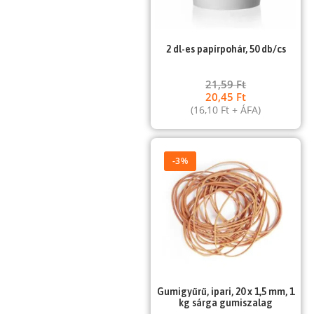
2 dl-es papírpohár, 50 db/cs
21,59
Ft
20,45
Ft
(
16,10
Ft
+ ÁFA)
-3%
Gumigyűrű, ipari, 20 x 1,5 mm, 1
kg sárga gumiszalag