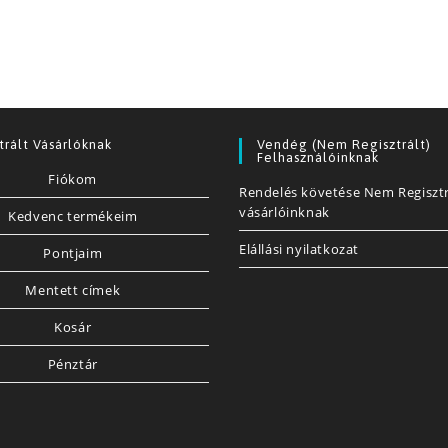
trált Vásárlóknak
Vendég (nem Regisztrált)
Felhasználóinknak
Fiókom
Rendelés követése Nem Regisztr
vásárlóinknak
Kedvenc termékeim
Elállási nyilatkozat
Pontjaim
Mentett címek
Kosár
Pénztár