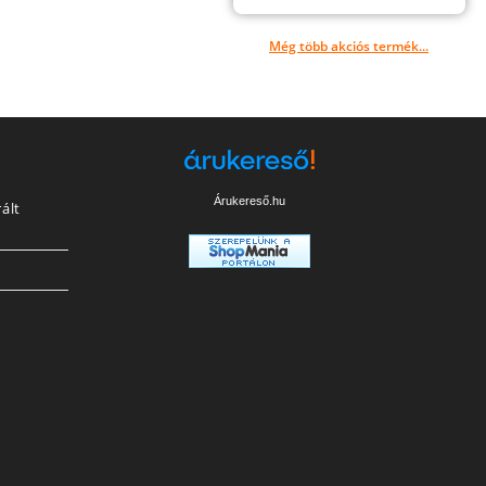
Még több akciós termék...
Árukereső.hu
ált