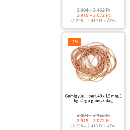
3 004
–
3 162
Ft
2 919
–
3 072
Ft
(
2 298
–
2 419
Ft
+ ÁFA)
-3%
Gumigyűrű, ipari, 40 x 1,5 mm, 1
kg sárga gumiszalag
3 004
–
3 162
Ft
2 919
–
3 072
Ft
(
2 298
–
2 419
Ft
+ ÁFA)