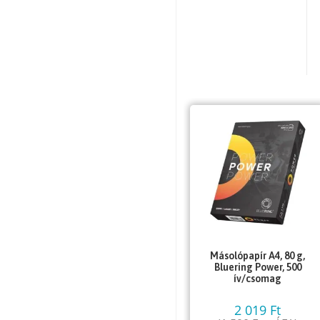
Másolópapír A4, 80 g,
Bluering Power, 500
ív/csomag
2 019
Ft