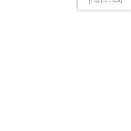
(
1 590
Ft
+ ÁFA)