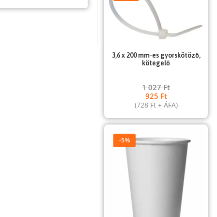
3,6 x 200 mm-es gyorskötöző,
kötegelő
1 027
Ft
925
Ft
(
728
Ft
+ ÁFA)
-5%