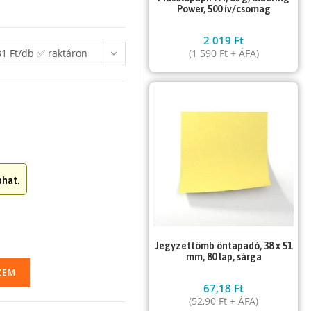
Power, 500 ív/csomag
2 019
Ft
81 Ft/db ✅ raktáron
(
1 590
Ft
+ ÁFA)
hat.
Jegyzettömb öntapadó, 38 x 51
mm, 80 lap, sárga
ZEM
67,18
Ft
(
52,90
Ft
+ ÁFA)