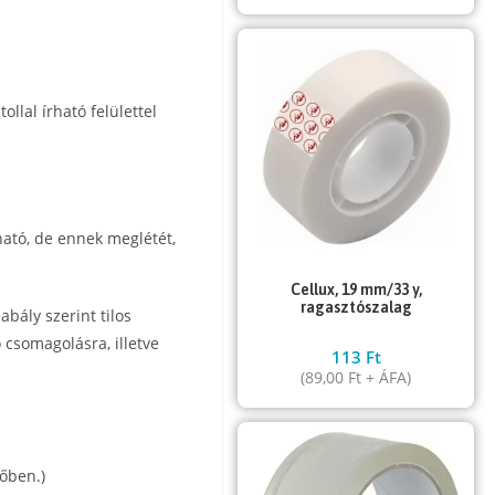
ollal írható felülettel
ható, de ennek meglétét,
Cellux, 19 mm/33 y,
ragasztószalag
abály szerint tilos
 csomagolásra, illetve
113
Ft
(
89,00
Ft
+ ÁFA)
őben.)