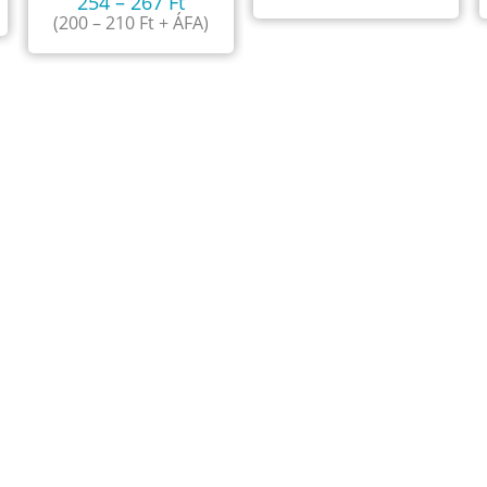
254
–
267
Ft
(
200
–
210
Ft
+ ÁFA)