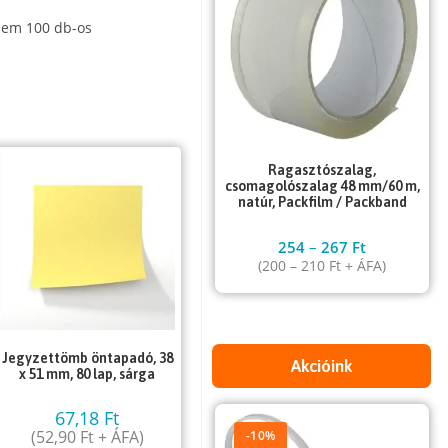
nem 100 db-os
Ragasztószalag,
csomagolószalag 48 mm/60 m,
natúr, Packfilm / Packband
254
–
267
Ft
(
200
–
210
Ft
+ ÁFA)
Jegyzettömb öntapadó, 38
Akcióink
x 51 mm, 80 lap, sárga
67,18
Ft
(
52,90
Ft
+ ÁFA)
-10%