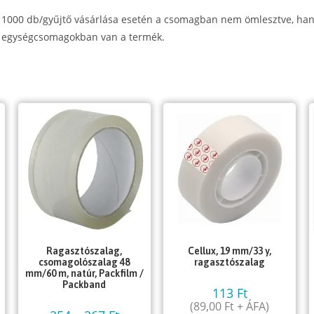
1000 db/gyűjtő vásárlása esetén a csomagban nem ömlesztve, ha
egységcsomagokban van a termék.
Ragasztószalag,
Cellux, 19 mm/33 y,
csomagolószalag 48
ragasztószalag
mm/60 m, natúr, Packfilm /
Packband
113
Ft
(
89,00
Ft
+ ÁFA)