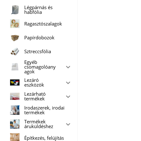
Légpárnás és
habfólia
Ragasztószalagok
Papírdobozok
Sztreccsfólia
Egyéb
csomagolóany
agok
Lezáró
eszközök
Lezárható
termékek
Irodaszerek, irodai
termékek
Termékek
áruküldéshez
Építkezés, felújítás