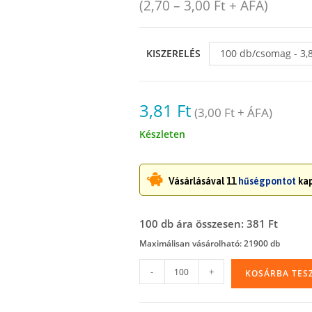
(
2,70
–
3,00
Ft
+ ÁFA)
KISZERELÉS
100 db/csomag - 3,
3,81
Ft
(
3,00
Ft
+ ÁFA)
Készleten
Vásárlásával 11
hűségpontot
kap
100 db ára összesen: 381 Ft
Maximálisan vásárolható: 21900 db
Írható
-
+
KOSÁRBA TES
felületű
simítózáras