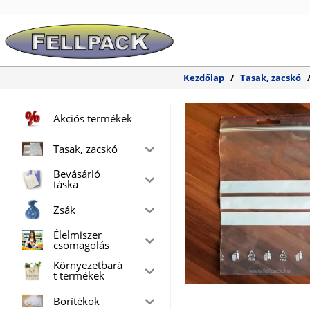
Skip
to
content
Kezdőlap
/
Tasak, zacskó
Akciós termékek
Tasak, zacskó
Bevásárló
táska
Zsák
Élelmiszer
csomagolás
Környezetbará
t termékek
Borítékok