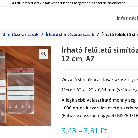
A feltüntetett árak csak webáruházas megrendelés esetén érvényesek.
Informác
/
Simítózáras tasak
/
Írható simítózáras tasak
/
Írható felületű si
Írható felületű simítóz
12 cm, A7
🔍
Önzáró simítózáras tasak akasztólyukka
Méret: 80 x 120 x 0,04 mm (szélesség
A legkisebb választható mennyiség:
1000 db-os kiszerelés esetén kedvez
(Ehhez válasszon nagyobb KISZERELÉ
3,43
–
3,81
Ft