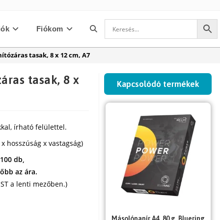
iók
Fiókom
Toggle
mítózáras tasak, 8 x 12 cm, A7
website
áras tasak, 8 x
Kapcsolódó termékek
search
l, írható felülettel.
 x hosszúság x vastagság)
 100 db,
őbb az ára.
ST a lenti mezőben.)
Másolópapír A4, 80 g, Bluering