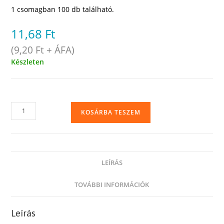
1 csomagban 100 db található.
11,68
Ft
(
9,20
Ft
+ ÁFA)
Készleten
150
KOSÁRBA TESZEM
x
270
x
0,02
LEÍRÁS
mm-
es
TOVÁBBI INFORMÁCIÓK
(15
x
Leírás
27