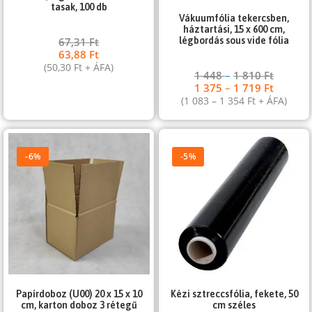
tasak, 100 db
Vákuumfólia tekercsben,
háztartási, 15 x 600 cm,
légbordás sous vide fólia
67,31
Ft
63,88
Ft
(
50,30
Ft
+ ÁFA)
1 448
–
1 810
Ft
1 375
–
1 719
Ft
(
1 083
–
1 354
Ft
+ ÁFA)
-6%
-5%
Papírdoboz (U00) 20 x 15 x 10
Kézi sztreccsfólia, fekete, 50
cm, karton doboz 3 rétegű
cm széles