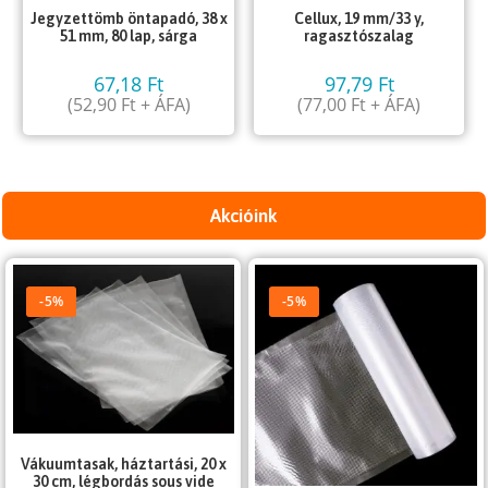
Jegyzettömb öntapadó, 38 x
Cellux, 19 mm/33 y,
51 mm, 80 lap, sárga
ragasztószalag
67,18
Ft
97,79
Ft
(
52,90
Ft
+ ÁFA)
(
77,00
Ft
+ ÁFA)
Akcióink
-5%
-5%
Vákuumtasak, háztartási, 20 x
30 cm, légbordás sous vide