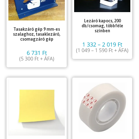
Lezáró kapocs, 200
db/csomag, többféle
Tasakzáró gép 9 mm-es
színben
szalaghoz, tasaklezáró,
csomagzáró gép
1 332
–
2 019
Ft
(
1 049
–
1 590
Ft
+ ÁFA)
6 731
Ft
(
5 300
Ft
+ ÁFA)