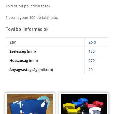
cm-
Zöld színű polietilén tasak.
es)
zöld
1 csomagban 100 db található.
tasak/zacskó,
További információk
100
db/cs
Szín
Zöld
mennyiség
Szélesség (mm)
150
Hosszúság (mm)
270
Anyagvastagság (mikron)
20