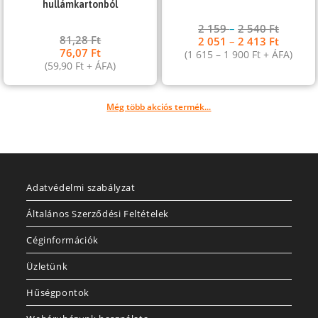
hullámkartonból
2 159
–
2 540
Ft
81,28
Ft
2 051
–
2 413
Ft
76,07
Ft
(
1 615
–
1 900
Ft
+ ÁFA)
(
59,90
Ft
+ ÁFA)
Még több akciós termék...
Adatvédelmi szabályzat
Általános Szerződési Feltételek
Céginformációk
Üzletünk
Hűségpontok