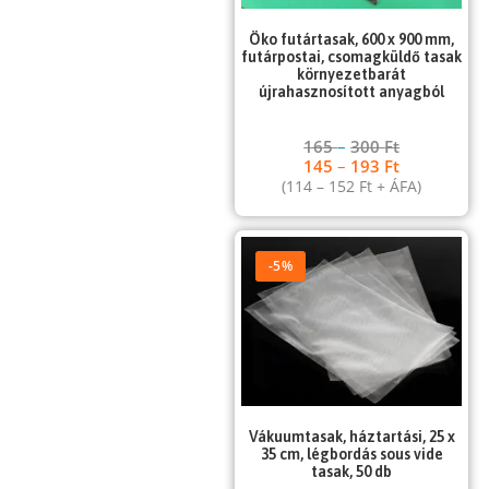
Öko futártasak, 600 x 900 mm,
futárpostai, csomagküldő tasak
környezetbarát
újrahasznosított anyagból
165
–
300
Ft
145
–
193
Ft
(
114
–
152
Ft
+ ÁFA)
-5%
Vákuumtasak, háztartási, 25 x
35 cm, légbordás sous vide
tasak, 50 db