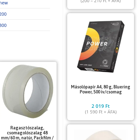
(
200
–
210
Ft
+ ÁFA)
new
200
300
Másolópapír A4, 80 g, Bluering
Power, 500 ív/csomag
2 019
Ft
(
1 590
Ft
+ ÁFA)
Ragasztószalag,
csomagolószalag 48
mm/60 m, natúr, Packfilm /