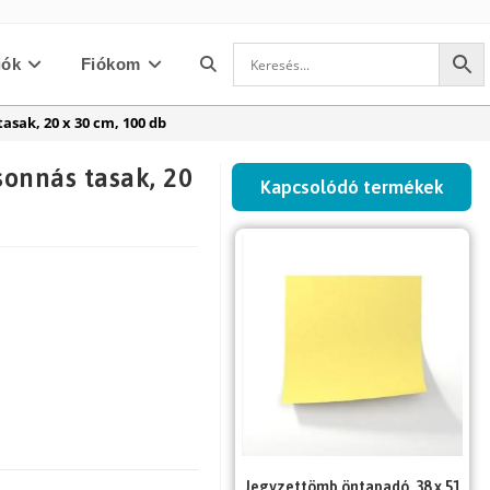
iók
Fiókom
Toggle
asak, 20 x 30 cm, 100 db
website
sonnás tasak, 20
Kapcsolódó termékek
search
Jegyzettömb öntapadó, 38 x 51