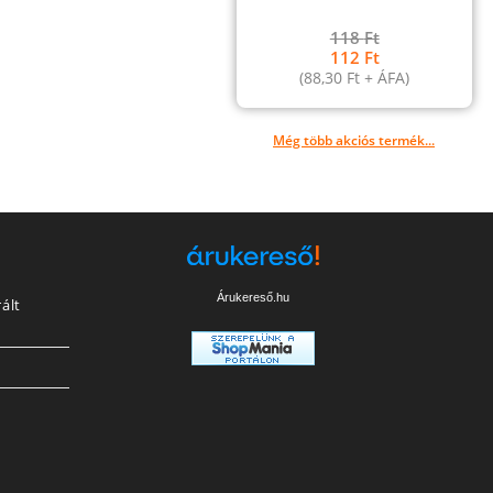
118
Ft
112
Ft
(
88,30
Ft
+ ÁFA)
Még több akciós termék...
Árukereső.hu
ált