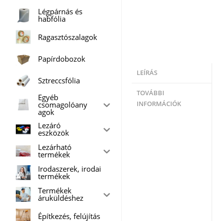
Légpárnás és
habfólia
Ragasztószalagok
Papírdobozok
LEÍRÁS
Sztreccsfólia
TOVÁBBI
Egyéb
csomagolóany
INFORMÁCIÓK
agok
Lezáró
eszközök
Lezárható
termékek
Irodaszerek, irodai
termékek
Termékek
áruküldéshez
Építkezés, felújítás