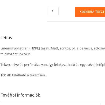
Hűtőtasak,
KOSÁRBA TESZ
1
kg-
os
uzsonnás
Leírás
tasak,
20
Lineáris polietilén (HDPE) tasak. Matt, zörgős, pl. a pékárus, zöldsé
x
találkozhatunk vele.
30
cm,
Tekercselve és perforálva van, így felakasztható és egyesével letép
100
db
100 db található a tekercsen.
mennyiség
További információk