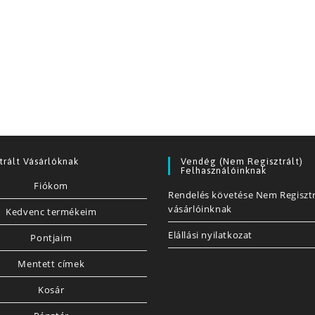
trált Vásárlóknak
Vendég (nem Regisztrált)
Felhasználóinknak
Fiókom
Rendelés követése Nem Regisztr
vásárlóinknak
Kedvenc termékeim
Elállási nyilatkozat
Pontjaim
Mentett címek
Kosár