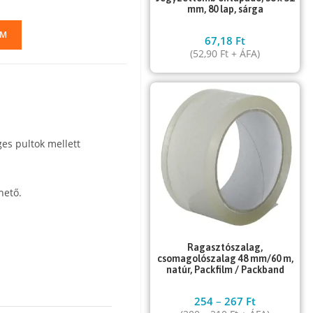
mm, 80 lap, sárga
EM
67,18
Ft
(
52,90
Ft
+ ÁFA)
ges pultok mellett
hető.
Ragasztószalag,
csomagolószalag 48 mm/60 m,
natúr, Packfilm / Packband
254
–
267
Ft