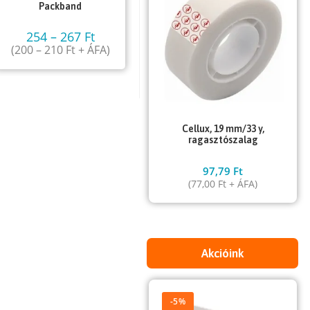
Packband
254
–
267
Ft
(
200
–
210
Ft
+ ÁFA)
Cellux, 19 mm/33 y,
ragasztószalag
97,79
Ft
(
77,00
Ft
+ ÁFA)
Akcióink
-5%