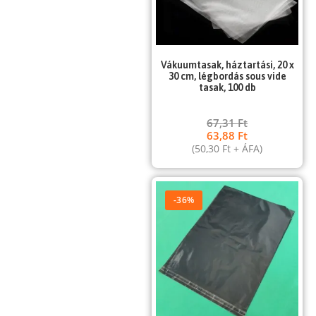
Vákuumtasak, háztartási, 20 x
30 cm, légbordás sous vide
tasak, 100 db
67,31
Ft
63,88
Ft
(
50,30
Ft
+ ÁFA)
-36%