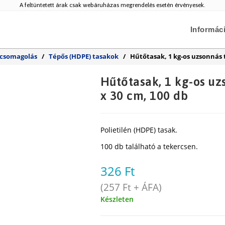
A feltüntetett árak csak webáruházas megrendelés esetén érvényesek.
Informác
 csomagolás
/
Tépős (HDPE) tasakok
/
Hűtőtasak, 1 kg-os uzsonnás t
Hűtőtasak, 1 kg-os uz
x 30 cm, 100 db
Polietilén (HDPE) tasak.
100 db található a tekercsen.
326
Ft
(
257
Ft
+ ÁFA)
Készleten