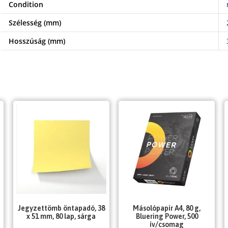
Condition
Szélesség (mm)
Hosszúság (mm)
Jegyzettömb öntapadó, 38
Másolópapír A4, 80 g,
x 51 mm, 80 lap, sárga
Bluering Power, 500
ív/csomag