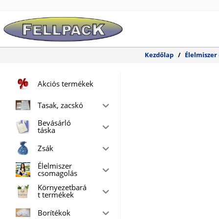
Skip
to
content
Kezdőlap
/
Élelmiszer
Akciós termékek
Tasak, zacskó
Bevásárló
táska
Zsák
Élelmiszer
csomagolás
Környezetbará
t termékek
Borítékok