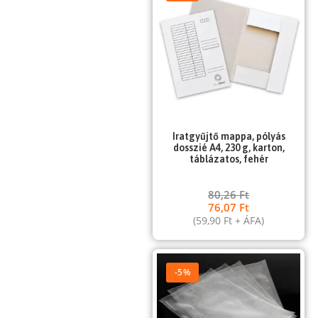
Iratgyűjtő mappa, pólyás
dosszié A4, 230 g, karton,
táblázatos, fehér
80,26
Ft
76,07
Ft
(
59,90
Ft
+ ÁFA)
-5%