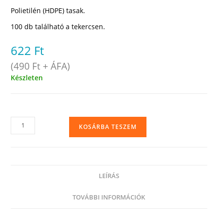
Polietilén (HDPE) tasak.
100 db található a tekercsen.
622
Ft
(
490
Ft
+ ÁFA)
Készleten
Hűtőtasak,
KOSÁRBA TESZEM
3
kg-
os
uzsonnás
LEÍRÁS
tasak,
30
TOVÁBBI INFORMÁCIÓK
x