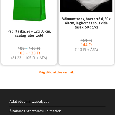
Vákuumtasak, háztartási, 30 x
40 cm, légbordás sous vide
tasak, 50 db/cs
Papírtáska, 26 + 12 x 35 cm,
szalagfüles, zöld
151
Ft
144
Ft
109
–
140
Ft
(
113
Ft
+ ÁFA)
103
–
133
Ft
(
81,23
–
105
Ft
+ ÁFA)
Még több akciós termék...
Adatvédelmi szabályzat
Általános Szerződési Feltételek