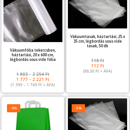
Vákuumtasak, háztartási, 25 x
35 cm, légbordás sous vide
tasak, 50 db
Vákuumfólia tekercsben,
háztartási, 20 x 600 cm,
légbordás sous vide fólia
118
Ft
112
Ft
(
88,30
Ft
+ ÁFA)
1 803
–
2 254
Ft
1 777
–
2 221
Ft
(
1 399
–
1 749
Ft
+ ÁFA)
-5%
-5%