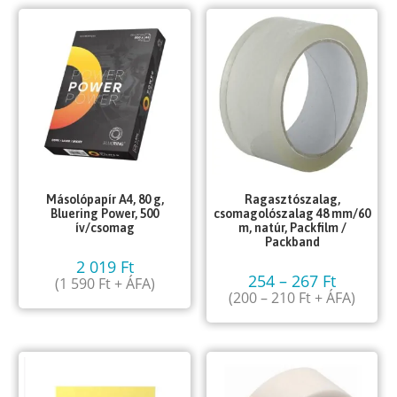
Másolópapír A4, 80 g,
Ragasztószalag,
Bluering Power, 500
csomagolószalag 48 mm/60
ív/csomag
m, natúr, Packfilm /
Packband
2 019
Ft
254
–
267
Ft
(
1 590
Ft
+ ÁFA)
(
200
–
210
Ft
+ ÁFA)