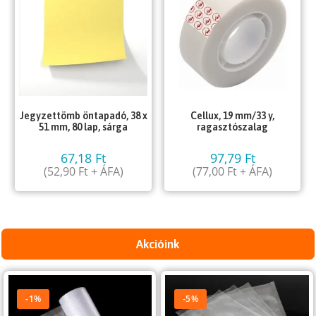
Jegyzettömb öntapadó, 38 x
Cellux, 19 mm/33 y,
51 mm, 80 lap, sárga
ragasztószalag
67,18
Ft
97,79
Ft
(
52,90
Ft
+ ÁFA)
(
77,00
Ft
+ ÁFA)
Akcióink
-1%
-5%