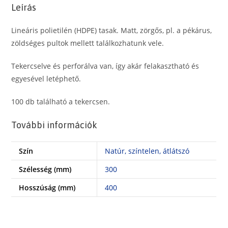
40
Leírás
cm,
100
Lineáris polietilén (HDPE) tasak. Matt, zörgős, pl. a pékárus,
db
zöldséges pultok mellett találkozhatunk vele.
mennyiség
Tekercselve és perforálva van, így akár felakasztható és
egyesével letéphető.
100 db található a tekercsen.
További információk
Szín
Natúr, színtelen, átlátszó
Szélesség (mm)
300
Hosszúság (mm)
400