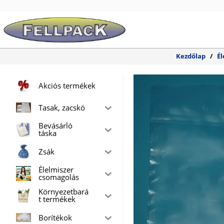
Skip
to
content
Kezdőlap
/
Él
Akciós termékek
Tasak, zacskó
Bevásárló
táska
Zsák
Élelmiszer
csomagolás
Környezetbará
t termékek
Borítékok