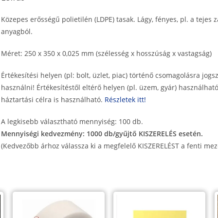
cm
Közepes erősségű polietilén (LDPE) tasak. Lágy, fényes, pl. a tejes 
mennyiség
anyagból.
Méret: 250 x 350 x 0,025 mm (szélesség x hosszúság x vastagság)
Értékesítési helyen (pl: bolt, üzlet, piac) történő csomagolásra jogsz
használni! Értékesítéstől eltérő helyen (pl. üzem, gyár) használható
háztartási célra is használható.
Részletek itt!
A legkisebb választható mennyiség: 100 db.
Mennyiségi kedvezmény: 1000 db/gyűjtő KISZERELÉS esetén.
(Kedvezőbb árhoz válassza ki a megfelelő KISZERELÉST a fenti mez