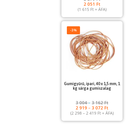
2 051
Ft
(
1 615
Ft
+ ÁFA)
-3%
Gumigyűrű, ipari, 40 x 1,5 mm, 1
kg sárga gumiszalag
3 004
–
3 162
Ft
2 919
–
3 072
Ft
(
2 298
–
2 419
Ft
+ ÁFA)