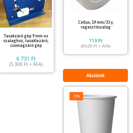
Cellux, 19 mm/33 y,
ragasztószalag
Tasakzáró gép 9 mm-es
113
Ft
szalaghoz, tasaklezáró,
(
89,00
Ft
+ ÁFA)
csomagzáró gép
6 731
Ft
(
5 300
Ft
+ ÁFA)
Akcióink
-5%