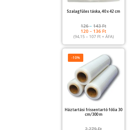
Szalagfüles táska, 40 x 42 cm
126
–
143
Ft
120
–
136
Ft
(
94,15
–
107
Ft
+ ÁFA)
-10%
Háztartási frissentartó fólia 30
cm/300 m
2 279
Ft