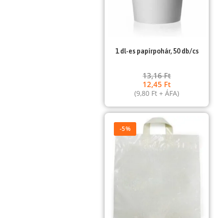
1 dl-es papírpohár, 50 db/cs
13,16
Ft
12,45
Ft
(
9,80
Ft
+ ÁFA)
-5%