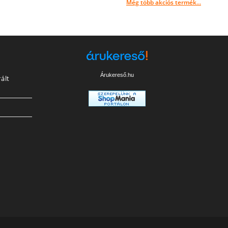
Még több akciós termék...
Árukereső.hu
ált