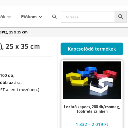
iók
Fiókom
Toggle
DPE), 25 x 35 cm
website
), 25 x 35 cm
Kapcsolódó termékek
search
 100 db,
őbb az ára.
ST a lenti mezőben.)
Lezáró kapocs, 200 db/csomag,
többféle színben
1 332
–
2 019
Ft