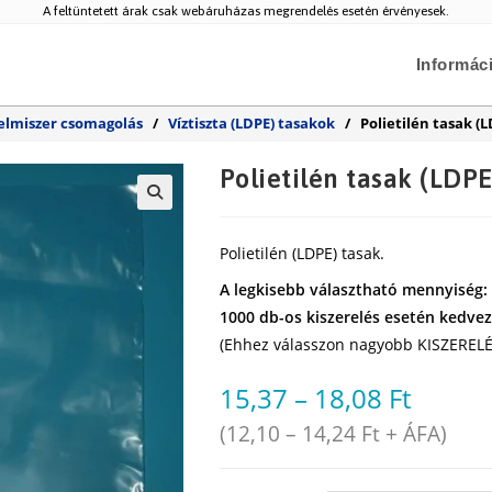
A feltüntetett árak csak webáruházas megrendelés esetén érvényesek.
Informác
elmiszer csomagolás
/
Víztiszta (LDPE) tasakok
/
Polietilén tasak (L
Polietilén tasak (LDPE
🔍
Polietilén (LDPE) tasak.
A legkisebb választható mennyiség:
1000 db-os kiszerelés esetén kedvez
(Ehhez válasszon nagyobb KISZERELÉ
15,37
–
18,08
Ft
(
12,10
–
14,24
Ft
+ ÁFA)