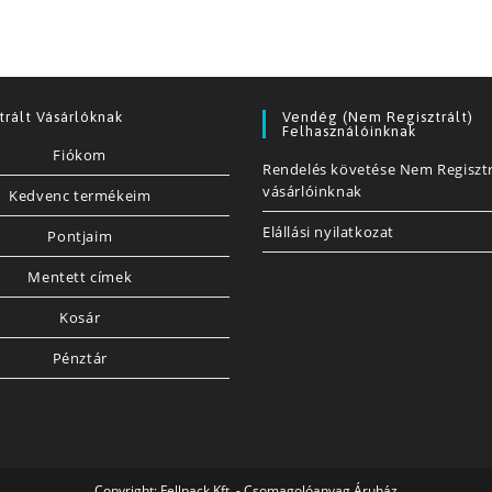
trált Vásárlóknak
Vendég (nem Regisztrált)
Felhasználóinknak
Fiókom
Rendelés követése Nem Regisztr
vásárlóinknak
Kedvenc termékeim
Elállási nyilatkozat
Pontjaim
Mentett címek
Kosár
Pénztár
Copyright:
Fellpack Kft. - Csomagolóanyag Áruház