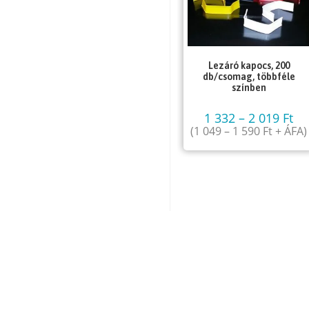
Lezáró kapocs, 200
db/csomag, többféle
színben
1 332
–
2 019
Ft
(
1 049
–
1 590
Ft
+ ÁFA)