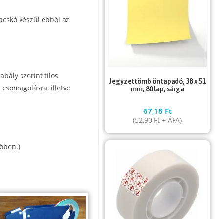
zacskó készül ebből az
abály szerint tilos
Jegyzettömb öntapadó, 38 x 51
 csomagolásra, illetve
mm, 80 lap, sárga
67,18
Ft
(
52,90
Ft
+ ÁFA)
őben.)