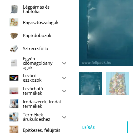
Légpárnás és
habfólia
Ragasztószalagok
Papírdobozok
Sztreccsfólia
Egyéb
csomagolóany
agok
Lezáró
eszközök
Lezárható
termékek
Irodaszerek, irodai
termékek
Termékek
áruküldéshez
LEÍRÁS
Építkezés, felújítás