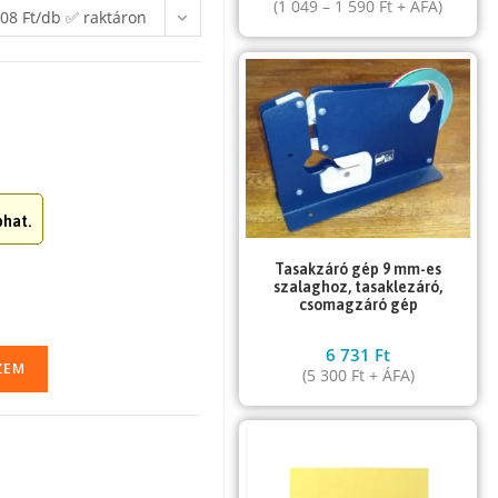
(
1 049
–
1 590
Ft
+ ÁFA)
08 Ft/db ✅ raktáron
hat.
Tasakzáró gép 9 mm-es
szalaghoz, tasaklezáró,
csomagzáró gép
6 731
Ft
ZEM
(
5 300
Ft
+ ÁFA)