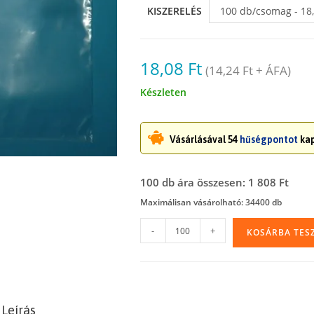
KISZERELÉS
100 db/csomag - 18,
18,08
Ft
(
14,24
Ft
+ ÁFA)
Készleten
Vásárlásával 54
hűségpontot
kap
100 db ára összesen: 1 808 Ft
Maximálisan vásárolható: 34400 db
Polietilén
-
+
KOSÁRBA TES
tasak
(LDPE),
25
x
Leírás
35