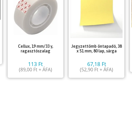
Cellux, 19 mm/33 y,
Jegyzettömb öntapadó, 38
ragasztószalag
x 51 mm, 80 lap, sárga
113
Ft
67,18
Ft
(
89,00
Ft
+ ÁFA)
(
52,90
Ft
+ ÁFA)