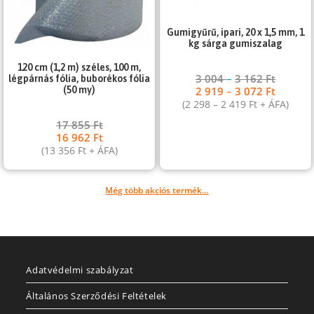
Gumigyűrű, ipari, 20 x 1,5 mm, 1
kg sárga gumiszalag
120 cm (1,2 m) széles, 100 m,
3 004
–
3 162
Ft
légpárnás fólia, buborékos fólia
2 919
–
3 072
Ft
(50 my)
(
2 298
–
2 419
Ft
+ ÁFA)
17 855
Ft
16 962
Ft
(
13 356
Ft
+ ÁFA)
Még több akciós termék...
Adatvédelmi szabályzat
Általános Szerződési Feltételek