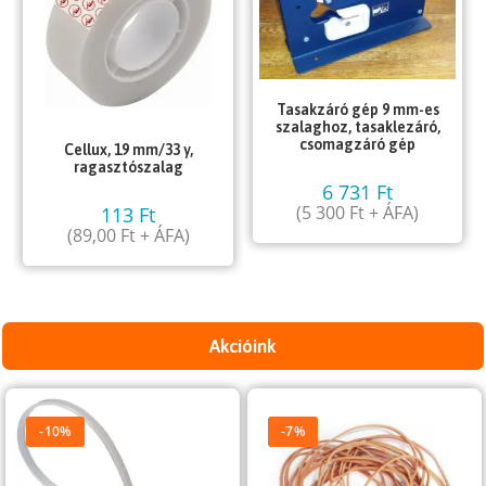
Tasakzáró gép 9 mm-es
szalaghoz, tasaklezáró,
csomagzáró gép
Cellux, 19 mm/33 y,
ragasztószalag
6 731
Ft
(
5 300
Ft
+ ÁFA)
113
Ft
(
89,00
Ft
+ ÁFA)
Akcióink
-10%
-7%