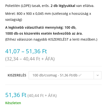
Polietilén (LDPE) tasak, erős.
2 db léglyukkal
van ellátva.
Méret: 800 x 900 x 0,045 mm (szélesség x hosszúság x
vastagság)
A legkisebb választható mennyiség: 100 db,
1000 db-os kiszerelés esetén kedvezőbb az ára.
(Ehhez válasszon nagyobb KISZERELÉST a lenti mezőben.)
41,07
–
51,36
Ft
(
32,34
–
40,44
Ft
+ ÁFA)
KISZERELÉS
100 db/csomag - 51,36 Ft/db ✅
raktáron
51,36
Ft
(
40,44
Ft
+ ÁFA)
Készleten