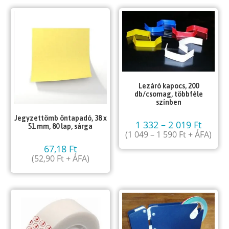
Lezáró kapocs, 200
db/csomag, többféle
színben
Jegyzettömb öntapadó, 38 x
1 332
–
2 019
Ft
51 mm, 80 lap, sárga
(
1 049
–
1 590
Ft
+ ÁFA)
67,18
Ft
(
52,90
Ft
+ ÁFA)