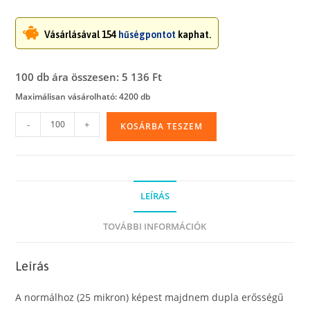
Vásárlásával 154
hűségpontot
kaphat.
100 db ára összesen: 5 136 Ft
Maximálisan vásárolható: 4200 db
Polietilén
-
+
KOSÁRBA TESZEM
tasak
(LDPE),
vastag,
erős,
LEÍRÁS
80
x
TOVÁBBI INFORMÁCIÓK
90
cm,
Leírás
2
db
A normálhoz (25 mikron) képest majdnem dupla erősségű