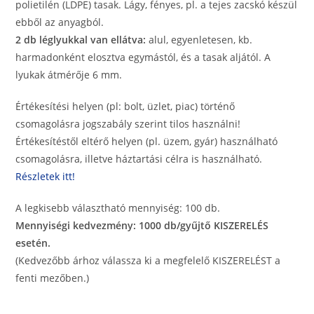
léglyukkal
polietilén (LDPE) tasak. Lágy, fényes, pl. a tejes zacskó készül
mennyiség
ebből az anyagból.
2 db léglyukkal van ellátva:
alul, egyenletesen, kb.
harmadonként elosztva egymástól, és a tasak aljától. A
lyukak átmérője 6 mm.
Értékesítési helyen (pl: bolt, üzlet, piac) történő
csomagolásra jogszabály szerint tilos használni!
Értékesítéstől eltérő helyen (pl. üzem, gyár) használható
csomagolásra, illetve háztartási célra is használható.
Részletek itt!
A legkisebb választható mennyiség: 100 db.
Mennyiségi kedvezmény: 1000 db/gyűjtő KISZERELÉS
esetén.
(Kedvezőbb árhoz válassza ki a megfelelő KISZERELÉST a
fenti mezőben.)