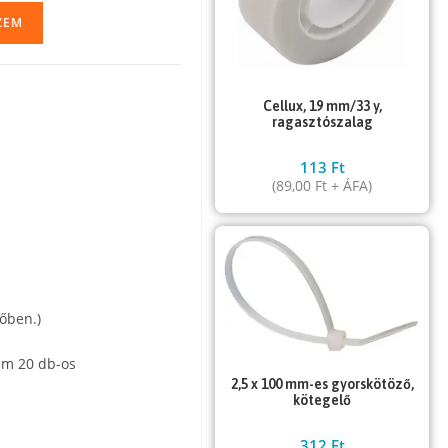
ZEM
Cellux, 19 mm/33 y,
ragasztószalag
113
Ft
(
89,00
Ft
+ ÁFA)
őben.)
em 20 db-os
2,5 x 100 mm-es gyorskötöző,
kötegelő
312
Ft