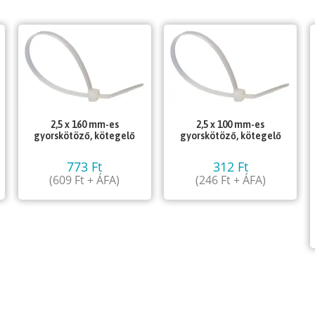
2,5 x 160 mm-es
2,5 x 100 mm-es
gyorskötöző, kötegelő
gyorskötöző, kötegelő
773
Ft
312
Ft
(
609
Ft
+ ÁFA)
(
246
Ft
+ ÁFA)