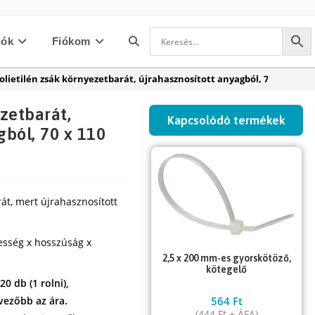
iók
Fiókom
Toggle
olietilén zsák környezetbarát, újrahasznosított anyagból, 70 x 110 cm 
website
zetbarát,
Kapcsolódó termékek
gból, 70 x 110
search
rát, mert újrahasznosított
esség x hosszúság x
2,5 x 200 mm-es gyorskötöző,
kötegelő
0 db (1 rolni),
vezőbb az ára.
564
Ft
(
444
Ft
+ ÁFA)