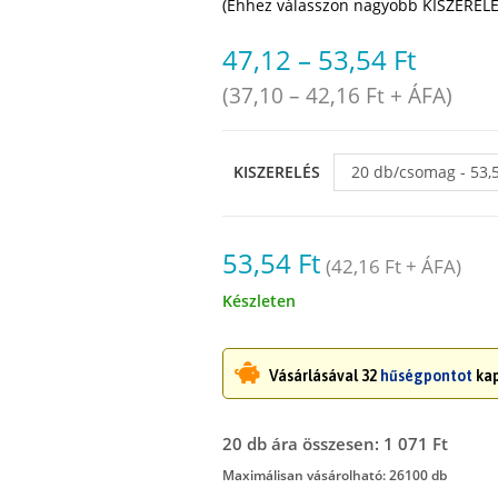
(Ehhez válasszon nagyobb KISZERELÉ
47,12
–
53,54
Ft
(
37,10
–
42,16
Ft
+ ÁFA)
KISZERELÉS
20 db/csomag - 53,
53,54
Ft
(
42,16
Ft
+ ÁFA)
Készleten
Vásárlásával 32
hűségpontot
kap
20 db ára összesen: 1 071 Ft
Maximálisan vásárolható: 26100 db