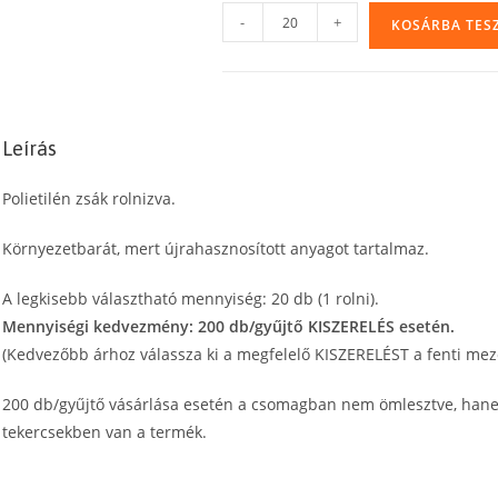
Polietilén
-
+
KOSÁRBA TES
zsák
környezetbarát,
újrahasznosított
anyagból,
Leírás
70
x
Polietilén zsák rolnizva.
110
cm
Környezetbarát, mert újrahasznosított anyagot tartalmaz.
(135
l)
A legkisebb választható mennyiség: 20 db (1 rolni).
30
Mennyiségi kedvezmény: 200 db/gyűjtő KISZERELÉS esetén.
mikron
(Kedvezőbb árhoz válassza ki a megfelelő KISZERELÉST a fenti mez
mennyiség
200 db/gyűjtő vásárlása esetén a csomagban nem ömlesztve, han
tekercsekben van a termék.