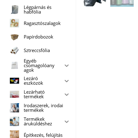
Légpárnás és
habfólia
Ragasztószalagok
Papírdobozok
Sztreccsfólia
Egyéb
csomagolóany
agok
Lezáró
eszközök
Lezárható
termékek
Irodaszerek, irodai
termékek
Termékek
áruküldéshez
Építkezés, felújítás