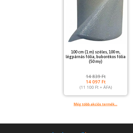
100 cm (1 m) széles, 100 m,
légpárnás fólia, buborékos fólia
(50 my)
14 839
Ft
14 097
Ft
(
11 100
Ft
+ ÁFA)
Még több akciós termék...