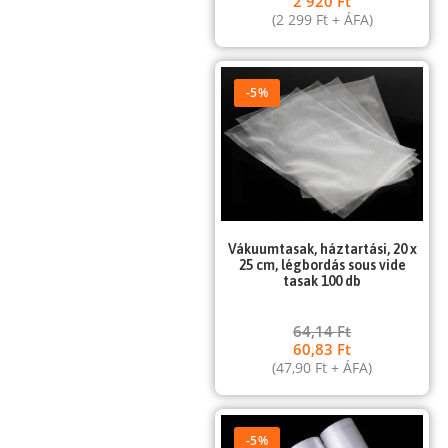
2 920
Ft
(
2 299
Ft
+ ÁFA)
-5%
Vákuumtasak, háztartási, 20 x
25 cm, légbordás sous vide
tasak 100 db
64,14
Ft
60,83
Ft
(
47,90
Ft
+ ÁFA)
-5%