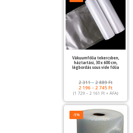
Vákuumfólia tekercsben,
háztartási, 30 x 600 cm,
légbordás sous vide fólia
2 311
–
2 889
Ft
2 196
–
2 745
Ft
(
1 729
–
2 161
Ft
+ ÁFA)
-5%