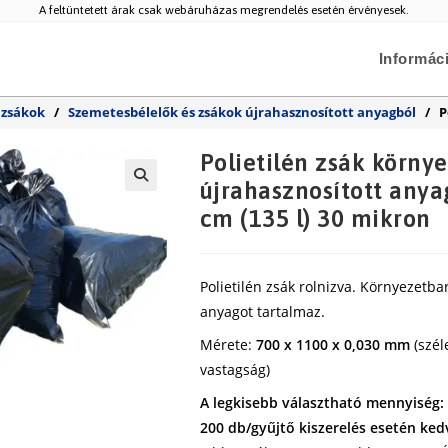
A feltüntetett árak csak webáruházas megrendelés esetén érvényesek.
Informác
 zsákok
/
Szemetesbélelők és zsákok újrahasznosított anyagból
/
P
Polietilén zsák környe
újrahasznosított anya
🔍
cm (135 l) 30 mikron
Polietilén zsák rolnizva. Környezetba
anyagot tartalmaz.
Mérete:
700 x 1100 x 0,030 mm
(szél
vastagság)
A legkisebb választható mennyiség: 2
200 db/gyűjtő kiszerelés esetén ked