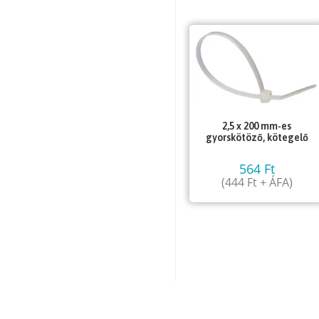
2,5 x 200 mm-es
gyorskötöző, kötegelő
564
Ft
(
444
Ft
+ ÁFA)