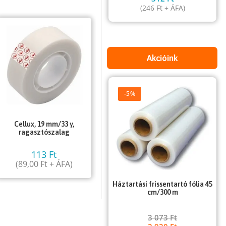
(
246
Ft
+ ÁFA)
Akcióink
-5%
Cellux, 19 mm/33 y,
ragasztószalag
113
Ft
(
89,00
Ft
+ ÁFA)
Háztartási frissentartó fólia 45
cm/300 m
3 073
Ft