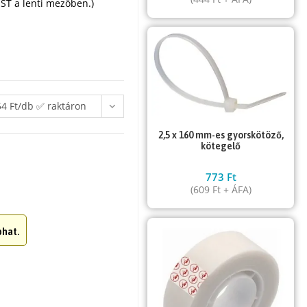
ST a lenti mezőben.)
54 Ft/db ✅ raktáron
2,5 x 160 mm-es gyorskötöző,
kötegelő
773
Ft
(
609
Ft
+ ÁFA)
hat.