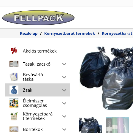
Skip
to
content
Kezdőlap
/
Környezetbarát termékek
/
Környezetbarát
Akciós termékek
Tasak, zacskó
Bevásárló
táska
Zsák
Élelmiszer
csomagolás
Környezetbará
t termékek
Borítékok