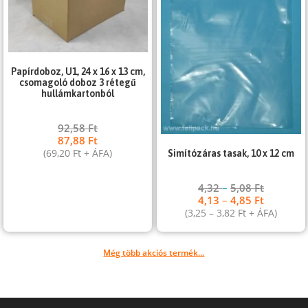
Papírdoboz, U1, 24 x 16 x 13 cm,
csomagoló doboz 3 rétegű
hullámkartonból
92,58
Ft
87,88
Ft
(
69,20
Ft
+ ÁFA)
Simítózáras tasak, 10 x 12 cm
4,32
–
5,08
Ft
4,13
–
4,85
Ft
(
3,25
–
3,82
Ft
+ ÁFA)
Még több akciós termék...