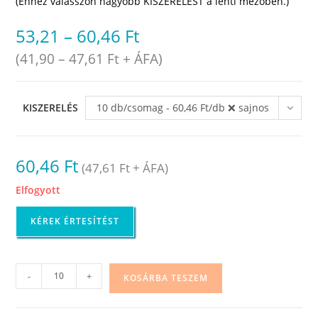
(Ehhez válasszon nagyobb KISZERELÉST a lenti mezőben.)
53,21
–
60,46
Ft
(
41,90
–
47,61
Ft
+ ÁFA)
KISZERELÉS
10 db/csomag - 60,46 Ft/db ❌ sajnos
elfogyott
60,46
Ft
(
47,61
Ft
+ ÁFA)
Elfogyott
KÉREK ÉRTESÍTÉST
Polietilén
-
+
KOSÁRBA TESZEM
zsák
környezetbarát,