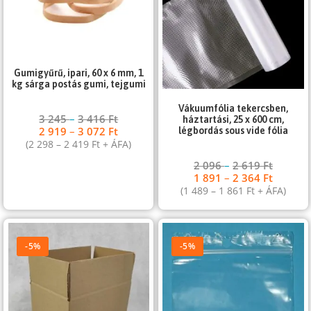
Gumigyűrű, ipari, 60 x 6 mm, 1
kg sárga postás gumi, tejgumi
Vákuumfólia tekercsben,
3 245
–
3 416
Ft
háztartási, 25 x 600 cm,
2 919
–
3 072
Ft
légbordás sous vide fólia
(
2 298
–
2 419
Ft
+ ÁFA)
2 096
–
2 619
Ft
1 891
–
2 364
Ft
(
1 489
–
1 861
Ft
+ ÁFA)
-5%
-5%