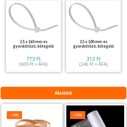
2,5 x 160 mm-es
2,5 x 100 mm-es
gyorskötöző, kötegelő
gyorskötöző, kötegelő
773
Ft
312
Ft
(
609
Ft
+ ÁFA)
(
246
Ft
+ ÁFA)
Akcióink
-10%
-10%