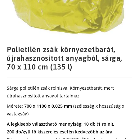
Polietilén zsák környezetbarát,
újrahasznosított anyagból, sárga,
70 x 110 cm (135 l)
Sárga polietilén zsák rolnizva. Környezetbarát, mert
újrahasznosított anyagot tartalmaz.
Mérete:
700 x 1100 x 0,025 mm
(szélesség x hosszúság x
vastagság)
A legkisebb választható mennyiség: 10 db (1 rolni),
200 db/gyűjtő kiszerelés esetén kedvezőbb az ára.