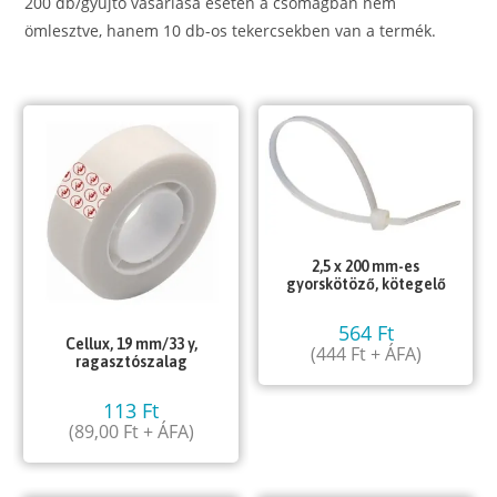
200 db/gyűjtő vásárlása esetén a csomagban nem
ömlesztve, hanem 10 db-os tekercsekben van a termék.
2,5 x 200 mm-es
gyorskötöző, kötegelő
564
Ft
Cellux, 19 mm/33 y,
(
444
Ft
+ ÁFA)
ragasztószalag
113
Ft
(
89,00
Ft
+ ÁFA)