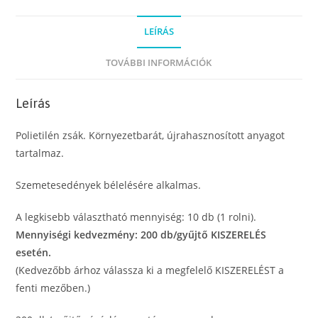
újrahasznosított
anyagból,
LEÍRÁS
sárga,
70
TOVÁBBI INFORMÁCIÓK
x
110
Leírás
cm
(135
Polietilén zsák. Környezetbarát, újrahasznosított anyagot
l)
tartalmaz.
mennyiség
Szemetesedények bélelésére alkalmas.
A legkisebb választható mennyiség: 10 db (1 rolni).
Mennyiségi kedvezmény: 200 db/gyűjtő KISZERELÉS
esetén.
(Kedvezőbb árhoz válassza ki a megfelelő KISZERELÉST a
fenti mezőben.)